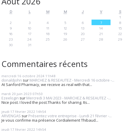
Août 2026
D
L
M
M
J
V
S
1
2
3
4
5
6
7
8
9
10
11
12
13
14
15
16
17
18
19
20
21
22
23
24
25
26
27
28
29
30
31
Commentaires récents
mercredi 16
octobre 2024
11h48
donaldjohn
sur
MARCHEZ & RESEAUTEZ - Mercredi 16 octobre -...
At Sanford Pharmacy, we receive as real with that...
mardi 20
juin 2023
07h50
Ezeelogin
sur
Mercredi 3 MAI 2023 - MARCHEZ & RESEAUTEZ -...
Nice post. I loved the post.Thanks for sharing. Its...
jeudi 17
février 2022
14h54
ARVENGAS
sur
Présentez votre entreprise - Lundi 21 février -...
Je vous confirme ma présence Cordialement Thibaud...
jeudi 17
février 2022
14h54