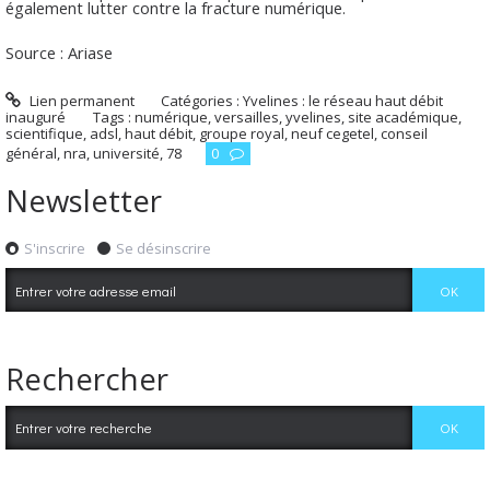
également lutter contre la fracture numérique.
Source : Ariase
Lien permanent
Catégories :
Yvelines : le réseau haut débit
inauguré
Tags :
numérique
,
versailles
,
yvelines
,
site académique
,
scientifique
,
adsl
,
haut débit
,
groupe royal
,
neuf cegetel
,
conseil
général
,
nra
,
université
,
78
0
Newsletter
S'inscrire
Se désinscrire
Rechercher