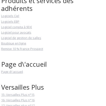
Produits et services des
adhérents
Logiciels Ciel
Logiciels EBP
Logiciel compta à 90 €
Logiciel pour avocats
Logiciel de gestion de salles
Boutique en ligne
Remise 10 % France Prospect
Page d\'accueil
Page d\'accueil
Versailles Plus
15- Versailles Plus n°15
16- Versailles Plus n°16
17- Versailles plus n°17