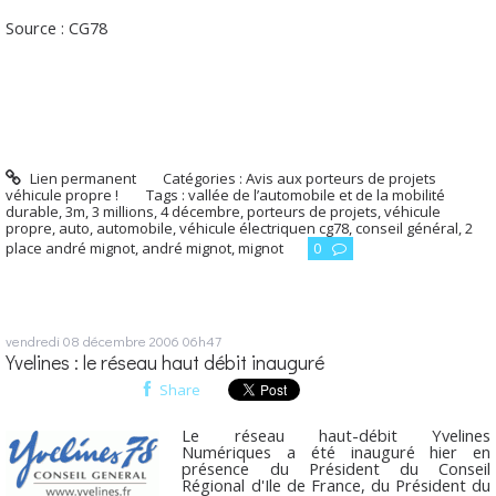
Source : CG78
Lien permanent
Catégories :
Avis aux porteurs de projets
véhicule propre !
Tags :
vallée de l’automobile et de la mobilité
durable
,
3m
,
3 millions
,
4 décembre
,
porteurs de projets
,
véhicule
propre
,
auto
,
automobile
,
véhicule électriquen cg78
,
conseil général
,
2
place andré mignot
,
andré mignot
,
mignot
0
vendredi 08
décembre 2006
06h47
Yvelines : le réseau haut débit inauguré
Share
Le réseau haut-débit Yvelines
Numériques a été inauguré hier en
présence du Président du Conseil
Régional d'Ile de France, du Président du