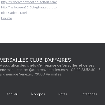
http://rechercheavocat.hautetfort.com/
http://halloween2010blog.hautetfort.com
Idée Cadeau Noël
L'inutile
VERSAILLES CLUB D'AFFAIRES
Association des chefs d'entreprise de Versailles et de ses
environs - contact@affairesversailles.com - 06.62.23.52.80 - 3
promenade Venezia, 78000 Versailles
Accueil
À propos
Notes
Catégories