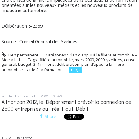
orientées sur les nouveaux métiers et les nouveaux produits de
l'industrie automobile.
Délibération 5-2369
Source : Conseil Général des Yvelines
Lien permanent
Catégories :
Plan d’appui à la filière automobile –
Aide à la f
Tags :
filière automobile
,
mars 2009
,
2009
,
yvelines
,
conseil
général
,
budget
,
2
,
4 millions
,
délibération
,
plan d’appui à la filière
automobile – aide à la formation
0
vendredi 20
novembre 2009
09h49
A l'horizon 2012, le Département prévoit la connexion de
2500 entreprises au Très Haut Débit
Share
Publié le : 18-11-2009