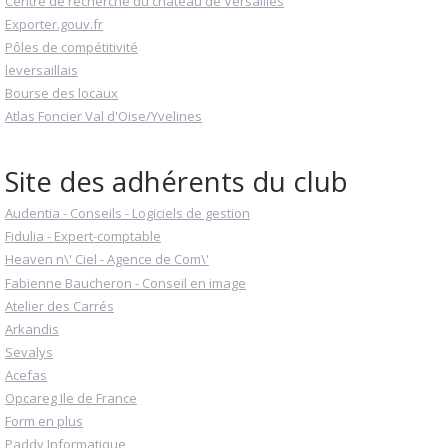
Centre de recherche du château de Versailles
Exporter.gouv.fr
Pôles de compétitivité
leversaillais
Bourse des locaux
Atlas Foncier Val d'Oise/Yvelines
Site des adhérents du club
Audentia - Conseils - Logiciels de gestion
Fidulia - Expert-comptable
Heaven n\' Ciel - Agence de Com\'
Fabienne Baucheron - Conseil en image
Atelier des Carrés
Arkandis
Sevalys
Acefas
Opcareg Ile de France
Form en plus
Paddy Informatique