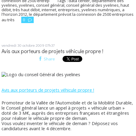
connexion de 2500 entrep
Tags :
data center
,
département des
yvelines
,
yvelines
,
conseil général
,
conseil général des yvelines
,
haut
débit
,
très haut débit
,
internet
,
entreprises
,
yvelines numériques
,
a
l'horizon 2012
,
le département prévoit la connexion de 2500 entreprises
au très
0
vendredi 30
octobre 2009
07h37
Avis aux porteurs de projets véhicule propre !
Share
Avis aux porteurs de projets véhicule propre !
Promoteur de la Vallée de l’Automobile et de la Mobilité Durable,
le Conseil général lance un appel à projets « véhicule urbain »
doté de 3 M€, auprès des entreprises françaises et étrangères
pour réaliser le véhicule propre de demain.
Vous voulez inventer le véhicule de demain ? Déposez vos
candidatures avant le 4 décembre.