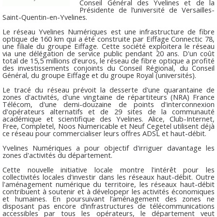
Conseil Général des Yvelines et de la
Présidente de l’université de Versailles-
Saint-Quentin-en-Yvelines.
Le réseau Yvelines Numériques est une infrastructure de fibre
optique de 160 km qui a été construite par Eiffage Connectic 78,
une filiale du groupe Eiffage. Cette société exploitera le réseau
via une délégation de service public pendant 20 ans. D'un coût
total de 15,5 millions d'euros, le réseau de fibre optique a profité
des investissements conjoints du Conseil Régional, du Conseil
Général, du groupe Eiffage et du groupe Royal (universités).
Le tracé du réseau prévoit la desserte d'une quarantaine de
zones d'activités, d'une vingtaine de répartiteurs (NRA) France
Télécom, d'une demi-douzaine de points d'interconnexion
d'opérateurs alternatifs et de 29 sites de la communauté
académique et scientifique des Yvelines. Alice, Club-Internet,
Free, Completel, Noos Numericable et Neuf Cegetel utilisent déjà
ce réseau pour commercialiser leurs offres ADSL et haut-débit.
Yvelines Numériques a pour objectif d'irriguer davantage les
zones d'activités du département.
Cette nouvelle initiative locale montre l'intérêt pour les
collectivités locales d'investir dans les réseaux haut-débit. Outre
l'aménagement numérique du territoire, les réseaux haut-débit
contribuent à soutenir et à dévelopepr les activités économiques
et humaines. En poursuivant l’aménagement des zones ne
disposant pas encore d’infrastructures de télécommunications
accessibles par tous les opérateurs, le département veut