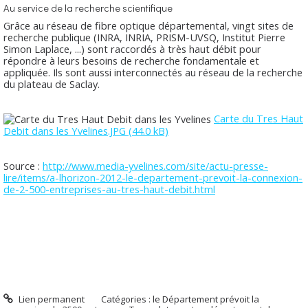
Au service de la recherche scientifique
Grâce au réseau de fibre optique départemental, vingt sites de
recherche publique (INRA, INRIA, PRISM-UVSQ, Institut Pierre
Simon Laplace, ...) sont raccordés à très haut débit pour
répondre à leurs besoins de recherche fondamentale et
appliquée. Ils sont aussi interconnectés au réseau de la recherche
du plateau de Saclay.
Carte du Tres Haut
Debit dans les Yvelines.JPG (44.0 kB)
Source :
http://www.media-yvelines.com/site/actu-presse-
lire/items/a-lhorizon-2012-le-departement-prevoit-la-connexion-
de-2-500-entreprises-au-tres-haut-debit.html
Lien permanent
Catégories :
le Département prévoit la