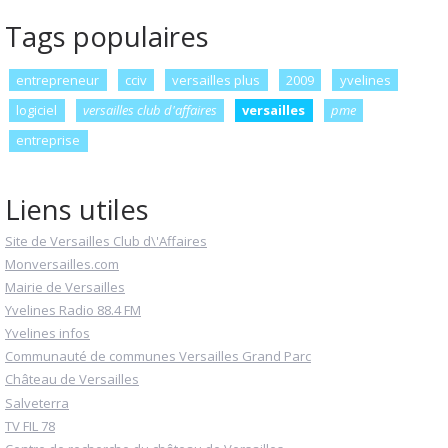
Tags populaires
entrepreneur
cciv
versailles plus
2009
yvelines
logiciel
versailles club d'affaires
versailles
pme
entreprise
Liens utiles
Site de Versailles Club d\'Affaires
Monversailles.com
Mairie de Versailles
Yvelines Radio 88.4 FM
Yvelines infos
Communauté de communes Versailles Grand Parc
Château de Versailles
Salveterra
TV FIL 78