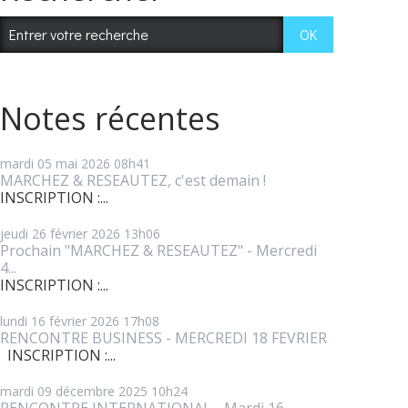
Notes récentes
mardi 05
mai 2026
08h41
MARCHEZ & RESEAUTEZ, c'est demain !
INSCRIPTION :...
jeudi 26
février 2026
13h06
Prochain "MARCHEZ & RESEAUTEZ" - Mercredi
4...
INSCRIPTION :...
lundi 16
février 2026
17h08
RENCONTRE BUSINESS - MERCREDI 18 FEVRIER
INSCRIPTION :...
mardi 09
décembre 2025
10h24
RENCONTRE INTERNATIONAL - Mardi 16