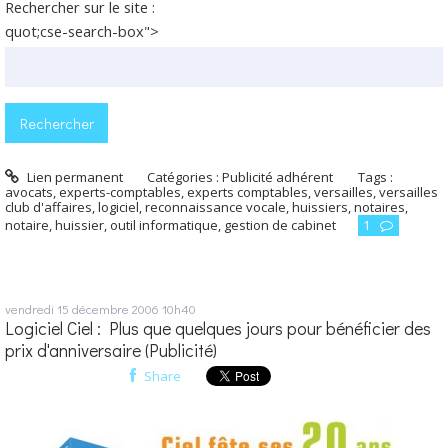
Rechercher sur le site :
quot;cse-search-box">
Lien permanent
Catégories :
Publicité adhérent
Tags :
avocats
,
experts-comptables
,
experts comptables
,
versailles
,
versailles
club d'affaires
,
logiciel
,
reconnaissance vocale
,
huissiers
,
notaires
,
notaire
,
huissier
,
outil informatique
,
gestion de cabinet
1
vendredi 15
décembre 2006
10h40
Logiciel Ciel : Plus que quelques jours pour bénéficier des
prix d'anniversaire (Publicité)
Share