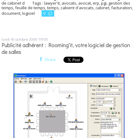
de cabinet d
Tags :
lawyer'it
,
avocats
,
avocat
,
erp
,
pgi
,
gestion des
temps
,
feuille de temps
,
temps
,
cabient d'avocats
,
cabinet
,
facturation
,
document
,
logiciel
0
lundi 16
octobre 2006
17h50
Publicité adhérent : Rooming'it, votre logiciel de gestion
de salles
Share