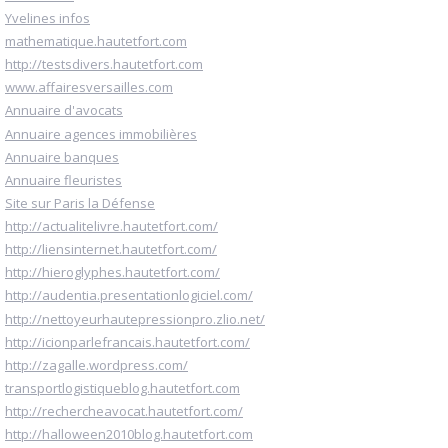
Yvelines infos
mathematique.hautetfort.com
http://testsdivers.hautetfort.com
www.affairesversailles.com
Annuaire d'avocats
Annuaire agences immobilières
Annuaire banques
Annuaire fleuristes
Site sur Paris la Défense
http://actualitelivre.hautetfort.com/
http://liensinternet.hautetfort.com/
http://hieroglyphes.hautetfort.com/
http://audentia.presentationlogiciel.com/
http://nettoyeurhautepressionpro.zlio.net/
http://icionparlefrancais.hautetfort.com/
http://zagalle.wordpress.com/
transportlogistiqueblog.hautetfort.com
http://rechercheavocat.hautetfort.com/
http://halloween2010blog.hautetfort.com