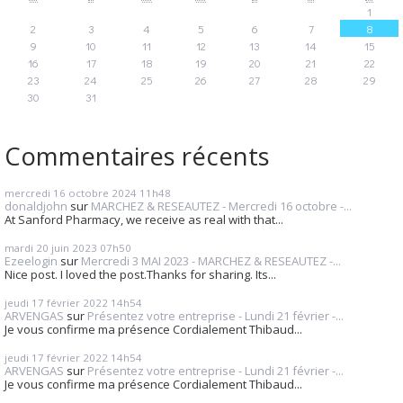
1
2
3
4
5
6
7
8
9
10
11
12
13
14
15
16
17
18
19
20
21
22
23
24
25
26
27
28
29
30
31
Commentaires récents
mercredi 16
octobre 2024
11h48
donaldjohn
sur
MARCHEZ & RESEAUTEZ - Mercredi 16 octobre -...
At Sanford Pharmacy, we receive as real with that...
mardi 20
juin 2023
07h50
Ezeelogin
sur
Mercredi 3 MAI 2023 - MARCHEZ & RESEAUTEZ -...
Nice post. I loved the post.Thanks for sharing. Its...
jeudi 17
février 2022
14h54
ARVENGAS
sur
Présentez votre entreprise - Lundi 21 février -...
Je vous confirme ma présence Cordialement Thibaud...
jeudi 17
février 2022
14h54
ARVENGAS
sur
Présentez votre entreprise - Lundi 21 février -...
Je vous confirme ma présence Cordialement Thibaud...