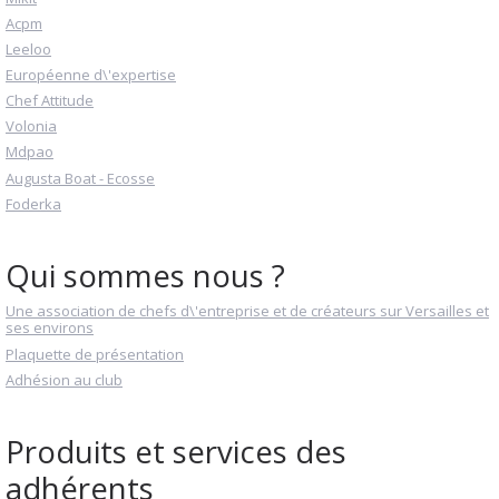
Acpm
Leeloo
Européenne d\'expertise
Chef Attitude
Volonia
Mdpao
Augusta Boat - Ecosse
Foderka
Qui sommes nous ?
Une association de chefs d\'entreprise et de créateurs sur Versailles et
ses environs
Plaquette de présentation
Adhésion au club
Produits et services des
adhérents