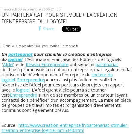
mercredi 30
septembre 2009
21h55
UN PARTENARIAT POUR STIMULER LA CRÉATION
D’ENTREPRISE DU LOGICIEL
Share
Publié le 30 septembre 2009 par Creation-Entreprise.fr
Un
partenariat
pour stimuler la création d’entreprise
du
logiciel
. L’Association Française des Editeurs de Logiciels
(
Afdel
) et le
Réseau Entreprendre
ont signé un
partenariat
destiné à promouvoir la création d’entreprise, mais également la
reprise ou le développement d’entreprise du
secteur du
logiciel
.
Entreprendre
pourra ainsi plus facilement solliciter
l’expertise de l’Afdel pour des porteurs de projets en rapport
avec le
logiciel
. L’Afdel quant à elle pourra se tourner
vers
Entreprendre
si l’un de ses membres ou un créateur l’ayant
contacté doit bénéficier d’un accompagnement. La mise en place
de groupes de travail mixtes et l’organisation d’évènements
communs sont également prévus.
Source :
http://www.creation-entreprise.fr/partenariat-stimuler-
creation-entreprise-logiciel-br15340.html