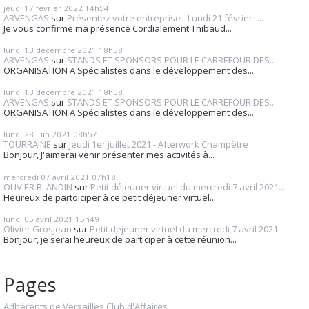
jeudi 17
février 2022
14h54
ARVENGAS
sur
Présentez votre entreprise - Lundi 21 février -...
Je vous confirme ma présence Cordialement Thibaud...
lundi 13
décembre 2021
18h58
ARVENGAS
sur
STANDS ET SPONSORS POUR LE CARREFOUR DES...
ORGANISATION A Spécialistes dans le développement des...
lundi 13
décembre 2021
18h58
ARVENGAS
sur
STANDS ET SPONSORS POUR LE CARREFOUR DES...
ORGANISATION A Spécialistes dans le développement des...
lundi 28
juin 2021
08h57
TOURRAINE
sur
Jeudi 1er juillet 2021 - Afterwork Champêtre
Bonjour, J'aimerai venir présenter mes activités à...
mercredi 07
avril 2021
07h18
OLIVIER BLANDIN
sur
Petit déjeuner virtuel du mercredi 7 avril 2021...
Heureux de partoiciper à ce petit déjeuner virtuel....
lundi 05
avril 2021
15h49
Olivier Grosjean
sur
Petit déjeuner virtuel du mercredi 7 avril 2021...
Bonjour, je serai heureux de participer à cette réunion...
Pages
Adhérents de Versailles Club d'Affaires