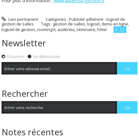
Pour plus d'information :
www.audentia-gestion.fr
Lien permanent
Catégories :
Publicité adhérent - logiciel de
gestion de salles
Tags :
gestion de salles
,
logiciel
,
demo en ligne
,
logiciel de gestion
,
rooming'it
,
audentia
,
séminaire
,
hôtel
0
Newsletter
S'inscrire
Se désinscrire
Rechercher
Notes récentes