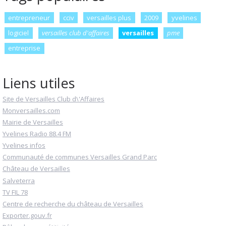
entrepreneur
cciv
versailles plus
2009
yvelines
logiciel
versailles club d'affaires
versailles
pme
entreprise
Liens utiles
Site de Versailles Club d\'Affaires
Monversailles.com
Mairie de Versailles
Yvelines Radio 88.4 FM
Yvelines infos
Communauté de communes Versailles Grand Parc
Château de Versailles
Salveterra
TV FIL 78
Centre de recherche du château de Versailles
Exporter.gouv.fr