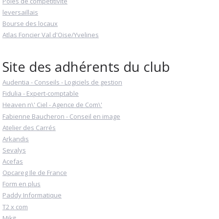
Pôles de compétitivité
leversaillais
Bourse des locaux
Atlas Foncier Val d'Oise/Yvelines
Site des adhérents du club
Audentia - Conseils - Logiciels de gestion
Fidulia - Expert-comptable
Heaven n\' Ciel - Agence de Com\'
Fabienne Baucheron - Conseil en image
Atelier des Carrés
Arkandis
Sevalys
Acefas
Opcareg Ile de France
Form en plus
Paddy Informatique
T2 x com
Mikit