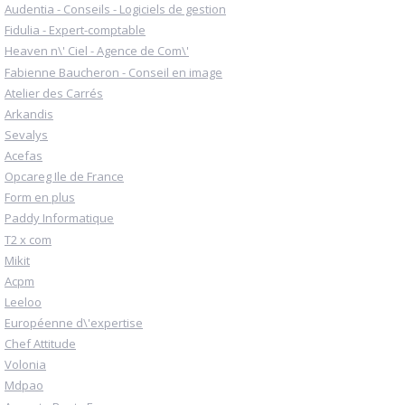
Audentia - Conseils - Logiciels de gestion
Fidulia - Expert-comptable
Heaven n\' Ciel - Agence de Com\'
Fabienne Baucheron - Conseil en image
Atelier des Carrés
Arkandis
Sevalys
Acefas
Opcareg Ile de France
Form en plus
Paddy Informatique
T2 x com
Mikit
Acpm
Leeloo
Européenne d\'expertise
Chef Attitude
Volonia
Mdpao