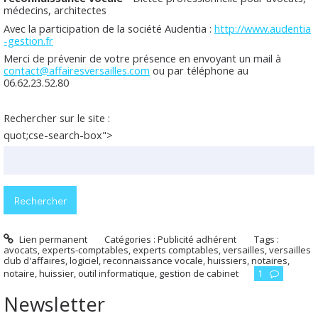
médecins, architectes
Avec la participation de la société Audentia :
http://www.audentia
-gestion.fr
Merci de prévenir de votre présence en envoyant un mail à
contact@affairesversailles.com
ou par téléphone au
06.62.23.52.80
Rechercher sur le site :
quot;cse-search-box">
Lien permanent
Catégories :
Publicité adhérent
Tags :
avocats
,
experts-comptables
,
experts comptables
,
versailles
,
versailles
club d'affaires
,
logiciel
,
reconnaissance vocale
,
huissiers
,
notaires
,
notaire
,
huissier
,
outil informatique
,
gestion de cabinet
1
Newsletter