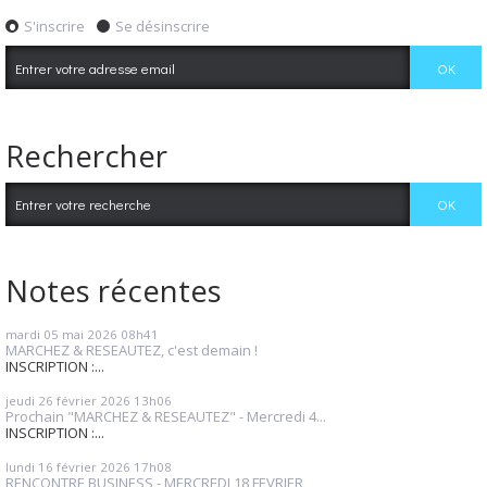
S'inscrire
Se désinscrire
Rechercher
Notes récentes
mardi 05
mai 2026
08h41
MARCHEZ & RESEAUTEZ, c'est demain !
INSCRIPTION :...
jeudi 26
février 2026
13h06
Prochain "MARCHEZ & RESEAUTEZ" - Mercredi 4...
INSCRIPTION :...
lundi 16
février 2026
17h08
RENCONTRE BUSINESS - MERCREDI 18 FEVRIER