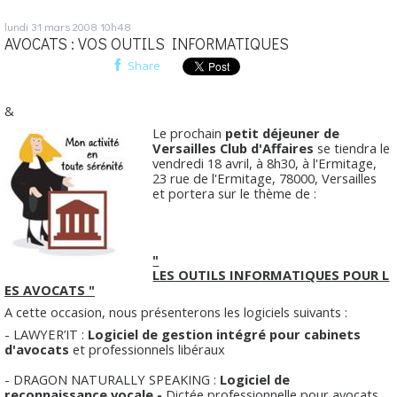
lundi 31
mars 2008
10h48
AVOCATS : VOS OUTILS INFORMATIQUES
Share
&
Le prochain
petit déjeuner de
Versailles Club d'Affaires
se tiendra le
vendredi 18 avril, à 8h30, à l'Ermitage,
23 rue de l'Ermitage, 78000, Versailles
et portera sur le thème de :
"
LES OUTILS INFORMATIQUES POUR L
ES AVOCATS "
A cette occasion, nous présenterons les logiciels suivants :
- LAWYER’IT :
Logiciel de gestion intégré pour cabinets
d'avocats
et professionnels libéraux
- DRAGON NATURALLY SPEAKING :
Logiciel de
reconnaissance vocale -
Dictée professionnelle pour avocats,