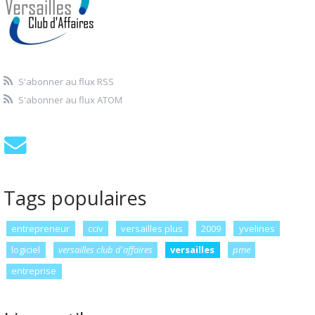
S'abonner au flux RSS
S'abonner au flux ATOM
Tags populaires
entrepreneur
cciv
versailles plus
2009
yvelines
logiciel
versailles club d'affaires
versailles
pme
entreprise