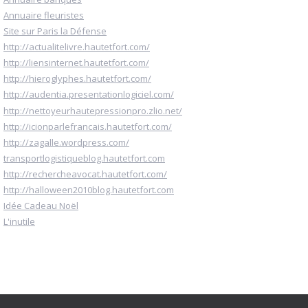
Annuaire fleuristes
Site sur Paris la Défense
http://actualitelivre.hautetfort.com/
http://liensinternet.hautetfort.com/
http://hieroglyphes.hautetfort.com/
http://audentia.presentationlogiciel.com/
http://nettoyeurhautepressionpro.zlio.net/
http://icionparlefrancais.hautetfort.com/
http://zagalle.wordpress.com/
transportlogistiqueblog.hautetfort.com
http://rechercheavocat.hautetfort.com/
http://halloween2010blog.hautetfort.com
Idée Cadeau Noël
L'inutile