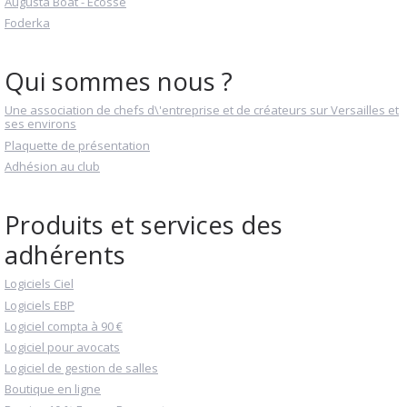
Augusta Boat - Ecosse
Foderka
Qui sommes nous ?
Une association de chefs d\'entreprise et de créateurs sur Versailles et
ses environs
Plaquette de présentation
Adhésion au club
Produits et services des
adhérents
Logiciels Ciel
Logiciels EBP
Logiciel compta à 90 €
Logiciel pour avocats
Logiciel de gestion de salles
Boutique en ligne