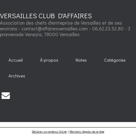
VERSAILLES CLUB D'AFFAIRES
Association des chefs d'entreprise de Versailles et de ses
environs - contact@affairesversailles.com - 06.62.23.52.80 - 3
promenade Venezia, 78000 Versailles
Accueil
À propos
Notes
Catégories
Archives
Déclarer un contenu illicite
|
Mentions légales de ce blog