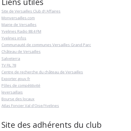
Liens utiles
Site de Versailles Club d\'Affaires
Monversailles.com
Mairie de Versailles
Yvelines Radio 88.4 FM
Yvelines infos
Communauté de communes Versailles Grand Parc
Château de Versailles
Salveterra
TV FIL 78
Centre de recherche du château de Versailles
Exporter.gouv.fr
Pôles de compétitivité
leversaillais
Bourse des locaux
Atlas Foncier Val d'Oise/Yvelines
Site des adhérents du club