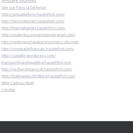
Annuaire fleuristes
Site sur Paris la Défense
http://actualitelivre.hautetfort.com/
http://liensinternet.hautetfort.com/
http://hieroglyphes.hautetfort.com/
http://audentia.presentationlogiciel.com/
http://nettoyeurhautepressionpro.zlio.net/
http://icionparlefrancais.hautetfort.com/
http://zagalle.wordpress.com/
transportlogistiqueblog.hautetfort.com
http://rechercheavocat.hautetfort.com/
http://halloween2010blog.hautetfort.com
Idée Cadeau Noël
L'inutile