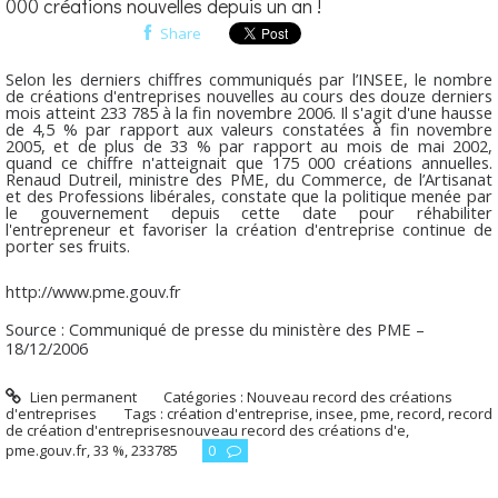
000 créations nouvelles depuis un an !
Share
Selon les derniers chiffres communiqués par l’INSEE, le nombre
de créations d'entreprises nouvelles au cours des douze derniers
mois atteint 233 785 à la fin novembre 2006. Il s'agit d'une hausse
de 4,5 % par rapport aux valeurs constatées à fin novembre
2005, et de plus de 33 % par rapport au mois de mai 2002,
quand ce chiffre n'atteignait que 175 000 créations annuelles.
Renaud Dutreil, ministre des PME, du Commerce, de l’Artisanat
et des Professions libérales, constate que la politique menée par
le gouvernement depuis cette date pour réhabiliter
l'entrepreneur et favoriser la création d'entreprise continue de
porter ses fruits.
http://www.pme.gouv.fr
Source : Communiqué de presse du ministère des PME –
18/12/2006
Lien permanent
Catégories :
Nouveau record des créations
d'entreprises
Tags :
création d'entreprise
,
insee
,
pme
,
record
,
record
de création d'entreprisesnouveau record des créations d'e
,
pme.gouv.fr
,
33 %
,
233785
0