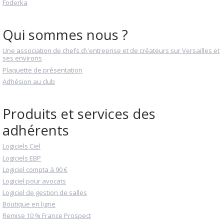
Foderka
Qui sommes nous ?
Une association de chefs d\'entreprise et de créateurs sur Versailles et
ses environs
Plaquette de présentation
Adhésion au club
Produits et services des
adhérents
Logiciels Ciel
Logiciels EBP
Logiciel compta à 90 €
Logiciel pour avocats
Logiciel de gestion de salles
Boutique en ligne
Remise 10 % France Prospect