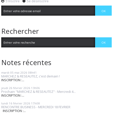
S'inscrire
Se désinscrire
Rechercher
Notes récentes
mardi 05
mai 2026
08h41
MARCHEZ & RESEAUTEZ, c'est demain !
INSCRIPTION :...
jeudi 26
février 2026
13h06
Prochain "MARCHEZ & RESEAUTEZ" - Mercredi 4...
INSCRIPTION :...
lundi 16
février 2026
17h08
RENCONTRE BUSINESS - MERCREDI 18 FEVRIER
INSCRIPTION :...