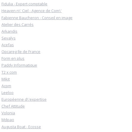
Fidulia - Expert-comptable
Heaven n\' Ciel - Agence de Com\'
Fabienne Baucheron - Conseil en image
Atelier des Carrés
Arkandis
Sevalys
Acefas
Opcareg Ile de France
Form en plus
Paddy Informatique
T2 x com
Mikit
Acpm
Leeloo
Européenne d\'expertise
Chef Attitude
Volonia
Mdpao
Augusta Boat - Ecosse