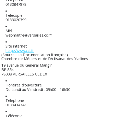
0130847878
Télécopie
0139020399
Mèl
webmaitre@versailles.cci.fr
Site internet
http://www.cci.fr
(Source : La Documentation française)
Chambre de Métiers et de l'Artisanat des Yvelines
19 avenue du Général Mangin
BP 854
78008 VERSAILLES CEDEX
Horaires d’ouverture
Du Lundi au Vendredi : 09h00 - 16h30
Téléphone
0139434343
Télécopie