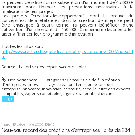
Ils peuvent bénéficier d'une subvention d'un montant de 45 000 €
maximum pour financer les prestations nécessaires à la
finalisation de leur projet.
Les projets "création-développement", dont la preuve du
concept est déjà établie et dont la création d'entreprise peut
être envisagée à court terme. Ils peuvent bénéficier d'une
subvention d'un montant de 450 000 € maximum destinée à les
aider à financer leur programme d'innovation.
Toutes les infos sur :
http://www.recherche.gouv.fr/technologie/concours/2007/index.ht
m
Source : La lettre des experts-comptables
Lien permanent
Catégories :
Concours d’aide à la création
d’entreprises innova
Tags :
création d'entreprise
,
anr
,
drrt
,
entreprise innovante
,
innovation
,
concours
,
oseo
,
la lettre des experts-
comptables
,
experts-comptables; agence national recherche
0
mardi 19
décembre 2006
15h43
Nouveau record des créations d'entreprises : près de 234