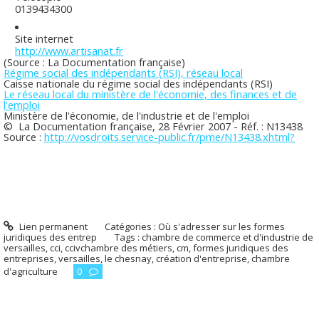
0139434300
Site internet
http://www.artisanat.fr
(Source : La Documentation française)
Régime social des indépendants (RSI), réseau local
Caisse nationale du régime social des indépendants (RSI)
Le réseau local du ministère de l'économie, des finances et de
l'emploi
Ministère de l'économie, de l'industrie et de l'emploi
© La Documentation française, 28 Février 2007 - Réf. : N13438
Source :
http://vosdroits.service-public.fr/pme/N13438.xhtml?
Lien permanent
Catégories :
Où s'adresser sur les formes
juridiques des entrep
Tags :
chambre de commerce et d'industrie de
versailles
,
cci
,
ccivchambre des métiers
,
cm
,
formes juridiques des
entreprises
,
versailles
,
le chesnay
,
création d'entreprise
,
chambre
d'agriculture
0