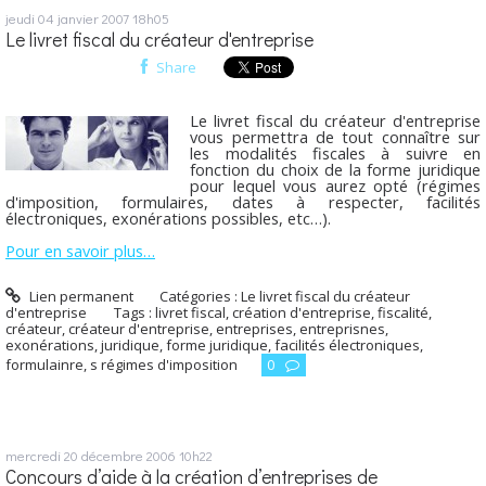
jeudi 04
janvier 2007
18h05
Le livret fiscal du créateur d'entreprise
Share
Le livret fiscal du créateur d'entreprise
vous permettra de tout connaître sur
les modalités fiscales à suivre en
fonction du choix de la forme juridique
pour lequel vous aurez opté (régimes
d'imposition, formulaires, dates à respecter, facilités
électroniques, exonérations possibles, etc…).
Pour en savoir plus…
Lien permanent
Catégories :
Le livret fiscal du créateur
d'entreprise
Tags :
livret fiscal
,
création d'entreprise
,
fiscalité
,
créateur
,
créateur d'entreprise
,
entreprises
,
entreprisnes
,
exonérations
,
juridique
,
forme juridique
,
facilités électroniques
,
formulainre
,
s régimes d'imposition
0
mercredi 20
décembre 2006
10h22
Concours d’aide à la création d’entreprises de