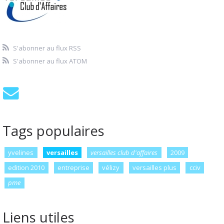
S'abonner au flux RSS
S'abonner au flux ATOM
Tags populaires
yvelines
versailles
versailles club d'affaires
2009
edition 2010
entreprise
vélizy
versailles plus
cciv
pme
Liens utiles