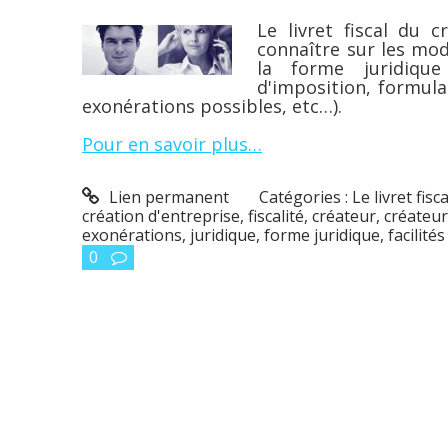
Le livret fiscal du 
connaître sur les moda
la forme juridiqu
d'imposition, formulai
exonérations possibles, etc…).
Pour en savoir plus…
Lien permanent
Catégories :
Le livret fis
création d'entreprise
,
fiscalité
,
créateur
,
créateur
exonérations
,
juridique
,
forme juridique
,
facilité
0