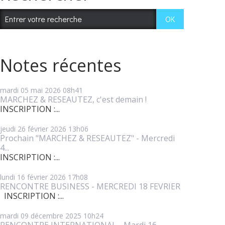
Notes récentes
mardi 05
mai 2026
08h41
MARCHEZ & RESEAUTEZ, c'est demain !
INSCRIPTION :...
jeudi 26
février 2026
13h06
Prochain "MARCHEZ & RESEAUTEZ" - Mercredi
4...
INSCRIPTION :...
lundi 16
février 2026
17h08
RENCONTRE BUSINESS - MERCREDI 18 FEVRIER
INSCRIPTION :...
mardi 09
décembre 2025
10h24
RENCONTRE INTERNATIONAL - Mardi 16