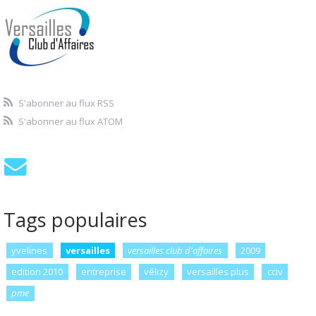
S'abonner au flux RSS
S'abonner au flux ATOM
Tags populaires
yvelines
versailles
versailles club d'affaires
2009
edition 2010
entreprise
vélizy
versailles plus
cciv
pme