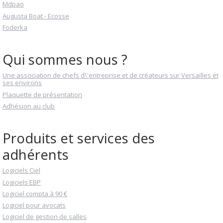
Mdpao
Augusta Boat - Ecosse
Foderka
Qui sommes nous ?
Une association de chefs d\'entreprise et de créateurs sur Versailles et
ses environs
Plaquette de présentation
Adhésion au club
Produits et services des
adhérents
Logiciels Ciel
Logiciels EBP
Logiciel compta à 90 €
Logiciel pour avocats
Logiciel de gestion de salles