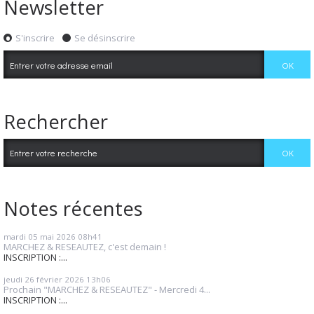
Newsletter
S'inscrire
Se désinscrire
Rechercher
Notes récentes
mardi 05
mai 2026
08h41
MARCHEZ & RESEAUTEZ, c'est demain !
INSCRIPTION :...
jeudi 26
février 2026
13h06
Prochain "MARCHEZ & RESEAUTEZ" - Mercredi 4...
INSCRIPTION :...