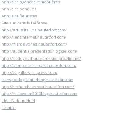
Annuaire agences immobilières
Annuaire banques
Annuaire fleuristes
Site sur Paris la Défense
http://actualitelivre.hautetfort.com/
http://liensinternet.hautetfort.com/
http://hieroglyphes.hautetfort.com/
http://audentia.presentationlogiciel.com/
http://nettoyeurhautepressionpro.zlio.net/
http://icionparlefrancais.hautetfort.com/
http://zagalle.wordpress.com/
transportlogistiqueblog.hautetfort.com
http://rechercheavocat.hautetfort.com/
http://halloween2010blog.hautetfort.com
Idée Cadeau Noël
L'inutile