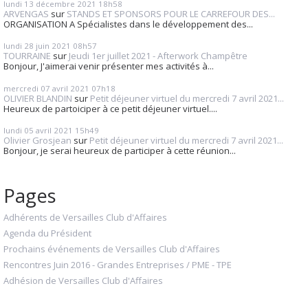
lundi 13
décembre 2021
18h58
ARVENGAS
sur
STANDS ET SPONSORS POUR LE CARREFOUR DES...
ORGANISATION A Spécialistes dans le développement des...
lundi 28
juin 2021
08h57
TOURRAINE
sur
Jeudi 1er juillet 2021 - Afterwork Champêtre
Bonjour, J'aimerai venir présenter mes activités à...
mercredi 07
avril 2021
07h18
OLIVIER BLANDIN
sur
Petit déjeuner virtuel du mercredi 7 avril 2021...
Heureux de partoiciper à ce petit déjeuner virtuel....
lundi 05
avril 2021
15h49
Olivier Grosjean
sur
Petit déjeuner virtuel du mercredi 7 avril 2021...
Bonjour, je serai heureux de participer à cette réunion...
Pages
Adhérents de Versailles Club d'Affaires
Agenda du Président
Prochains événements de Versailles Club d'Affaires
Rencontres Juin 2016 - Grandes Entreprises / PME - TPE
Adhésion de Versailles Club d'Affaires