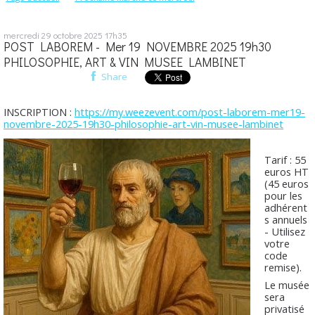
mercredi 29
octobre 2025
17h35
POST LABOREM - Mer 19 NOVEMBRE 2025 19h30
PHILOSOPHIE, ART & VIN MUSEE LAMBINET
Share
INSCRIPTION :
https://my.weezevent.com/post-laborem-mer19-
novembre-2025-19h30-philosophie-art-vin-musee-lambinet
Tarif : 55
euros HT
(45 euros
pour les
adhérent
s annuels
- Utilisez
votre
code
remise).
Le musée
sera
privatisé