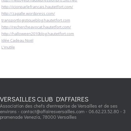
http://icionparlefrancais.hautetfort.com/
http://zagalle.wordpress.com/
transportlogistiqueblog.hautetfort.com
http://rechercheavocat.hautetfort.com/
http://halloween2010blog.hautetfort.com
Idée Cadeau Noël
L'inutile
VERSAILLES CLUB D'AFFAIRES
Association des chefs d'entreprise de Versailles et de ses
environs - contact@affairesversailles.com - 06.62.23.52.80 - 3
promenade Venezia, 78000 Versailles