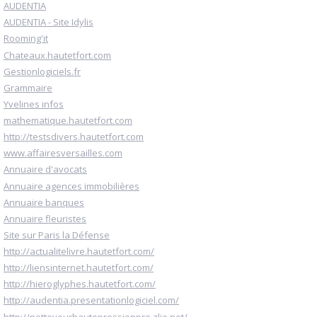
AUDENTIA
AUDENTIA - Site Idylis
Rooming'it
Chateaux.hautetfort.com
Gestionlogiciels.fr
Grammaire
Yvelines infos
mathematique.hautetfort.com
http://testsdivers.hautetfort.com
www.affairesversailles.com
Annuaire d'avocats
Annuaire agences immobilières
Annuaire banques
Annuaire fleuristes
Site sur Paris la Défense
http://actualitelivre.hautetfort.com/
http://liensinternet.hautetfort.com/
http://hieroglyphes.hautetfort.com/
http://audentia.presentationlogiciel.com/
http://nettoyeurhautepressionpro.zlio.net/