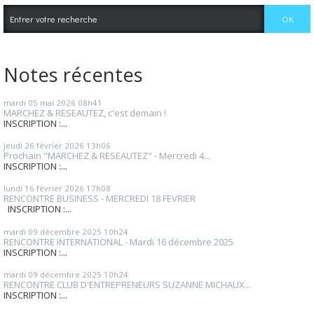
Notes récentes
mardi 05
mai 2026
08h41
MARCHEZ & RESEAUTEZ, c'est demain !
INSCRIPTION :...
jeudi 26
février 2026
13h06
Prochain "MARCHEZ & RESEAUTEZ" - Mercredi 4...
INSCRIPTION :...
lundi 16
février 2026
17h08
RENCONTRE BUSINESS - MERCREDI 18 FEVRIER
INSCRIPTION :...
mardi 09
décembre 2025
10h24
RENCONTRE INTERNATIONAL - Mardi 16 décembre 2025
INSCRIPTION :...
mardi 09
décembre 2025
10h24
RENCONTRE CLUB D'ENTREPRENEURS SUZANNE MICHAUX...
INSCRIPTION :...