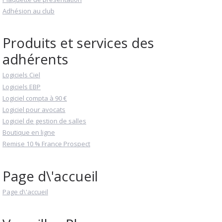
Adhésion au club
Produits et services des
adhérents
Logiciels Ciel
Logiciels EBP
Logiciel compta à 90 €
Logiciel pour avocats
Logiciel de gestion de salles
Boutique en ligne
Remise 10 % France Prospect
Page d\'accueil
Page d\'accueil