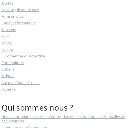
Acefas
Opcareg Ile de France
Form en plus
Paddy Informatique
T2 x com
Mikit
Acpm
Leeloo
Européenne d\'expertise
Chef Attitude
Volonia
Mdpao
Augusta Boat - Ecosse
Foderka
Qui sommes nous ?
Une association de chefs d\'entreprise et de créateurs sur Versailles et
ses environs
Plaquette de présentation