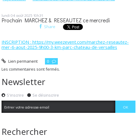
lundi 04
août 2025
10h31
Prochain MARCHEZ & RESEAUTEZ ce mercredi
Share
INSCRIPTION : https://my.weezevent.com/marchez-reseautez-
mer-6-aout-2025-9h00-3-km-parc-chateau-de-versailles
Lien permanent
0
Les commentaires sont fermés.
Newsletter
S'inscrire
Se désinscrire
Rechercher