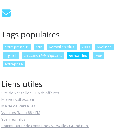
Tags populaires
entrepreneur
cciv
versailles plus
2009
yvelines
logiciel
versailles club d'affaires
versailles
pme
entreprise
Liens utiles
Site de Versailles Club d\'Affaires
Monversailles.com
Mairie de Versailles
Yvelines Radio 88.4 FM
Yvelines infos
Communauté de communes Versailles Grand Parc