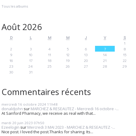
Tous les albums
Août 2026
D
L
M
M
J
V
S
1
2
3
4
5
6
7
8
9
10
11
12
13
14
15
16
17
18
19
20
21
22
23
24
25
26
27
28
29
30
31
Commentaires récents
mercredi 16
octobre 2024
11h48
donaldjohn
sur
MARCHEZ & RESEAUTEZ - Mercredi 16 octobre -...
At Sanford Pharmacy, we receive as real with that...
mardi 20
juin 2023
07h50
Ezeelogin
sur
Mercredi 3 MAI 2023 - MARCHEZ & RESEAUTEZ -...
Nice post. I loved the post.Thanks for sharing. Its...