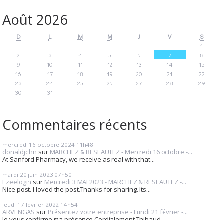
Août 2026
D
L
M
M
J
V
S
1
2
3
4
5
6
7
8
9
10
11
12
13
14
15
16
17
18
19
20
21
22
23
24
25
26
27
28
29
30
31
Commentaires récents
mercredi 16
octobre 2024
11h48
donaldjohn
sur
MARCHEZ & RESEAUTEZ - Mercredi 16 octobre -...
At Sanford Pharmacy, we receive as real with that...
mardi 20
juin 2023
07h50
Ezeelogin
sur
Mercredi 3 MAI 2023 - MARCHEZ & RESEAUTEZ -...
Nice post. I loved the post.Thanks for sharing. Its...
jeudi 17
février 2022
14h54
ARVENGAS
sur
Présentez votre entreprise - Lundi 21 février -...
Je vous confirme ma présence Cordialement Thibaud...