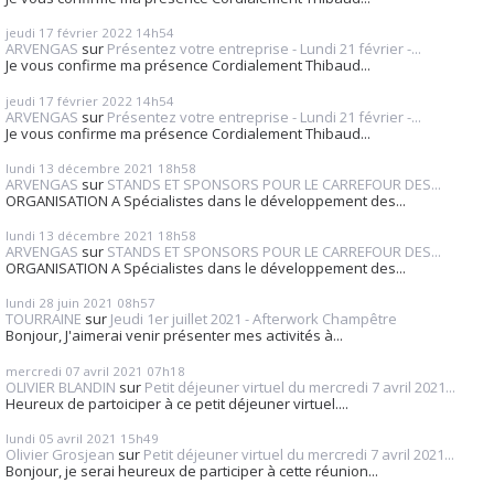
jeudi 17
février 2022
14h54
ARVENGAS
sur
Présentez votre entreprise - Lundi 21 février -...
Je vous confirme ma présence Cordialement Thibaud...
jeudi 17
février 2022
14h54
ARVENGAS
sur
Présentez votre entreprise - Lundi 21 février -...
Je vous confirme ma présence Cordialement Thibaud...
lundi 13
décembre 2021
18h58
ARVENGAS
sur
STANDS ET SPONSORS POUR LE CARREFOUR DES...
ORGANISATION A Spécialistes dans le développement des...
lundi 13
décembre 2021
18h58
ARVENGAS
sur
STANDS ET SPONSORS POUR LE CARREFOUR DES...
ORGANISATION A Spécialistes dans le développement des...
lundi 28
juin 2021
08h57
TOURRAINE
sur
Jeudi 1er juillet 2021 - Afterwork Champêtre
Bonjour, J'aimerai venir présenter mes activités à...
mercredi 07
avril 2021
07h18
OLIVIER BLANDIN
sur
Petit déjeuner virtuel du mercredi 7 avril 2021...
Heureux de partoiciper à ce petit déjeuner virtuel....
lundi 05
avril 2021
15h49
Olivier Grosjean
sur
Petit déjeuner virtuel du mercredi 7 avril 2021...
Bonjour, je serai heureux de participer à cette réunion...