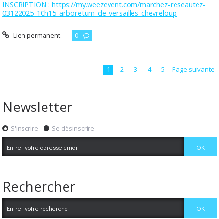
INSCRIPTION : https://my.weezevent.com/marchez-reseautez-
03122025-10h15-arboretum-de-versailles-chevreloup
Lien permanent
0
1
2
3
4
5
Page suivante
Newsletter
S'inscrire
Se désinscrire
Rechercher