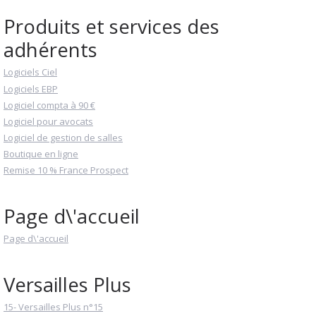
Produits et services des
adhérents
Logiciels Ciel
Logiciels EBP
Logiciel compta à 90 €
Logiciel pour avocats
Logiciel de gestion de salles
Boutique en ligne
Remise 10 % France Prospect
Page d\'accueil
Page d\'accueil
Versailles Plus
15- Versailles Plus n°15