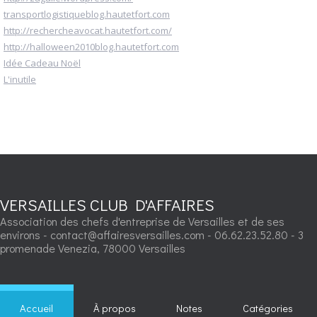
transportlogistiqueblog.hautetfort.com
http://rechercheavocat.hautetfort.com/
http://halloween2010blog.hautetfort.com
Idée Cadeau Noël
L'inutile
VERSAILLES CLUB D'AFFAIRES
Association des chefs d'entreprise de Versailles et de ses
environs - contact@affairesversailles.com - 06.62.23.52.80 - 3
promenade Venezia, 78000 Versailles
Accueil
À propos
Notes
Catégories