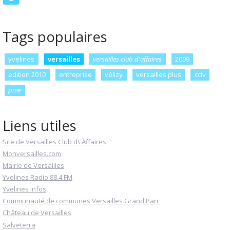
Tags populaires
yvelines
versailles
versailles club d'affaires
2009
edition 2010
entreprise
vélizy
versailles plus
cciv
pme
Liens utiles
Site de Versailles Club d\'Affaires
Monversailles.com
Mairie de Versailles
Yvelines Radio 88.4 FM
Yvelines infos
Communauté de communes Versailles Grand Parc
Château de Versailles
Salveterra