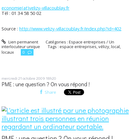
economie(at)velizy-villacoublay.fr
Tél : 01 34 58 50 02
Source :
http://www.velizy-villacoublay.fr/index.php?id=402
Lien permanent
Catégories :
Espace entreprises / Un
interlocuteur unique
Tags :
espace entreprises
,
vélizy
,
local
,
locaux
0
mercredi 21
octobre 2009
18h20
PME : une question ? On vous répond !
Share
PME : une question ? On vous répond !