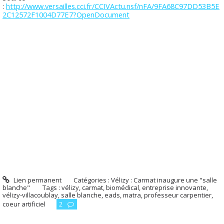
:
http://www.versailles.cci.fr/CCIVActu.nsf/nFA/9FA68C97DD53B5E
2C12572F1004D77E7?OpenDocument
Lien permanent
Catégories :
Vélizy : Carmat inaugure une "salle
blanche"
Tags :
vélizy
,
carmat
,
biomédical
,
entreprise innovante
,
vélizy-villacoublay
,
salle blanche
,
eads
,
matra
,
professeur carpentier
,
coeur artificiel
2