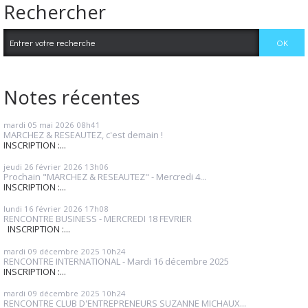
Rechercher
Notes récentes
mardi 05
mai 2026
08h41
MARCHEZ & RESEAUTEZ, c'est demain !
INSCRIPTION :...
jeudi 26
février 2026
13h06
Prochain "MARCHEZ & RESEAUTEZ" - Mercredi 4...
INSCRIPTION :...
lundi 16
février 2026
17h08
RENCONTRE BUSINESS - MERCREDI 18 FEVRIER
INSCRIPTION :...
mardi 09
décembre 2025
10h24
RENCONTRE INTERNATIONAL - Mardi 16 décembre 2025
INSCRIPTION :...
mardi 09
décembre 2025
10h24
RENCONTRE CLUB D'ENTREPRENEURS SUZANNE MICHAUX...