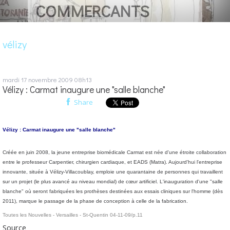
COMMERCANTS
vélizy
mardi 17
novembre 2009
08h13
Vélizy : Carmat inaugure une "salle blanche"
Share
Vélizy : Carmat inaugure une "salle blanche"
Créée en juin 2008, la jeune entreprise biomédicale Carmat est née d'une étroite collaboration
entre le professeur Carpentier, chirurgien cardiaque, et EADS (Matra). Aujourd'hui l'entreprise
innovante, située à Vélizy-Villacoublay, emploie une quarantaine de personnes qui travaillent
sur un projet (le plus avancé au niveau mondial) de cœur artificiel. L'inauguration d'une "salle
blanche" où seront fabriquées les prothèses destinées aux essais cliniques sur l'homme (dès
2011), marque le passage de la phase de conception à celle de la fabrication.
Toutes les Nouvelles - Versailles - St-Quentin 04-11-09/p.11
Source