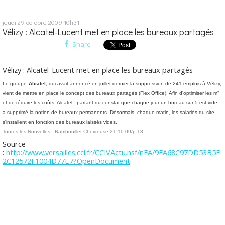
jeudi 29
octobre 2009
10h31
Vélizy : Alcatel-Lucent met en place les bureaux partagés
Share
Vélizy : Alcatel-Lucent met en place les bureaux partagés
Le groupe
Alcatel
, qui avait annoncé en juillet dernier la suppression de 241 emplois à Vélizy,
vient de mettre en place le concept des bureaux partagés (Flex Office). Afin d'optimiser les m²
et de réduire les coûts, Alcatel - partant du constat que chaque jour un bureau sur 5 est vide -
a supprimé la notion de bureaux permanents. Désormais, chaque matin, les salariés du site
s'installent en fonction des bureaux laissés vides.
Toutes les Nouvelles - Rambouillet-Chevreuse 21-10-09/p.13
Source
:
http://www.versailles.cci.fr/CCIVActu.nsf/nFA/9FA68C97DD53B5E
2C12572F1004D77E7?OpenDocument