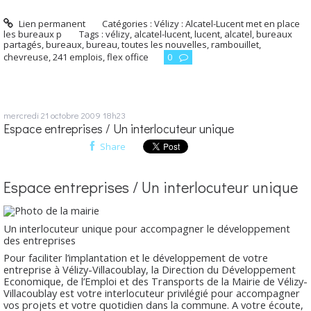
Lien permanent
Catégories :
Vélizy : Alcatel-Lucent met en place
les bureaux p
Tags :
vélizy
,
alcatel-lucent
,
lucent
,
alcatel
,
bureaux
partagés
,
bureaux
,
bureau
,
toutes les nouvelles
,
rambouillet
,
chevreuse
,
241 emplois
,
flex office
0
mercredi 21
octobre 2009
18h23
Espace entreprises / Un interlocuteur unique
Share
Espace entreprises /
Un interlocuteur unique
Un interlocuteur unique pour accompagner le développement
des entreprises
Pour faciliter l’implantation et le développement de votre
entreprise à Vélizy-Villacoublay, la Direction du Développement
Economique, de l’Emploi et des Transports de la Mairie de Vélizy-
Villacoublay est votre interlocuteur privilégié pour accompagner
vos projets et votre quotidien dans la commune. A votre écoute,