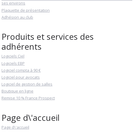
ses environs
Plaquette de présentation
Adhésion au club
Produits et services des
adhérents
Logiciels Ciel
Logiciels EBP
Logiciel compta à 90 €
Logiciel pour avocats
Logiciel de gestion de salles
Boutique en ligne
Remise 10 % France Prospect
Page d\'accueil
Page d\'accueil