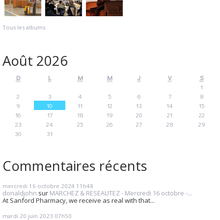
Tous les albums
Août 2026
D
L
M
M
J
V
S
1
2
3
4
5
6
7
8
9
10
11
12
13
14
15
16
17
18
19
20
21
22
23
24
25
26
27
28
29
30
31
Commentaires récents
mercredi 16
octobre 2024
11h48
donaldjohn
sur
MARCHEZ & RESEAUTEZ - Mercredi 16 octobre -...
At Sanford Pharmacy, we receive as real with that...
mardi 20
juin 2023
07h50