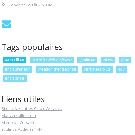
S'abonner au flux ATOM
Tags populaires
versailles
versailles club d'affaires
yvelines
vélizy
pme
entrepreneur
création d'entreprise
versailles plus
cciv
entreprise
Liens utiles
Site de Versailles Club d\'Affaires
Monversailles.com
Mairie de Versailles
Yvelines Radio 88.4 FM