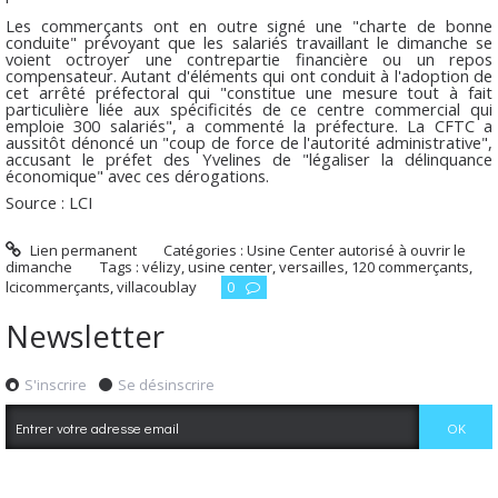
Les commerçants ont en outre signé une "charte de bonne
conduite" prévoyant que les salariés travaillant le dimanche se
voient octroyer une contrepartie financière ou un repos
compensateur. Autant d'éléments qui ont conduit à l'adoption de
cet arrêté préfectoral qui "constitue une mesure tout à fait
particulière liée aux spécificités de ce centre commercial qui
emploie 300 salariés", a commenté la préfecture. La CFTC a
aussitôt dénoncé un "coup de force de l'autorité administrative",
accusant le préfet des Yvelines de "légaliser la délinquance
économique" avec ces dérogations.
Source : LCI
Lien permanent
Catégories :
Usine Center autorisé à ouvrir le
dimanche
Tags :
vélizy
,
usine center
,
versailles
,
120 commerçants
,
lcicommerçants
,
villacoublay
0
Newsletter
S'inscrire
Se désinscrire