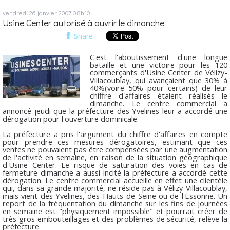
vendredi 26
janvier 2007
08h10
Usine Center autorisé à ouvrir le dimanche
Share
C'est l'aboutissement d'une longue
bataille et une victoire pour les 120
commerçants d'Usine Center de Vélizy-
Villacoublay, qui avançaient que 30% à
40%(voire 50% pour certains) de leur
chiffre d'affaires étaient réalisés le
dimanche. Le centre commercial a
annoncé jeudi que la préfecture des Yvelines leur a accordé une
dérogation pour l'ouverture dominicale.
La préfecture a pris l'argument du chiffre d'affaires en compte
pour prendre ces mesures dérogatoires, estimant que ces
ventes ne pouvaient pas être compensées par une augmentation
de l'activité en semaine, en raison de la situation géographique
d'Usine Center. Le risque de saturation des voies en cas de
fermeture dimanche a aussi incité la préfecture a accordé cette
dérogation. Le centre commercial accueille en effet une clientèle
qui, dans sa grande majorité, ne réside pas à Vélizy-Villacoublay,
mais vient des Yvelines, des Hauts-de-Seine ou de l'Essonne. Un
report de la fréquentation du dimanche sur les fins de journées
en semaine est "physiquement impossible" et pourrait créer de
très gros embouteillages et des problèmes de sécurité, relève la
préfecture.