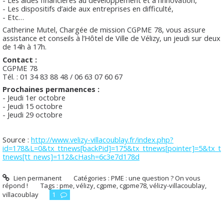
- Les aides financières au développement et à l’innovation,
- Les dispositifs d’aide aux entreprises en difficulté,
- Etc…
Catherine Mutel, Chargée de mission CGPME 78, vous assure
assistance et conseils à l’Hôtel de Ville de Vélizy, un jeudi sur deux
de 14h à 17h.
Contact :
CGPME 78
Tél. : 01 34 83 88 48 / 06 63 07 60 67
Prochaines permanences :
- Jeudi 1er octobre
- Jeudi 15 octobre
- Jeudi 29 octobre
Source :
http://www.velizy-villacoublay.fr/index.php?
id=178&L=0&tx_ttnews[backPid]=175&tx_ttnews[pointer]=5&tx_t
tnews[tt_news]=112&cHash=6c3e7d178d
Lien permanent
Catégories :
PME : une question ? On vous
répond !
Tags :
pme
,
vélizy
,
cgpme
,
cgpme78
,
vélizy-villacoublay
,
villacoublay
1