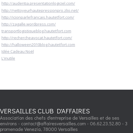
http://audentia.presentationlogiciel.com/
http://nettoyeurhautepressionpro.zlio.net/
http://icionparlefrancais.hautetfort.com/
http://zagalle.wordpress.com/
transportlogistiqueblog.hautetfort.com
http://rechercheavocat.hautetfort.com/
http://halloween2010blog.hautetfort.com
Idée Cadeau Noël
L'inutile
VERSAILLES CLUB D'AFFAIRES
Association des chefs d'entreprise de Versailles et de ses
environs - contact@affairesversailles.com - 06.62.23.52.80 - 3
promenade Venezia, 78000 Versailles