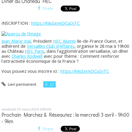
Dîner au Château HEC
Share
INSCRIPTION :
https://lnkd.in/eDCuQjTC
Jean-Marie Vial
, Président
HEC Alumni
Ile-de-France Ouest, et
adhérent de
Versailles Club d'Affaires
, organise le 28 mai à 19h00
au Château
HEC Paris
, dans l'agglomération versaillaise, un dîner
avec
Charles Rodwell
avec pour thème : Comment renforcer
l'attractivité économique de la France ?
Vous pouvez vous inscrire ici :
https://lnkd.in/eDCuQjTC
Lien permanent
0
vendredi 29
mars 2024
08h49
Prochain Marchez & Réseautez : le mercredi 3 avril - 9h00
- 9km
Share