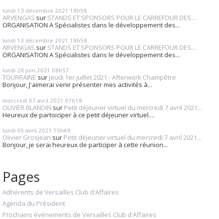
lundi 13
décembre 2021
18h58
ARVENGAS
sur
STANDS ET SPONSORS POUR LE CARREFOUR DES...
ORGANISATION A Spécialistes dans le développement des...
lundi 13
décembre 2021
18h58
ARVENGAS
sur
STANDS ET SPONSORS POUR LE CARREFOUR DES...
ORGANISATION A Spécialistes dans le développement des...
lundi 28
juin 2021
08h57
TOURRAINE
sur
Jeudi 1er juillet 2021 - Afterwork Champêtre
Bonjour, J'aimerai venir présenter mes activités à...
mercredi 07
avril 2021
07h18
OLIVIER BLANDIN
sur
Petit déjeuner virtuel du mercredi 7 avril 2021...
Heureux de partoiciper à ce petit déjeuner virtuel....
lundi 05
avril 2021
15h49
Olivier Grosjean
sur
Petit déjeuner virtuel du mercredi 7 avril 2021...
Bonjour, je serai heureux de participer à cette réunion...
Pages
Adhérents de Versailles Club d'Affaires
Agenda du Président
Prochains événements de Versailles Club d'Affaires