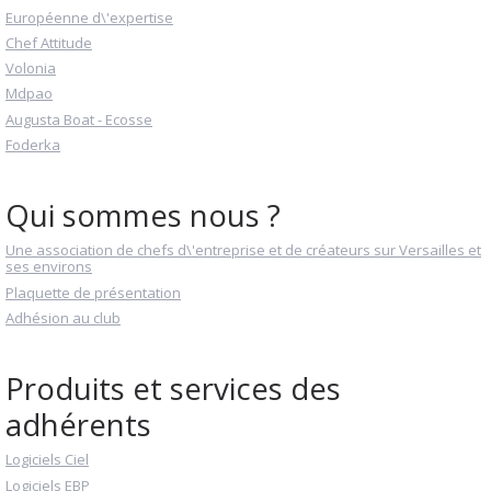
Européenne d\'expertise
Chef Attitude
Volonia
Mdpao
Augusta Boat - Ecosse
Foderka
Qui sommes nous ?
Une association de chefs d\'entreprise et de créateurs sur Versailles et
ses environs
Plaquette de présentation
Adhésion au club
Produits et services des
adhérents
Logiciels Ciel
Logiciels EBP