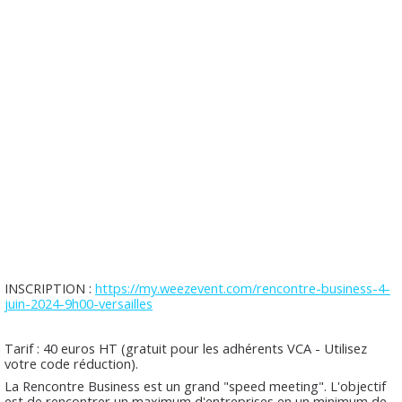
INSCRIPTION :
https://my.weezevent.com/rencontre-business-4-
juin-2024-9h00-versailles
Tarif : 40 euros HT (gratuit pour les adhérents VCA - Utilisez
votre code réduction).
La Rencontre Business est un grand "speed meeting". L'objectif
est de rencontrer un maximum d'entreprises en un minimum de