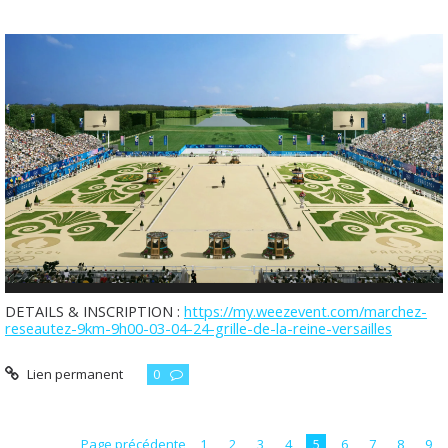
DETAILS & INSCRIPTION :
https://my.weezevent.com/marchez-
reseautez-9km-9h00-03-04-24-grille-de-la-reine-versailles
Lien permanent
0
Page précédente
1
2
3
4
5
6
7
8
9