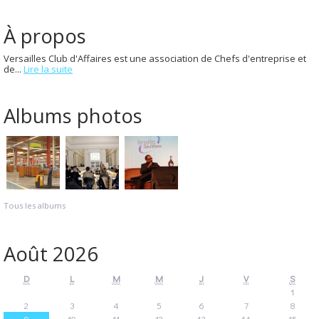
À propos
Versailles Club d'Affaires est une association de Chefs d'entreprise et
de...
Lire la suite
Albums photos
Tous les albums
Août 2026
D
L
M
M
J
V
S
1
2
3
4
5
6
7
8
9
10
11
12
13
14
15