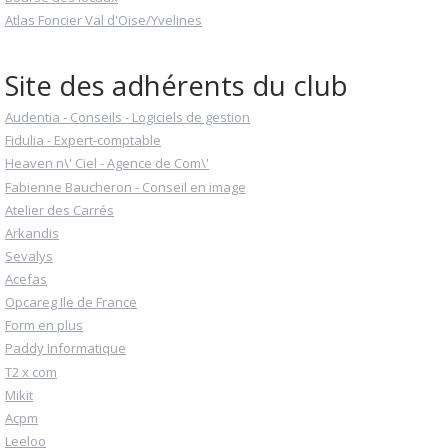
Atlas Foncier Val d'Oise/Yvelines
Site des adhérents du club
Audentia - Conseils - Logiciels de gestion
Fidulia - Expert-comptable
Heaven n\' Ciel - Agence de Com\'
Fabienne Baucheron - Conseil en image
Atelier des Carrés
Arkandis
Sevalys
Acefas
Opcareg Ile de France
Form en plus
Paddy Informatique
T2 x com
Mikit
Acpm
Leeloo