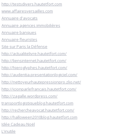
http://testsdivers.hautetfort.com
www.affairesversailles.com
Annuaire d'avocats
Annuaire agences immobilières
Annuaire banques
Annuaire fleuristes
Site sur Paris la Défense
http://actualitelivre.hautetfort.com/
http://liensinternet.hautetfort.com/
http://hieroglyphes.hautetfort.com/
http://audentia.presentationlogiciel.com/
http://nettoyeurhautepressionpro.zlio.net/
http://icionparlefrancais.hautetfort.com/
http://zagalle.wordpress.com/
transportlogistiqueblog.hautetfort.com
http://rechercheavocat.hautetfort.com/
http://halloween2010blog.hautetfort.com
Idée Cadeau Noël
L'inutile