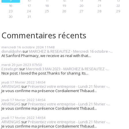
16
17
18
19
20
21
22
23
24
25
26
27
28
29
30
31
Commentaires récents
mercredi 16
octobre 2024
11h48
donaldjohn
sur
MARCHEZ & RESEAUTEZ - Mercredi 16 octobre -...
At Sanford Pharmacy, we receive as real with that...
mardi 20
juin 2023
07h50
Ezeelogin
sur
Mercredi 3 MAI 2023 - MARCHEZ & RESEAUTEZ -...
Nice post. I loved the post.Thanks for sharing. Its...
jeudi 17
février 2022
14h54
ARVENGAS
sur
Présentez votre entreprise - Lundi 21 février -...
Je vous confirme ma présence Cordialement Thibaud...
jeudi 17
février 2022
14h54
ARVENGAS
sur
Présentez votre entreprise - Lundi 21 février -...
Je vous confirme ma présence Cordialement Thibaud...
jeudi 17
février 2022
14h54
ARVENGAS
sur
Présentez votre entreprise - Lundi 21 février -...
Je vous confirme ma présence Cordialement Thibaud...