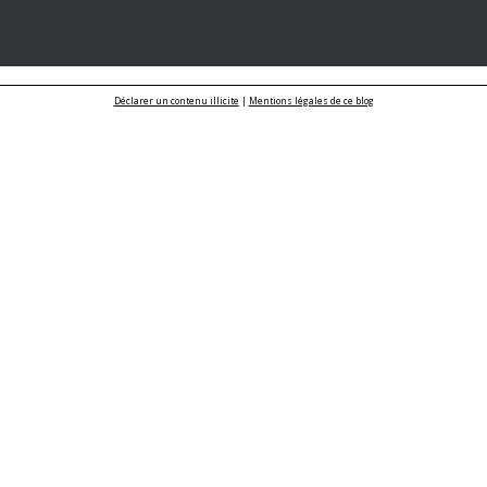
Déclarer un contenu illicite
|
Mentions légales de ce blog