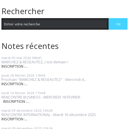
Rechercher
Notes récentes
mardi 05
mai 2026
08h41
MARCHEZ & RESEAUTEZ, c'est demain !
INSCRIPTION :...
jeudi 26
février 2026
13h06
Prochain "MARCHEZ & RESEAUTEZ" - Mercredi 4...
INSCRIPTION :...
lundi 16
février 2026
17h08
RENCONTRE BUSINESS - MERCREDI 18 FEVRIER
INSCRIPTION :...
mardi 09
décembre 2025
10h24
RENCONTRE INTERNATIONAL - Mardi 16 décembre 2025
INSCRIPTION :...
mardi 09
décembre 2025
10h24