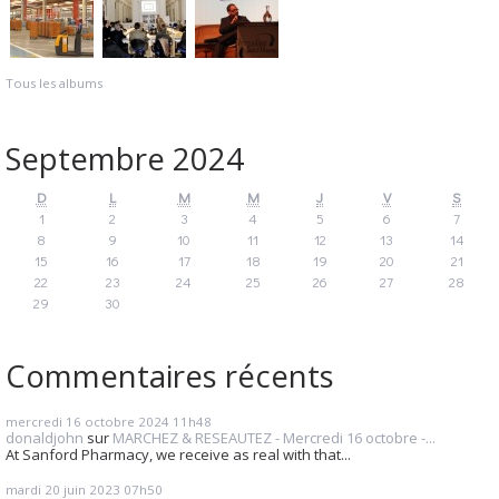
Tous les albums
Septembre 2024
D
L
M
M
J
V
S
1
2
3
4
5
6
7
8
9
10
11
12
13
14
15
16
17
18
19
20
21
22
23
24
25
26
27
28
29
30
Commentaires récents
mercredi 16
octobre 2024
11h48
donaldjohn
sur
MARCHEZ & RESEAUTEZ - Mercredi 16 octobre -...
At Sanford Pharmacy, we receive as real with that...
mardi 20
juin 2023
07h50