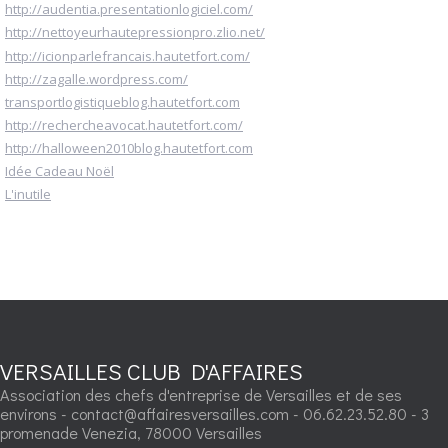
http://audentia.presentationlogiciel.com/
http://nettoyeurhautepressionpro.zlio.net/
http://icionparlefrancais.hautetfort.com/
http://zagalle.wordpress.com/
transportlogistiqueblog.hautetfort.com
http://rechercheavocat.hautetfort.com/
http://halloween2010blog.hautetfort.com
Idée Cadeau Noël
L'inutile
VERSAILLES CLUB D'AFFAIRES
Association des chefs d'entreprise de Versailles et de ses
environs - contact@affairesversailles.com - 06.62.23.52.80 - 3
promenade Venezia, 78000 Versailles