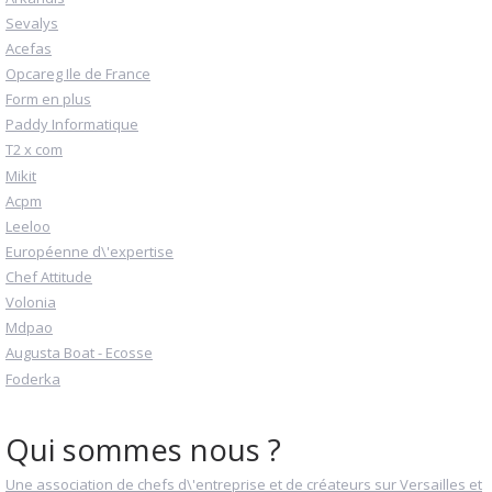
Sevalys
Acefas
Opcareg Ile de France
Form en plus
Paddy Informatique
T2 x com
Mikit
Acpm
Leeloo
Européenne d\'expertise
Chef Attitude
Volonia
Mdpao
Augusta Boat - Ecosse
Foderka
Qui sommes nous ?
Une association de chefs d\'entreprise et de créateurs sur Versailles et