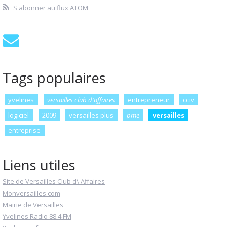
S'abonner au flux ATOM
Tags populaires
yvelines
versailles club d'affaires
entrepreneur
cciv
logiciel
2009
versailles plus
pme
versailles
entreprise
Liens utiles
Site de Versailles Club d\'Affaires
Monversailles.com
Mairie de Versailles
Yvelines Radio 88.4 FM