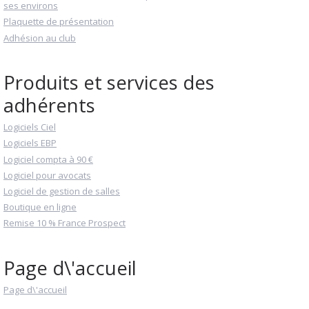
ses environs
Plaquette de présentation
Adhésion au club
Produits et services des
adhérents
Logiciels Ciel
Logiciels EBP
Logiciel compta à 90 €
Logiciel pour avocats
Logiciel de gestion de salles
Boutique en ligne
Remise 10 % France Prospect
Page d\'accueil
Page d\'accueil