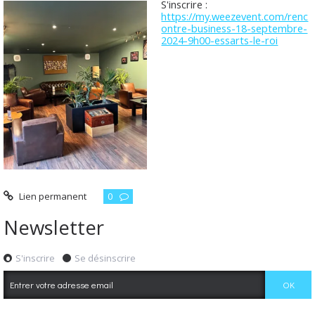
S'inscrire :
https://my.weezevent.com/renc
ontre-business-18-septembre-
2024-9h00-essarts-le-roi
Lien permanent
0
Newsletter
S'inscrire
Se désinscrire