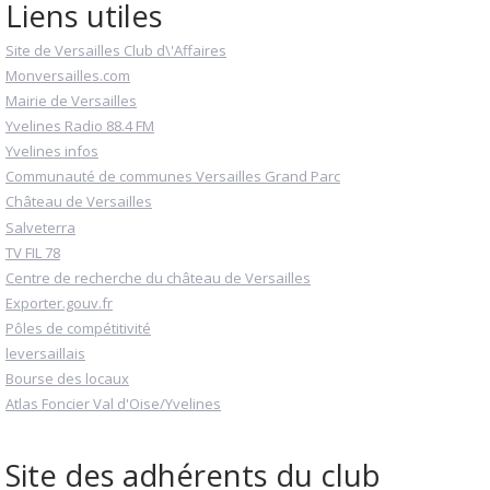
Liens utiles
Site de Versailles Club d\'Affaires
Monversailles.com
Mairie de Versailles
Yvelines Radio 88.4 FM
Yvelines infos
Communauté de communes Versailles Grand Parc
Château de Versailles
Salveterra
TV FIL 78
Centre de recherche du château de Versailles
Exporter.gouv.fr
Pôles de compétitivité
leversaillais
Bourse des locaux
Atlas Foncier Val d'Oise/Yvelines
Site des adhérents du club