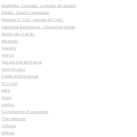
Audentia - Conseils - Logiciels de gestion
Fidulia - Expert-comptable
Heaven n\' Ciel - Agence de Com\'
Fabienne Baucheron - Conseil en image
Atelier des Carrés
Arkandis
Sevalys
Acefas
Opcareg Ile de France
Form en plus
Paddy Informatique
T2 x com
Mikit
Acpm
Leeloo
Européenne d\'expertise
Chef Attitude
Volonia
Mdpao