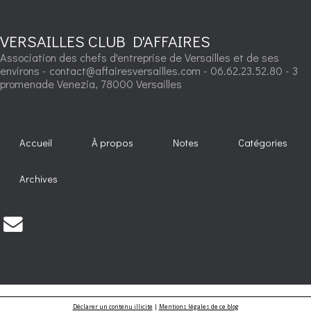
VERSAILLES CLUB D'AFFAIRES
Association des chefs d'entreprise de Versailles et de ses
environs - contact@affairesversailles.com - 06.62.23.52.80 - 3
promenade Venezia, 78000 Versailles
Accueil
À propos
Notes
Catégories
Archives
Déclarer un contenu illicite
|
Mentions légales de ce blog