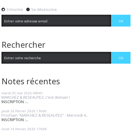
S'inscrire
Se désinscrire
Rechercher
Notes récentes
mardi 05
mai 2026
08h41
MARCHEZ & RESEAUTEZ, c'est demain !
INSCRIPTION :...
jeudi 26
février 2026
13h06
Prochain "MARCHEZ & RESEAUTEZ" - Mercredi 4...
INSCRIPTION :...
lundi 16
février 2026
17h08