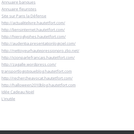
Annuaire banques
Annuaire fleuristes
Site sur Paris la Défense
http://actualitelivre.hautetfort.com/
http://liensinternet.hautetfort.com/
http://hieroglyphes.hautetfort.com/
http://audentia.presentationlogiciel.com/
http://nettoyeurhautepressionpro.zlio.net/
http://icionparlefrancais.hautetfort.com/
http://zagalle.wordpress.com/
transportlogistiqueblog.hautetfort.com
http://rechercheavocat.hautetfort.com/
http://halloween2010blog.hautetfort.com
Idée Cadeau Noël
L'inutile