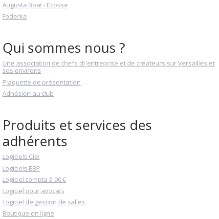
Augusta Boat - Ecosse
Foderka
Qui sommes nous ?
Une association de chefs d\'entreprise et de créateurs sur Versailles et
ses environs
Plaquette de présentation
Adhésion au club
Produits et services des
adhérents
Logiciels Ciel
Logiciels EBP
Logiciel compta à 90 €
Logiciel pour avocats
Logiciel de gestion de salles
Boutique en ligne