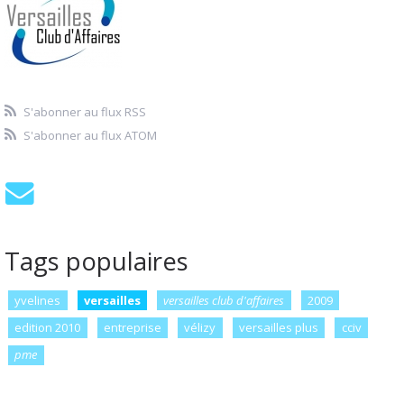
S'abonner au flux RSS
S'abonner au flux ATOM
Tags populaires
yvelines
versailles
versailles club d'affaires
2009
edition 2010
entreprise
vélizy
versailles plus
cciv
pme