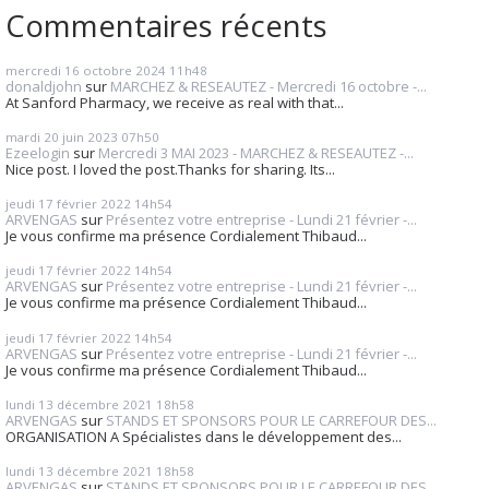
Commentaires récents
mercredi 16
octobre 2024
11h48
donaldjohn
sur
MARCHEZ & RESEAUTEZ - Mercredi 16 octobre -...
At Sanford Pharmacy, we receive as real with that...
mardi 20
juin 2023
07h50
Ezeelogin
sur
Mercredi 3 MAI 2023 - MARCHEZ & RESEAUTEZ -...
Nice post. I loved the post.Thanks for sharing. Its...
jeudi 17
février 2022
14h54
ARVENGAS
sur
Présentez votre entreprise - Lundi 21 février -...
Je vous confirme ma présence Cordialement Thibaud...
jeudi 17
février 2022
14h54
ARVENGAS
sur
Présentez votre entreprise - Lundi 21 février -...
Je vous confirme ma présence Cordialement Thibaud...
jeudi 17
février 2022
14h54
ARVENGAS
sur
Présentez votre entreprise - Lundi 21 février -...
Je vous confirme ma présence Cordialement Thibaud...
lundi 13
décembre 2021
18h58
ARVENGAS
sur
STANDS ET SPONSORS POUR LE CARREFOUR DES...
ORGANISATION A Spécialistes dans le développement des...
lundi 13
décembre 2021
18h58
ARVENGAS
sur
STANDS ET SPONSORS POUR LE CARREFOUR DES...