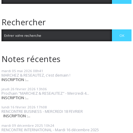
Rechercher
Notes récentes
mardi 05
mai 2026
08h41
MARCHEZ & RESEAUTEZ, c'est demain !
INSCRIPTION :...
jeudi 26
février 2026
13h06
Prochain "MARCHEZ & RESEAUTEZ" - Mercredi 4...
INSCRIPTION :...
lundi 16
février 2026
17h08
RENCONTRE BUSINESS - MERCREDI 18 FEVRIER
INSCRIPTION :...
mardi 09
décembre 2025
10h24
RENCONTRE INTERNATIONAL - Mardi 16 décembre 2025