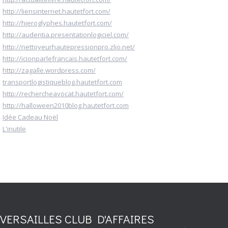
http://liensinternet.hautetfort.com/
http://hieroglyphes.hautetfort.com/
http://audentia.presentationlogiciel.com/
http://nettoyeurhautepressionpro.zlio.net/
http://icionparlefrancais.hautetfort.com/
http://zagalle.wordpress.com/
transportlogistiqueblog.hautetfort.com
http://rechercheavocat.hautetfort.com/
http://halloween2010blog.hautetfort.com
Idée Cadeau Noël
L'inutile
VERSAILLES CLUB D'AFFAIRES