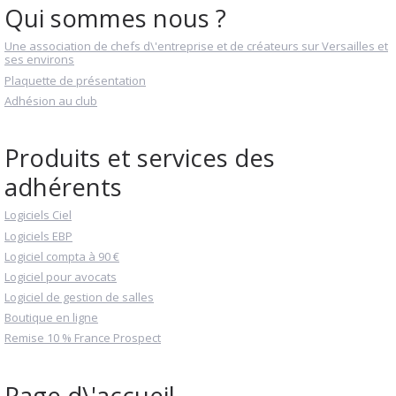
Qui sommes nous ?
Une association de chefs d\'entreprise et de créateurs sur Versailles et
ses environs
Plaquette de présentation
Adhésion au club
Produits et services des
adhérents
Logiciels Ciel
Logiciels EBP
Logiciel compta à 90 €
Logiciel pour avocats
Logiciel de gestion de salles
Boutique en ligne
Remise 10 % France Prospect
Page d\'accueil