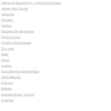
Fabienne Baucheron - Conseil en image
Atelier des Carrés
Arkandis
Sevalys
Acefas
Opcareg Ile de France
Form en plus
Paddy Informatique
T2 x com
Mikit
Acpm
Leeloo
Européenne d\'expertise
Chef Attitude
Volonia
Mdpao
Augusta Boat - Ecosse
Foderka