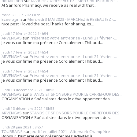
donaldjohn
sur
MARCHEZ & RESEAUTEZ - Mercredi 16 octobre -...
At Sanford Pharmacy, we receive as real with that...
mardi 20
juin 2023
07h50
Ezeelogin
sur
Mercredi 3 MAI 2023 - MARCHEZ & RESEAUTEZ -...
Nice post. I loved the post.Thanks for sharing. Its...
jeudi 17
février 2022
14h54
ARVENGAS
sur
Présentez votre entreprise - Lundi 21 février -...
Je vous confirme ma présence Cordialement Thibaud...
jeudi 17
février 2022
14h54
ARVENGAS
sur
Présentez votre entreprise - Lundi 21 février -...
Je vous confirme ma présence Cordialement Thibaud...
jeudi 17
février 2022
14h54
ARVENGAS
sur
Présentez votre entreprise - Lundi 21 février -...
Je vous confirme ma présence Cordialement Thibaud...
lundi 13
décembre 2021
18h58
ARVENGAS
sur
STANDS ET SPONSORS POUR LE CARREFOUR DES...
ORGANISATION A Spécialistes dans le développement des...
lundi 13
décembre 2021
18h58
ARVENGAS
sur
STANDS ET SPONSORS POUR LE CARREFOUR DES...
ORGANISATION A Spécialistes dans le développement des...
lundi 28
juin 2021
08h57
TOURRAINE
sur
Jeudi 1er juillet 2021 - Afterwork Champêtre
Bonjour, J'aimerai venir présenter mes activités à...