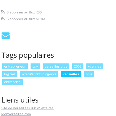
S'abonner au flux RSS
S'abonner au flux ATOM
Tags populaires
entrepreneur
cciv
versailles plus
2009
yvelines
logiciel
versailles club d'affaires
versailles
pme
entreprise
Liens utiles
Site de Versailles Club d\'Affaires
Monversailles.com