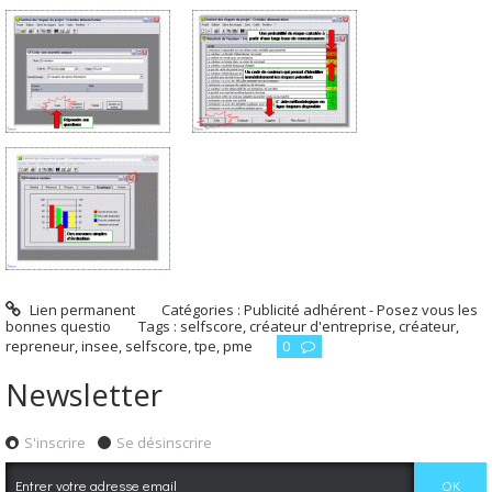
Lien permanent
Catégories :
Publicité adhérent - Posez vous les
bonnes questio
Tags :
selfscore
,
créateur d'entreprise
,
créateur
,
repreneur
,
insee
,
selfscore
,
tpe
,
pme
0
Newsletter
S'inscrire
Se désinscrire