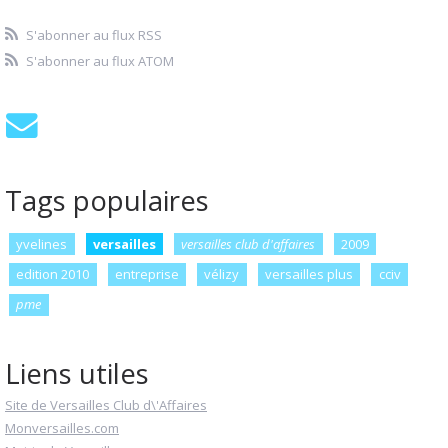
S'abonner au flux RSS
S'abonner au flux ATOM
Tags populaires
yvelines
versailles
versailles club d'affaires
2009
edition 2010
entreprise
vélizy
versailles plus
cciv
pme
Liens utiles
Site de Versailles Club d\'Affaires
Monversailles.com