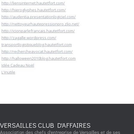
http://liensinternet.hautetfort.com/
http://hieroglyphes.hautetfort.com/
http://audentia.presentationlogiciel.com/
http://nettoyeurhautepressionpro.zlio.net/
http://icionparlefrancais.hautetfort.com/
http://zagalle.wordpress.com/
transportlogistiqueblog.hautetfort.com
http://rechercheavocat.hautetfort.com/
http://halloween2010blog.hautetfort.com
Idée Cadeau Noël
L'inutile
VERSAILLES CLUB D'AFFAIRES
Association des chefs d'entreprise de Versailles et de ses