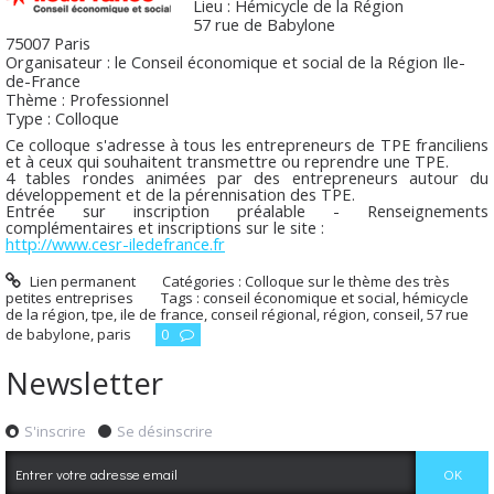
Lieu : Hémicycle de la Région
57 rue de Babylone
75007 Paris
Organisateur : le Conseil économique et social de la Région Ile-
de-France
Thème : Professionnel
Type : Colloque
Ce colloque s'adresse à tous les entrepreneurs de TPE franciliens
et à ceux qui souhaitent transmettre ou reprendre une TPE.
4 tables rondes animées par des entrepreneurs autour du
développement et de la pérennisation des TPE.
Entrée sur inscription préalable - Renseignements
complémentaires et inscriptions sur le site :
http://www.cesr-iledefrance.fr
Lien permanent
Catégories :
Colloque sur le thème des très
petites entreprises
Tags :
conseil économique et social
,
hémicycle
de la région
,
tpe
,
ile de france
,
conseil régional
,
région
,
conseil
,
57 rue
de babylone
,
paris
0
Newsletter
S'inscrire
Se désinscrire