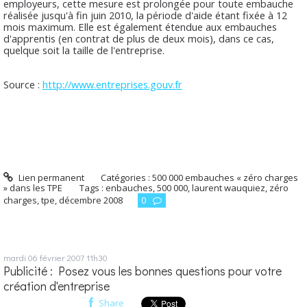
employeurs, cette mesure est prolongée pour toute embauche
réalisée jusqu'à fin juin 2010, la période d'aide étant fixée à 12
mois maximum. Elle est également étendue aux embauches
d'apprentis (en contrat de plus de deux mois), dans ce cas,
quelque soit la taille de l'entreprise.
Source :
http://www.entreprises.gouv.fr
Lien permanent
Catégories :
500 000 embauches « zéro charges
» dans les TPE
Tags :
enbauches
,
500 000
,
laurent wauquiez
,
zéro
charges
,
tpe
,
décembre 2008
0
mardi 06
février 2007
11h30
Publicité : Posez vous les bonnes questions pour votre
création d'entreprise
Share