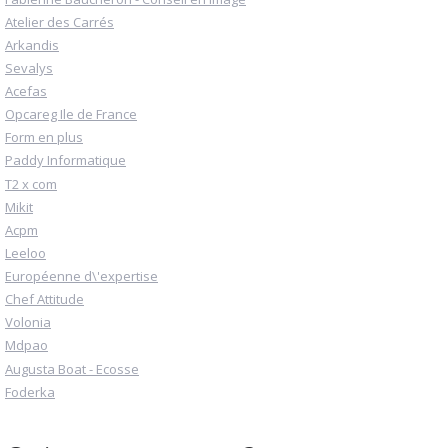
Atelier des Carrés
Arkandis
Sevalys
Acefas
Opcareg Ile de France
Form en plus
Paddy Informatique
T2 x com
Mikit
Acpm
Leeloo
Européenne d\'expertise
Chef Attitude
Volonia
Mdpao
Augusta Boat - Ecosse
Foderka