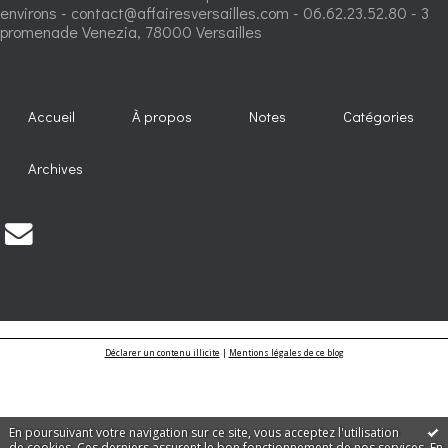
environs - contact@affairesversailles.com - 06.62.23.52.80 - 3
promenade Venezia, 78000 Versailles
Accueil
À propos
Notes
Catégories
Archives
Déclarer un contenu illicite
|
Mentions légales de ce blog
En poursuivant votre navigation sur ce site, vous acceptez l'utilisation
de cookies. Ces derniers assurent le bon fonctionnement de nos services.
En