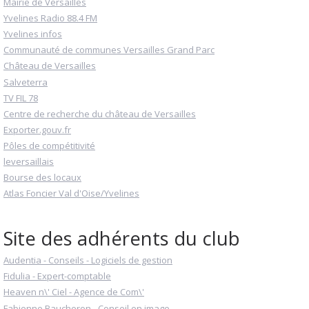
Mairie de Versailles
Yvelines Radio 88.4 FM
Yvelines infos
Communauté de communes Versailles Grand Parc
Château de Versailles
Salveterra
TV FIL 78
Centre de recherche du château de Versailles
Exporter.gouv.fr
Pôles de compétitivité
leversaillais
Bourse des locaux
Atlas Foncier Val d'Oise/Yvelines
Site des adhérents du club
Audentia - Conseils - Logiciels de gestion
Fidulia - Expert-comptable
Heaven n\' Ciel - Agence de Com\'
Fabienne Baucheron - Conseil en image