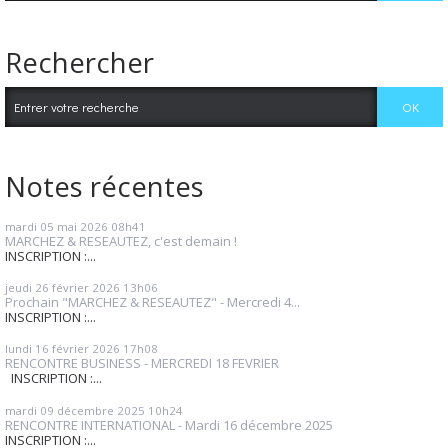
Rechercher
Notes récentes
mardi 05
mai 2026
08h41
MARCHEZ & RESEAUTEZ, c'est demain !
INSCRIPTION :...
jeudi 26
février 2026
13h06
Prochain "MARCHEZ & RESEAUTEZ" - Mercredi 4...
INSCRIPTION :...
lundi 16
février 2026
17h08
RENCONTRE BUSINESS - MERCREDI 18 FEVRIER
INSCRIPTION :...
mardi 09
décembre 2025
10h24
RENCONTRE INTERNATIONAL - Mardi 16 décembre 2025
INSCRIPTION :...