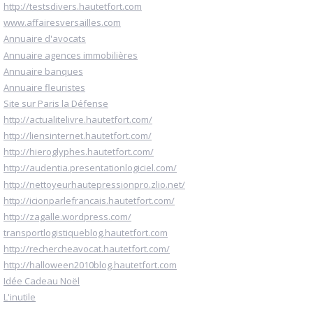
http://testsdivers.hautetfort.com
www.affairesversailles.com
Annuaire d'avocats
Annuaire agences immobilières
Annuaire banques
Annuaire fleuristes
Site sur Paris la Défense
http://actualitelivre.hautetfort.com/
http://liensinternet.hautetfort.com/
http://hieroglyphes.hautetfort.com/
http://audentia.presentationlogiciel.com/
http://nettoyeurhautepressionpro.zlio.net/
http://icionparlefrancais.hautetfort.com/
http://zagalle.wordpress.com/
transportlogistiqueblog.hautetfort.com
http://rechercheavocat.hautetfort.com/
http://halloween2010blog.hautetfort.com
Idée Cadeau Noël
L'inutile