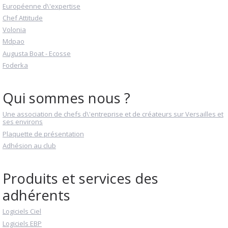
Européenne d\'expertise
Chef Attitude
Volonia
Mdpao
Augusta Boat - Ecosse
Foderka
Qui sommes nous ?
Une association de chefs d\'entreprise et de créateurs sur Versailles et
ses environs
Plaquette de présentation
Adhésion au club
Produits et services des
adhérents
Logiciels Ciel
Logiciels EBP