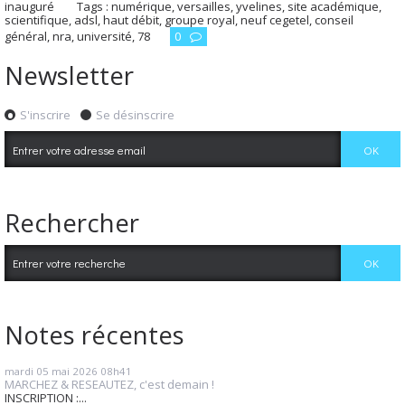
inauguré
Tags :
numérique
,
versailles
,
yvelines
,
site académique
,
scientifique
,
adsl
,
haut débit
,
groupe royal
,
neuf cegetel
,
conseil
général
,
nra
,
université
,
78
0
Newsletter
S'inscrire
Se désinscrire
Rechercher
Notes récentes
mardi 05
mai 2026
08h41
MARCHEZ & RESEAUTEZ, c'est demain !
INSCRIPTION :...