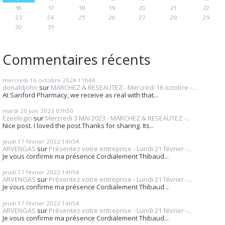
16
17
18
19
20
21
22
23
24
25
26
27
28
29
30
31
Commentaires récents
mercredi 16
octobre 2024
11h48
donaldjohn
sur
MARCHEZ & RESEAUTEZ - Mercredi 16 octobre -...
At Sanford Pharmacy, we receive as real with that...
mardi 20
juin 2023
07h50
Ezeelogin
sur
Mercredi 3 MAI 2023 - MARCHEZ & RESEAUTEZ -...
Nice post. I loved the post.Thanks for sharing. Its...
jeudi 17
février 2022
14h54
ARVENGAS
sur
Présentez votre entreprise - Lundi 21 février -...
Je vous confirme ma présence Cordialement Thibaud...
jeudi 17
février 2022
14h54
ARVENGAS
sur
Présentez votre entreprise - Lundi 21 février -...
Je vous confirme ma présence Cordialement Thibaud...
jeudi 17
février 2022
14h54
ARVENGAS
sur
Présentez votre entreprise - Lundi 21 février -...
Je vous confirme ma présence Cordialement Thibaud...