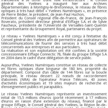
général des Yvelines a inauguré hier aux Archives
départementales à Montigny-le-Bretonneux, le réseau de fibres
optiques à très haut débit « Yvelines Numériques », en présence
de Pierre Bédier, le président, de Jean-Paul Huchon,
Président du Conseil régional d’Ile-de-France, de Jean-François
Roverato, président directeur général d'Eiffage S.A. et de Sylvie
Faucheux, présidente de l'Université de Versailles-Saint-Quentin
et représentante du Groupement Royal, partenaires du projet.
Le réseau « Yvelines Numériques » a été conçu à l’initiative du
Conseil général des Yvelines afin de permettre aux opérateurs de
télécommunications de fournir des services à très haut débit
concurrentiels aux entreprises et aux particuliers.
Sa réalisation et son exploitation ont été confiées à la société
concessionnaire Eiffage Connectic 78, filiale du groupe Eiffage S.A
en 2004 dans le cadre d’une délégation de service public.
Aujourd’hui, Yvelines Numériques constitue un réseau de collecte
en fibres optiques d’une longueur de 180 km, propriété du
département. Composé d’un câble de 144 fibres sur la boucle
principale, le réseau dessert 22 nœuds de raccordement
d’abonnés (NRA) de l’opérateur France Télécom, 43 zones
d’activités économiques et 19 sites majeurs de recherche et
d’enseignement publics et parapublics.
Le réseau Yvelines Numériques représente un investissement
initial de 15,5 millions d’euros (porté récemment à 17 millions
d’euros en raison d’une extension du réseau), financé par le
groupe Eiffage, le Conseil général des Yvelines, la Région Ile-de-