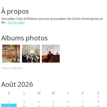
À propos
Versailles Club d'Affaires est une association de Chefs d'entreprise et
de...
Lire la suite
Albums photos
Tous les albums
Août 2026
D
L
M
M
J
V
S
1
2
3
4
5
6
7
8
9
10
11
12
13
14
15