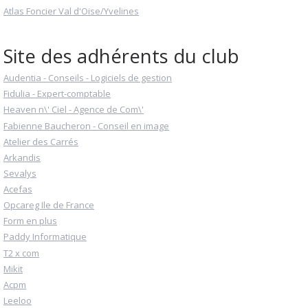
Atlas Foncier Val d'Oise/Yvelines
Site des adhérents du club
Audentia - Conseils - Logiciels de gestion
Fidulia - Expert-comptable
Heaven n\' Ciel - Agence de Com\'
Fabienne Baucheron - Conseil en image
Atelier des Carrés
Arkandis
Sevalys
Acefas
Opcareg Ile de France
Form en plus
Paddy Informatique
T2 x com
Mikit
Acpm
Leeloo