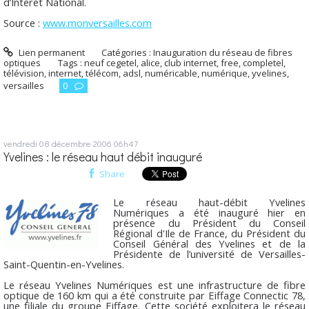
d’Intérêt National.
Source :
www.monversailles.com
Lien permanent
Catégories :
Inauguration du réseau de fibres
optiques
Tags :
neuf cegetel
,
alice
,
club internet
,
free
,
completel
,
télévision
,
internet
,
télécom
,
adsl
,
numéricable
,
numérique
,
yvelines
,
versailles
0
vendredi 08
décembre 2006
06h47
Yvelines : le réseau haut débit inauguré
Share
Le réseau haut-débit Yvelines
Numériques a été inauguré hier en
présence du Président du Conseil
Régional d'Ile de France, du Président du
Conseil Général des Yvelines et de la
Présidente de l’université de Versailles-
Saint-Quentin-en-Yvelines.
Le réseau Yvelines Numériques est une infrastructure de fibre
optique de 160 km qui a été construite par Eiffage Connectic 78,
une filiale du groupe Eiffage. Cette société exploitera le réseau