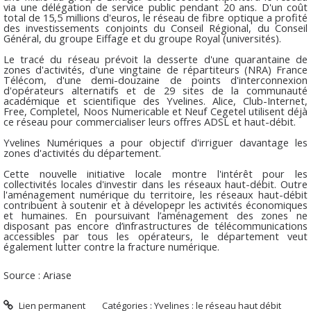
via une délégation de service public pendant 20 ans. D'un coût
total de 15,5 millions d'euros, le réseau de fibre optique a profité
des investissements conjoints du Conseil Régional, du Conseil
Général, du groupe Eiffage et du groupe Royal (universités).
Le tracé du réseau prévoit la desserte d'une quarantaine de
zones d'activités, d'une vingtaine de répartiteurs (NRA) France
Télécom, d'une demi-douzaine de points d'interconnexion
d'opérateurs alternatifs et de 29 sites de la communauté
académique et scientifique des Yvelines. Alice, Club-Internet,
Free, Completel, Noos Numericable et Neuf Cegetel utilisent déjà
ce réseau pour commercialiser leurs offres ADSL et haut-débit.
Yvelines Numériques a pour objectif d'irriguer davantage les
zones d'activités du département.
Cette nouvelle initiative locale montre l'intérêt pour les
collectivités locales d'investir dans les réseaux haut-débit. Outre
l'aménagement numérique du territoire, les réseaux haut-débit
contribuent à soutenir et à dévelopepr les activités économiques
et humaines. En poursuivant l’aménagement des zones ne
disposant pas encore d’infrastructures de télécommunications
accessibles par tous les opérateurs, le département veut
également lutter contre la fracture numérique.
Source : Ariase
Lien permanent
Catégories :
Yvelines : le réseau haut débit