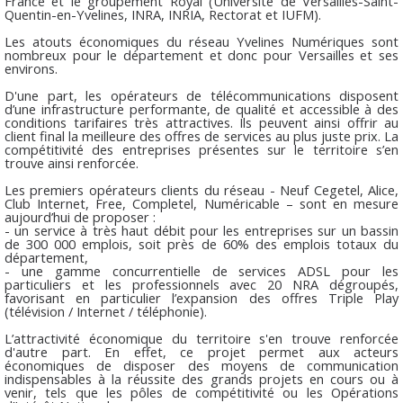
France et le groupement Royal (Université de Versailles-Saint-
Quentin-en-Yvelines, INRA, INRIA, Rectorat et IUFM).
Les atouts économiques du réseau Yvelines Numériques sont
nombreux pour le département et donc pour Versailles et ses
environs.
D'une part, les opérateurs de télécommunications disposent
d’une infrastructure performante, de qualité et accessible à des
conditions tarifaires très attractives. Ils peuvent ainsi offrir au
client final la meilleure des offres de services au plus juste prix. La
compétitivité des entreprises présentes sur le territoire s’en
trouve ainsi renforcée.
Les premiers opérateurs clients du réseau - Neuf Cegetel, Alice,
Club Internet, Free, Completel, Numéricable – sont en mesure
aujourd’hui de proposer :
- un service à très haut débit pour les entreprises sur un bassin
de 300 000 emplois, soit près de 60% des emplois totaux du
département,
- une gamme concurrentielle de services ADSL pour les
particuliers et les professionnels avec 20 NRA dégroupés,
favorisant en particulier l’expansion des offres Triple Play
(télévision / Internet / téléphonie).
L’attractivité économique du territoire s'en trouve renforcée
d'autre part. En effet, ce projet permet aux acteurs
économiques de disposer des moyens de communication
indispensables à la réussite des grands projets en cours ou à
venir, tels que les pôles de compétitivité ou les Opérations