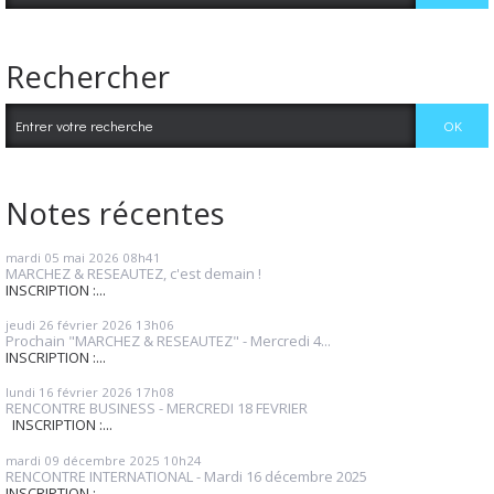
Rechercher
Notes récentes
mardi 05
mai 2026
08h41
MARCHEZ & RESEAUTEZ, c'est demain !
INSCRIPTION :...
jeudi 26
février 2026
13h06
Prochain "MARCHEZ & RESEAUTEZ" - Mercredi 4...
INSCRIPTION :...
lundi 16
février 2026
17h08
RENCONTRE BUSINESS - MERCREDI 18 FEVRIER
INSCRIPTION :...
mardi 09
décembre 2025
10h24
RENCONTRE INTERNATIONAL - Mardi 16 décembre 2025
INSCRIPTION :...