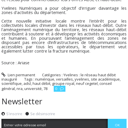
Yvelines Numériques a pour objectif d'irriguer davantage les
zones d'activités du département.
Cette nouvelle initiative locale montre l'intérêt pour les
collectivités locales d'investir dans les réseaux haut-débit. Outre
l'aménagement numérique du territoire, les réseaux haut-débit
contribuent à soutenir et à dévelopepr les activités économiques
et humaines. En poursuivant l’aménagement des zones ne
disposant pas encore d’infrastructures de télécommunications
accessibles par tous les opérateurs, le département veut
également lutter contre la fracture numérique.
Source : Ariase
Lien permanent
Catégories :
Yvelines : le réseau haut débit
inauguré
Tags :
numérique
,
versailles
,
yvelines
,
site académique
,
scientifique
,
adsl
,
haut débit
,
groupe royal
,
neuf cegetel
,
conseil
général
,
nra
,
université
,
78
0
Newsletter
S'inscrire
Se désinscrire