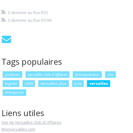
S'abonner au flux RSS
S'abonner au flux ATOM
Tags populaires
yvelines
versailles club d'affaires
entrepreneur
cciv
logiciel
2009
versailles plus
pme
versailles
entreprise
Liens utiles
Site de Versailles Club d\'Affaires
Monversailles.com