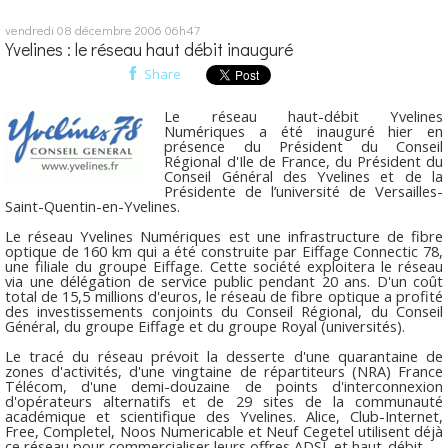
vendredi 08
décembre 2006
06h47
Yvelines : le réseau haut débit inauguré
Share
Le réseau haut-débit Yvelines
Numériques a été inauguré hier en
présence du Président du Conseil
Régional d'Ile de France, du Président du
Conseil Général des Yvelines et de la
Présidente de l’université de Versailles-
Saint-Quentin-en-Yvelines.
Le réseau Yvelines Numériques est une infrastructure de fibre
optique de 160 km qui a été construite par Eiffage Connectic 78,
une filiale du groupe Eiffage. Cette société exploitera le réseau
via une délégation de service public pendant 20 ans. D'un coût
total de 15,5 millions d'euros, le réseau de fibre optique a profité
des investissements conjoints du Conseil Régional, du Conseil
Général, du groupe Eiffage et du groupe Royal (universités).
Le tracé du réseau prévoit la desserte d'une quarantaine de
zones d'activités, d'une vingtaine de répartiteurs (NRA) France
Télécom, d'une demi-douzaine de points d'interconnexion
d'opérateurs alternatifs et de 29 sites de la communauté
académique et scientifique des Yvelines. Alice, Club-Internet,
Free, Completel, Noos Numericable et Neuf Cegetel utilisent déjà
ce réseau pour commercialiser leurs offres ADSL et haut-débit.