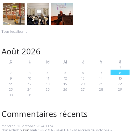
Tous les albums
Août 2026
D
L
M
M
J
V
S
1
2
3
4
5
6
7
8
9
10
11
12
13
14
15
16
17
18
19
20
21
22
23
24
25
26
27
28
29
30
31
Commentaires récents
mercredi 16
octobre 2024
11h48
donaldjohn
sur
MARCHEZ & RESEAUTEZ - Mercredi 16 octobre -...