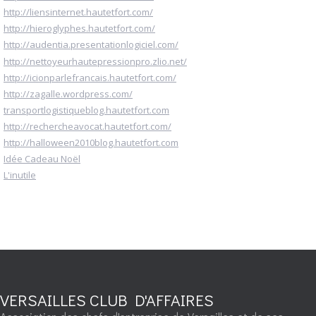
http://liensinternet.hautetfort.com/
http://hieroglyphes.hautetfort.com/
http://audentia.presentationlogiciel.com/
http://nettoyeurhautepressionpro.zlio.net/
http://icionparlefrancais.hautetfort.com/
http://zagalle.wordpress.com/
transportlogistiqueblog.hautetfort.com
http://rechercheavocat.hautetfort.com/
http://halloween2010blog.hautetfort.com
Idée Cadeau Noël
L'inutile
VERSAILLES CLUB D'AFFAIRES