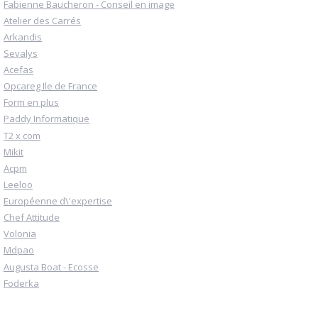
Fabienne Baucheron - Conseil en image
Atelier des Carrés
Arkandis
Sevalys
Acefas
Opcareg Ile de France
Form en plus
Paddy Informatique
T2 x com
Mikit
Acpm
Leeloo
Européenne d\'expertise
Chef Attitude
Volonia
Mdpao
Augusta Boat - Ecosse
Foderka