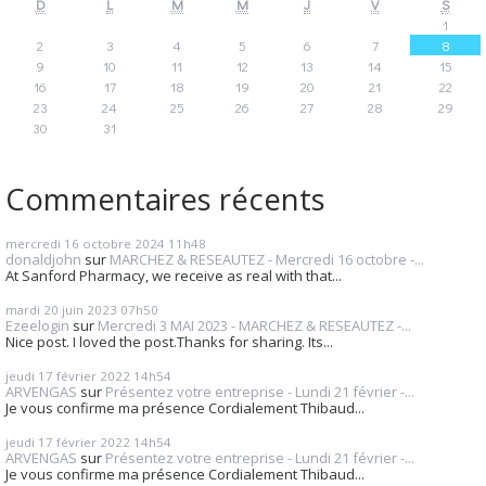
D
L
M
M
J
V
S
1
2
3
4
5
6
7
8
9
10
11
12
13
14
15
16
17
18
19
20
21
22
23
24
25
26
27
28
29
30
31
Commentaires récents
mercredi 16
octobre 2024
11h48
donaldjohn
sur
MARCHEZ & RESEAUTEZ - Mercredi 16 octobre -...
At Sanford Pharmacy, we receive as real with that...
mardi 20
juin 2023
07h50
Ezeelogin
sur
Mercredi 3 MAI 2023 - MARCHEZ & RESEAUTEZ -...
Nice post. I loved the post.Thanks for sharing. Its...
jeudi 17
février 2022
14h54
ARVENGAS
sur
Présentez votre entreprise - Lundi 21 février -...
Je vous confirme ma présence Cordialement Thibaud...
jeudi 17
février 2022
14h54
ARVENGAS
sur
Présentez votre entreprise - Lundi 21 février -...
Je vous confirme ma présence Cordialement Thibaud...