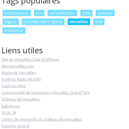
Tags populaires
entrepreneur
cciv
versailles plus
2009
yvelines
logiciel
versailles club d'affaires
versailles
pme
entreprise
Liens utiles
Site de Versailles Club d\'Affaires
Monversailles.com
Mairie de Versailles
Yvelines Radio 88.4 FM
Yvelines infos
Communauté de communes Versailles Grand Parc
Château de Versailles
Salveterra
TV FIL 78
Centre de recherche du château de Versailles
Exporter.gouv.fr