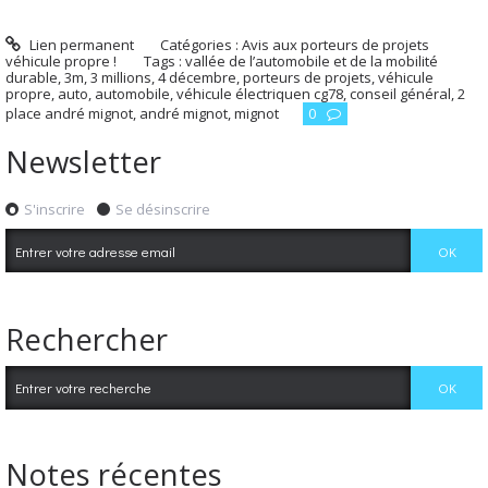
Lien permanent
Catégories :
Avis aux porteurs de projets
véhicule propre !
Tags :
vallée de l’automobile et de la mobilité
durable
,
3m
,
3 millions
,
4 décembre
,
porteurs de projets
,
véhicule
propre
,
auto
,
automobile
,
véhicule électriquen cg78
,
conseil général
,
2
place andré mignot
,
andré mignot
,
mignot
0
Newsletter
S'inscrire
Se désinscrire
Rechercher
Notes récentes