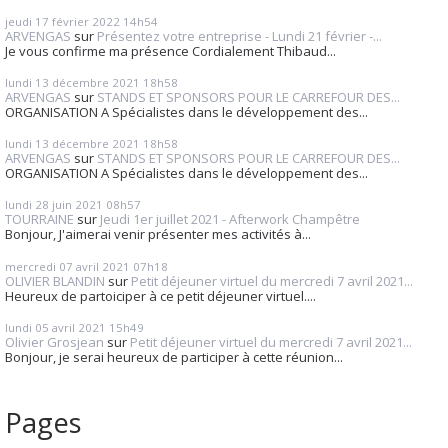
jeudi 17
février 2022
14h54
ARVENGAS
sur
Présentez votre entreprise - Lundi 21 février -...
Je vous confirme ma présence Cordialement Thibaud...
lundi 13
décembre 2021
18h58
ARVENGAS
sur
STANDS ET SPONSORS POUR LE CARREFOUR DES...
ORGANISATION A Spécialistes dans le développement des...
lundi 13
décembre 2021
18h58
ARVENGAS
sur
STANDS ET SPONSORS POUR LE CARREFOUR DES...
ORGANISATION A Spécialistes dans le développement des...
lundi 28
juin 2021
08h57
TOURRAINE
sur
Jeudi 1er juillet 2021 - Afterwork Champêtre
Bonjour, J'aimerai venir présenter mes activités à...
mercredi 07
avril 2021
07h18
OLIVIER BLANDIN
sur
Petit déjeuner virtuel du mercredi 7 avril 2021...
Heureux de partoiciper à ce petit déjeuner virtuel....
lundi 05
avril 2021
15h49
Olivier Grosjean
sur
Petit déjeuner virtuel du mercredi 7 avril 2021...
Bonjour, je serai heureux de participer à cette réunion...
Pages