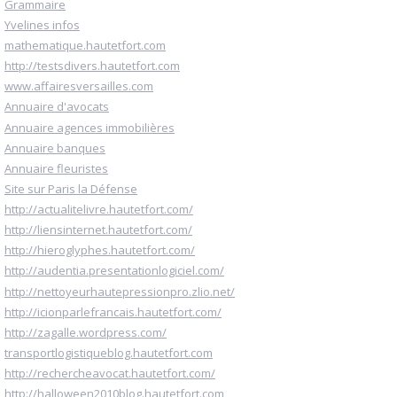
Grammaire
Yvelines infos
mathematique.hautetfort.com
http://testsdivers.hautetfort.com
www.affairesversailles.com
Annuaire d'avocats
Annuaire agences immobilières
Annuaire banques
Annuaire fleuristes
Site sur Paris la Défense
http://actualitelivre.hautetfort.com/
http://liensinternet.hautetfort.com/
http://hieroglyphes.hautetfort.com/
http://audentia.presentationlogiciel.com/
http://nettoyeurhautepressionpro.zlio.net/
http://icionparlefrancais.hautetfort.com/
http://zagalle.wordpress.com/
transportlogistiqueblog.hautetfort.com
http://rechercheavocat.hautetfort.com/
http://halloween2010blog.hautetfort.com