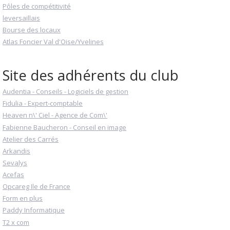
Pôles de compétitivité
leversaillais
Bourse des locaux
Atlas Foncier Val d'Oise/Yvelines
Site des adhérents du club
Audentia - Conseils - Logiciels de gestion
Fidulia - Expert-comptable
Heaven n\' Ciel - Agence de Com\'
Fabienne Baucheron - Conseil en image
Atelier des Carrés
Arkandis
Sevalys
Acefas
Opcareg Ile de France
Form en plus
Paddy Informatique
T2 x com