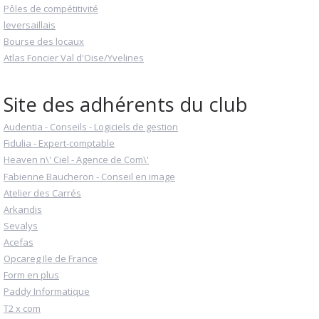
Pôles de compétitivité
leversaillais
Bourse des locaux
Atlas Foncier Val d'Oise/Yvelines
Site des adhérents du club
Audentia - Conseils - Logiciels de gestion
Fidulia - Expert-comptable
Heaven n\' Ciel - Agence de Com\'
Fabienne Baucheron - Conseil en image
Atelier des Carrés
Arkandis
Sevalys
Acefas
Opcareg Ile de France
Form en plus
Paddy Informatique
T2 x com