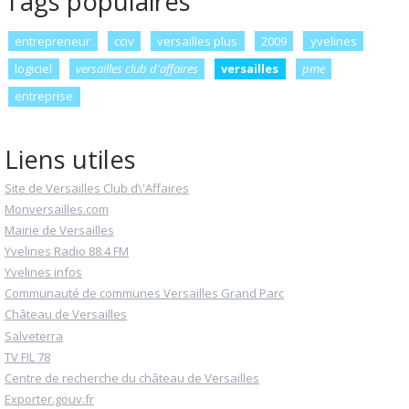
Tags populaires
entrepreneur
cciv
versailles plus
2009
yvelines
logiciel
versailles club d'affaires
versailles
pme
entreprise
Liens utiles
Site de Versailles Club d\'Affaires
Monversailles.com
Mairie de Versailles
Yvelines Radio 88.4 FM
Yvelines infos
Communauté de communes Versailles Grand Parc
Château de Versailles
Salveterra
TV FIL 78
Centre de recherche du château de Versailles
Exporter.gouv.fr