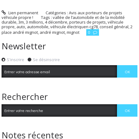
Lien permanent
Catégories :
Avis aux porteurs de projets
véhicule propre !
Tags :
vallée de l’automobile et de la mobilité
durable
,
3m
,
3 millions
,
4 décembre
,
porteurs de projets
,
véhicule
propre
,
auto
,
automobile
,
véhicule électriquen cg78
,
conseil général
,
2
place andré mignot
,
andré mignot
,
mignot
0
Newsletter
S'inscrire
Se désinscrire
Rechercher
Notes récentes