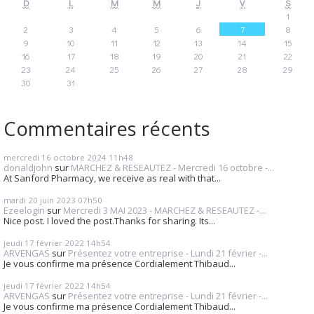
D
L
M
M
J
V
S
1
2
3
4
5
6
7
8
9
10
11
12
13
14
15
16
17
18
19
20
21
22
23
24
25
26
27
28
29
30
31
Commentaires récents
mercredi 16
octobre 2024
11h48
donaldjohn
sur
MARCHEZ & RESEAUTEZ - Mercredi 16 octobre -...
At Sanford Pharmacy, we receive as real with that...
mardi 20
juin 2023
07h50
Ezeelogin
sur
Mercredi 3 MAI 2023 - MARCHEZ & RESEAUTEZ -...
Nice post. I loved the post.Thanks for sharing. Its...
jeudi 17
février 2022
14h54
ARVENGAS
sur
Présentez votre entreprise - Lundi 21 février -...
Je vous confirme ma présence Cordialement Thibaud...
jeudi 17
février 2022
14h54
ARVENGAS
sur
Présentez votre entreprise - Lundi 21 février -...
Je vous confirme ma présence Cordialement Thibaud...