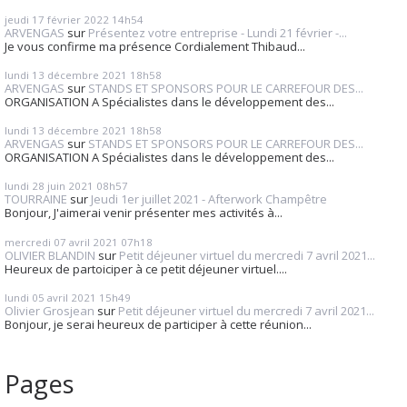
jeudi 17
février 2022
14h54
ARVENGAS
sur
Présentez votre entreprise - Lundi 21 février -...
Je vous confirme ma présence Cordialement Thibaud...
lundi 13
décembre 2021
18h58
ARVENGAS
sur
STANDS ET SPONSORS POUR LE CARREFOUR DES...
ORGANISATION A Spécialistes dans le développement des...
lundi 13
décembre 2021
18h58
ARVENGAS
sur
STANDS ET SPONSORS POUR LE CARREFOUR DES...
ORGANISATION A Spécialistes dans le développement des...
lundi 28
juin 2021
08h57
TOURRAINE
sur
Jeudi 1er juillet 2021 - Afterwork Champêtre
Bonjour, J'aimerai venir présenter mes activités à...
mercredi 07
avril 2021
07h18
OLIVIER BLANDIN
sur
Petit déjeuner virtuel du mercredi 7 avril 2021...
Heureux de partoiciper à ce petit déjeuner virtuel....
lundi 05
avril 2021
15h49
Olivier Grosjean
sur
Petit déjeuner virtuel du mercredi 7 avril 2021...
Bonjour, je serai heureux de participer à cette réunion...
Pages