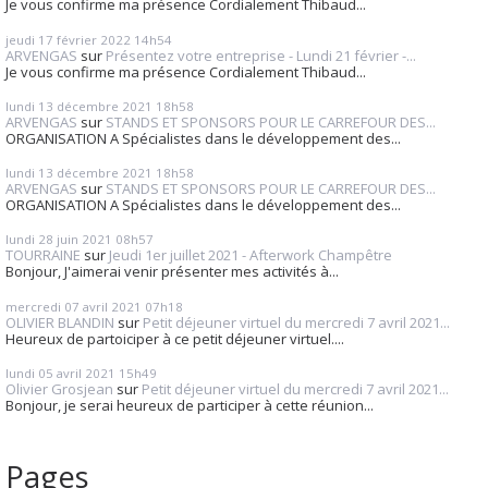
Je vous confirme ma présence Cordialement Thibaud...
jeudi 17
février 2022
14h54
ARVENGAS
sur
Présentez votre entreprise - Lundi 21 février -...
Je vous confirme ma présence Cordialement Thibaud...
lundi 13
décembre 2021
18h58
ARVENGAS
sur
STANDS ET SPONSORS POUR LE CARREFOUR DES...
ORGANISATION A Spécialistes dans le développement des...
lundi 13
décembre 2021
18h58
ARVENGAS
sur
STANDS ET SPONSORS POUR LE CARREFOUR DES...
ORGANISATION A Spécialistes dans le développement des...
lundi 28
juin 2021
08h57
TOURRAINE
sur
Jeudi 1er juillet 2021 - Afterwork Champêtre
Bonjour, J'aimerai venir présenter mes activités à...
mercredi 07
avril 2021
07h18
OLIVIER BLANDIN
sur
Petit déjeuner virtuel du mercredi 7 avril 2021...
Heureux de partoiciper à ce petit déjeuner virtuel....
lundi 05
avril 2021
15h49
Olivier Grosjean
sur
Petit déjeuner virtuel du mercredi 7 avril 2021...
Bonjour, je serai heureux de participer à cette réunion...
Pages