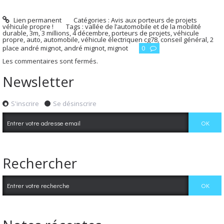
Lien permanent
Catégories :
Avis aux porteurs de projets
véhicule propre !
Tags :
vallée de l’automobile et de la mobilité
durable
,
3m
,
3 millions
,
4 décembre
,
porteurs de projets
,
véhicule
propre
,
auto
,
automobile
,
véhicule électriquen cg78
,
conseil général
,
2
place andré mignot
,
andré mignot
,
mignot
0
Les commentaires sont fermés.
Newsletter
S'inscrire
Se désinscrire
Rechercher