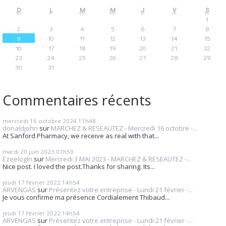
D
L
M
M
J
V
S
1
2
3
4
5
6
7
8
9
10
11
12
13
14
15
16
17
18
19
20
21
22
23
24
25
26
27
28
29
30
31
Commentaires récents
mercredi 16
octobre 2024
11h48
donaldjohn
sur
MARCHEZ & RESEAUTEZ - Mercredi 16 octobre -...
At Sanford Pharmacy, we receive as real with that...
mardi 20
juin 2023
07h50
Ezeelogin
sur
Mercredi 3 MAI 2023 - MARCHEZ & RESEAUTEZ -...
Nice post. I loved the post.Thanks for sharing. Its...
jeudi 17
février 2022
14h54
ARVENGAS
sur
Présentez votre entreprise - Lundi 21 février -...
Je vous confirme ma présence Cordialement Thibaud...
jeudi 17
février 2022
14h54
ARVENGAS
sur
Présentez votre entreprise - Lundi 21 février -...