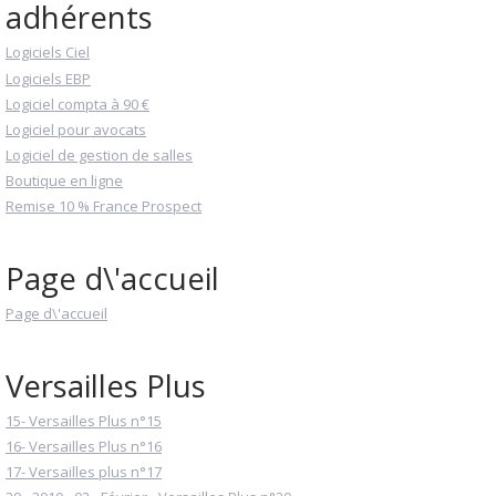
adhérents
Logiciels Ciel
Logiciels EBP
Logiciel compta à 90 €
Logiciel pour avocats
Logiciel de gestion de salles
Boutique en ligne
Remise 10 % France Prospect
Page d\'accueil
Page d\'accueil
Versailles Plus
15- Versailles Plus n°15
16- Versailles Plus n°16
17- Versailles plus n°17