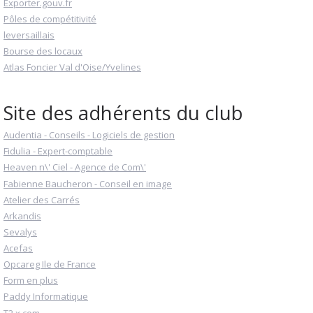
Exporter.gouv.fr
Pôles de compétitivité
leversaillais
Bourse des locaux
Atlas Foncier Val d'Oise/Yvelines
Site des adhérents du club
Audentia - Conseils - Logiciels de gestion
Fidulia - Expert-comptable
Heaven n\' Ciel - Agence de Com\'
Fabienne Baucheron - Conseil en image
Atelier des Carrés
Arkandis
Sevalys
Acefas
Opcareg Ile de France
Form en plus
Paddy Informatique
T2 x com