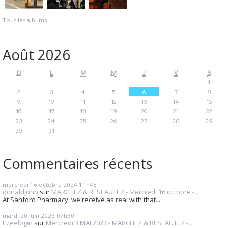
Tous les albums
Août 2026
D
L
M
M
J
V
S
1
2
3
4
5
6
7
8
9
10
11
12
13
14
15
16
17
18
19
20
21
22
23
24
25
26
27
28
29
30
31
Commentaires récents
mercredi 16
octobre 2024
11h48
donaldjohn
sur
MARCHEZ & RESEAUTEZ - Mercredi 16 octobre -...
At Sanford Pharmacy, we receive as real with that...
mardi 20
juin 2023
07h50
Ezeelogin
sur
Mercredi 3 MAI 2023 - MARCHEZ & RESEAUTEZ -...