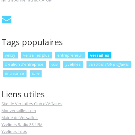
Tags populaires
vélizy
versailles plus
entrepreneur
versailles
création d'entreprise
cciv
yvelines
versailles club d'affaires
entreprise
pme
Liens utiles
Site de Versailles Club d\'Affaires
Monversailles.com
Mairie de Versailles
Yvelines Radio 88.4 FM
Yvelines infos