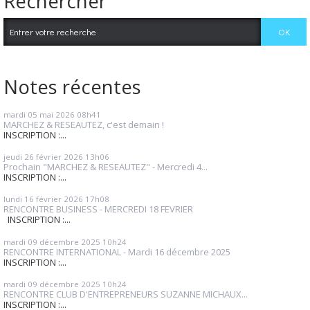
Rechercher
Notes récentes
mardi 05
mai 2026
08h41
MARCHEZ & RESEAUTEZ, c'est demain !
INSCRIPTION :...
jeudi 26
février 2026
13h06
Prochain "MARCHEZ & RESEAUTEZ" - Mercredi 4...
INSCRIPTION :...
lundi 16
février 2026
17h08
RENCONTRE BUSINESS - MERCREDI 18 FEVRIER
INSCRIPTION :...
mardi 09
décembre 2025
10h24
RENCONTRE INTERNATIONAL - Mardi 16 décembre 2025
INSCRIPTION :...
mardi 09
décembre 2025
10h24
RENCONTRE CLUB D'ENTREPRENEURS SUZANNE MICHAUX...
INSCRIPTION :...