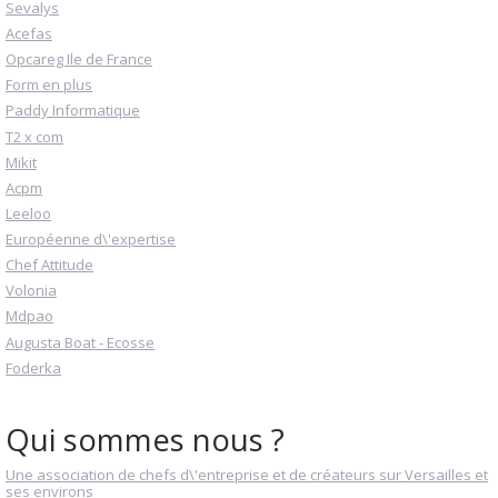
Sevalys
Acefas
Opcareg Ile de France
Form en plus
Paddy Informatique
T2 x com
Mikit
Acpm
Leeloo
Européenne d\'expertise
Chef Attitude
Volonia
Mdpao
Augusta Boat - Ecosse
Foderka
Qui sommes nous ?
Une association de chefs d\'entreprise et de créateurs sur Versailles et
ses environs