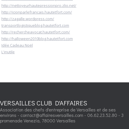
http://nettoyeurhautepressionpro.zlio.net/
http://icionparlefrancais.hautetfort.com/
http://zagalle.wordpress.com/
transportlogistiqueblog.hautetfort.com
http://rechercheavocat.hautetfort.com/
http://halloween2010blog.hautetfort.com
Idée Cadeau Noël
L'inutile
VERSAILLES CLUB D'AFFAIRES
Association des chefs d'entreprise de Versailles et de ses
environs - contact@affairesversailles.com - 06.62.23.52.80 - 3
promenade Venezia, 78000 Versailles