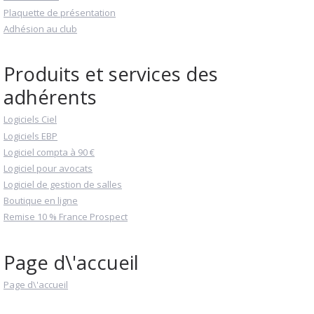
Plaquette de présentation
Adhésion au club
Produits et services des
adhérents
Logiciels Ciel
Logiciels EBP
Logiciel compta à 90 €
Logiciel pour avocats
Logiciel de gestion de salles
Boutique en ligne
Remise 10 % France Prospect
Page d\'accueil
Page d\'accueil