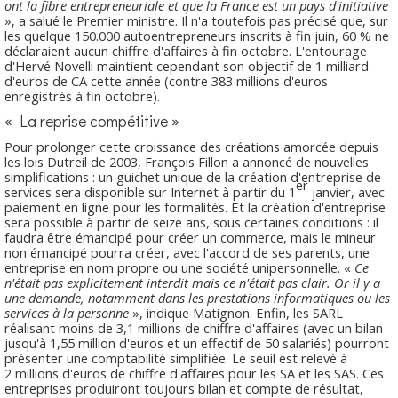
ont la fibre entrepreneuriale et que la France est un pays d'initiative
», a salué le Premier ministre. Il n'a toutefois pas précisé que, sur
les quelque 150.000 autoentrepreneurs inscrits à fin juin, 60 % ne
déclaraient aucun chiffre d'affaires à fin octobre. L'entourage
d'Hervé Novelli maintient cependant son objectif de 1 milliard
d'euros de CA cette année (contre 383 millions d'euros
enregistrés à fin octobre).
« La reprise compétitive »
Pour prolonger cette croissance des créations amorcée depuis
les lois Dutreil de 2003, François Fillon a annoncé de nouvelles
simplifications : un guichet unique de la création d'entreprise de
er
services sera disponible sur Internet à partir du 1
janvier, avec
paiement en ligne pour les formalités. Et la création d'entreprise
sera possible à partir de seize ans, sous certaines conditions : il
faudra être émancipé pour créer un commerce, mais le mineur
non émancipé pourra créer, avec l'accord de ses parents, une
entreprise en nom propre ou une société unipersonnelle. «
Ce
n'était pas explicitement interdit mais ce n'était pas clair. Or il y a
une demande, notamment dans les prestations informatiques ou les
services à la personne
», indique Matignon. Enfin, les SARL
réalisant moins de 3,1 millions de chiffre d'affaires (avec un bilan
jusqu'à 1,55 million d'euros et un effectif de 50 salariés) pourront
présenter une comptabilité simplifiée. Le seuil est relevé à
2 millions d'euros de chiffre d'affaires pour les SA et les SAS. Ces
entreprises produiront toujours bilan et compte de résultat,