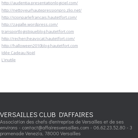
http://audentia.presentationlogiciel.com/
http://nettoyeurhautepressionpro.zlio.net/
http://icionparlefrancais.hautetfort.com/
http://zagalle.wordpress.com/
transportlogistiqueblog.hautetfort.com
http://rechercheavocat.hautetfort.com/
http://halloween2010blog.hautetfort.com
Idée Cadeau Noël
L'inutile
VERSAILLES CLUB D'AFFAIRES
Association des chefs d'entreprise de Versailles et de ses
environs - contact@affairesversailles.com - 06.62.23.52.80 - 3
promenade Venezia, 78000 Versailles