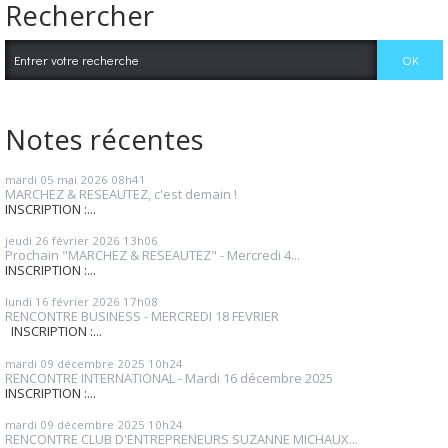
Rechercher
Notes récentes
mardi 05
mai 2026
08h41
MARCHEZ & RESEAUTEZ, c'est demain !
INSCRIPTION :...
jeudi 26
février 2026
13h06
Prochain "MARCHEZ & RESEAUTEZ" - Mercredi 4...
INSCRIPTION :...
lundi 16
février 2026
17h08
RENCONTRE BUSINESS - MERCREDI 18 FEVRIER
INSCRIPTION :...
mardi 09
décembre 2025
10h24
RENCONTRE INTERNATIONAL - Mardi 16 décembre 2025
INSCRIPTION :...
mardi 09
décembre 2025
10h24
RENCONTRE CLUB D'ENTREPRENEURS SUZANNE MICHAUX...