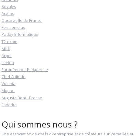
Sevalys
Acefas
Opcareg Ile de France
Form en plus
Paddy Informatique
T2 x com
Mikit
Acpm
Leeloo
Européenne d\'expertise
Chef Attitude
Volonia
Mdpao
Augusta Boat - Ecosse
Foderka
Qui sommes nous ?
Une association de chefs d\'entreprise et de créateurs sur Versailles et