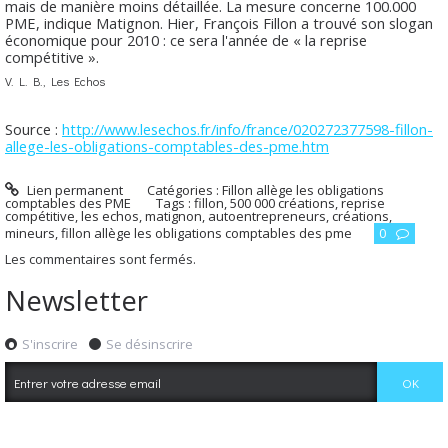
mais de manière moins détaillée. La mesure concerne 100.000
PME, indique Matignon. Hier, François Fillon a trouvé son slogan
économique pour 2010 : ce sera l'année de « la reprise
compétitive ».
V. L. B., Les Echos
Source :
http://www.lesechos.fr/info/france/020272377598-fillon-
allege-les-obligations-comptables-des-pme.htm
Lien permanent
Catégories :
Fillon allège les obligations
comptables des PME
Tags :
fillon
,
500 000 créations
,
reprise
compétitive
,
les echos
,
matignon
,
autoentrepreneurs
,
créations
,
mineurs
,
fillon allège les obligations comptables des pme
0
Les commentaires sont fermés.
Newsletter
S'inscrire
Se désinscrire