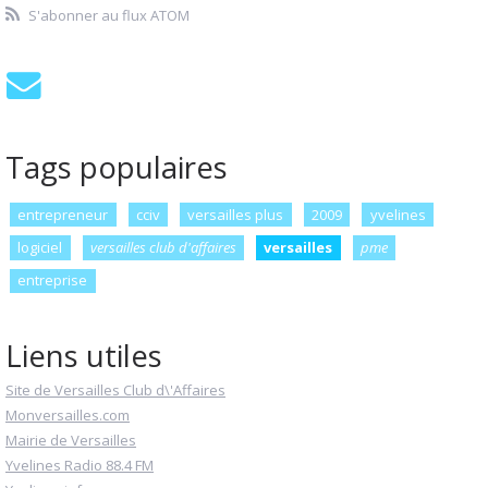
S'abonner au flux ATOM
Tags populaires
entrepreneur
cciv
versailles plus
2009
yvelines
logiciel
versailles club d'affaires
versailles
pme
entreprise
Liens utiles
Site de Versailles Club d\'Affaires
Monversailles.com
Mairie de Versailles
Yvelines Radio 88.4 FM