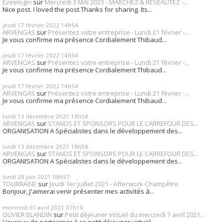
Ezeelogin
sur
Mercredi 3 MAI 2023 - MARCHEZ & RESEAUTEZ -...
Nice post. I loved the post.Thanks for sharing. Its...
jeudi 17
février 2022
14h54
ARVENGAS
sur
Présentez votre entreprise - Lundi 21 février -...
Je vous confirme ma présence Cordialement Thibaud...
jeudi 17
février 2022
14h54
ARVENGAS
sur
Présentez votre entreprise - Lundi 21 février -...
Je vous confirme ma présence Cordialement Thibaud...
jeudi 17
février 2022
14h54
ARVENGAS
sur
Présentez votre entreprise - Lundi 21 février -...
Je vous confirme ma présence Cordialement Thibaud...
lundi 13
décembre 2021
18h58
ARVENGAS
sur
STANDS ET SPONSORS POUR LE CARREFOUR DES...
ORGANISATION A Spécialistes dans le développement des...
lundi 13
décembre 2021
18h58
ARVENGAS
sur
STANDS ET SPONSORS POUR LE CARREFOUR DES...
ORGANISATION A Spécialistes dans le développement des...
lundi 28
juin 2021
08h57
TOURRAINE
sur
Jeudi 1er juillet 2021 - Afterwork Champêtre
Bonjour, J'aimerai venir présenter mes activités à...
mercredi 07
avril 2021
07h18
OLIVIER BLANDIN
sur
Petit déjeuner virtuel du mercredi 7 avril 2021...
Heureux de partoiciper à ce petit déjeuner virtuel....