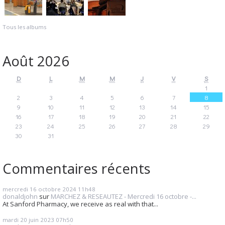
Tous les albums
Août 2026
D
L
M
M
J
V
S
1
2
3
4
5
6
7
8
9
10
11
12
13
14
15
16
17
18
19
20
21
22
23
24
25
26
27
28
29
30
31
Commentaires récents
mercredi 16
octobre 2024
11h48
donaldjohn
sur
MARCHEZ & RESEAUTEZ - Mercredi 16 octobre -...
At Sanford Pharmacy, we receive as real with that...
mardi 20
juin 2023
07h50