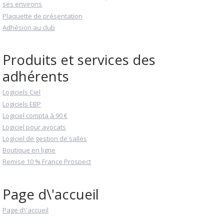
ses environs
Plaquette de présentation
Adhésion au club
Produits et services des
adhérents
Logiciels Ciel
Logiciels EBP
Logiciel compta à 90 €
Logiciel pour avocats
Logiciel de gestion de salles
Boutique en ligne
Remise 10 % France Prospect
Page d\'accueil
Page d\'accueil