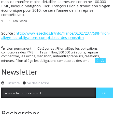
mais de manière moins détaillée. La mesure concerne 100.000
PME, indique Matignon. Hier, François Fillon a trouvé son slogan
économique pour 2010 : ce sera l'année de « la reprise
compétitive ».
V. L. B., Les Echos
Source :
http://www.lesechos.fr/info/france/020272377598-fillon-
allege-les-obligations-comptables-des-pme.htm
Lien permanent
Catégories :
Fillon allège les obligations
comptables des PME
Tags :
fillon
,
500 000 créations
,
reprise
compétitive
,
les echos
,
matignon
,
autoentrepreneurs
,
créations
,
mineurs
,
fillon allège les obligations comptables des pme
0
Newsletter
S'inscrire
Se désinscrire
Rechercher