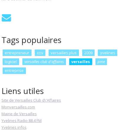
Tags populaires
entrepreneur
cciv
versailles plus
2009
yvelines
logiciel
versailles club d'affaires
versailles
pme
entreprise
Liens utiles
Site de Versailles Club d\'Affaires
Monversailles.com
Mairie de Versailles
Yvelines Radio 88.4 FM
Yvelines infos