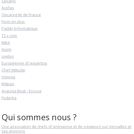
Sevalys
Acefas
Opcareg Ile de France
Form en plus
Paddy Informatique
T2 x com
Mikit
Acpm
Leeloo
Européenne d\'expertise
Chef Attitude
Volonia
Mdpao
Augusta Boat - Ecosse
Foderka
Qui sommes nous ?
Une association de chefs d\'entreprise et de créateurs sur Versailles et
ses environs