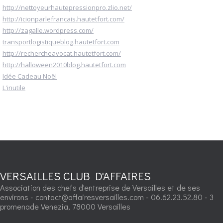
http://nettoyeurhautepressionpro.zlio.net/
http://icionparlefrancais.hautetfort.com/
http://zagalle.wordpress.com/
transportlogistiqueblog.hautetfort.com
http://rechercheavocat.hautetfort.com/
http://halloween2010blog.hautetfort.com
Idée Cadeau Noël
L'inutile
VERSAILLES CLUB D'AFFAIRES
Association des chefs d'entreprise de Versailles et de ses
environs - contact@affairesversailles.com - 06.62.23.52.80 - 3
promenade Venezia, 78000 Versailles