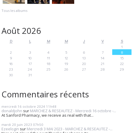
Tous les albums
Août 2026
D
L
M
M
J
V
S
1
2
3
4
5
6
7
8
9
10
11
12
13
14
15
16
17
18
19
20
21
22
23
24
25
26
27
28
29
30
31
Commentaires récents
mercredi 16
octobre 2024
11h48
donaldjohn
sur
MARCHEZ & RESEAUTEZ - Mercredi 16 octobre -...
At Sanford Pharmacy, we receive as real with that...
mardi 20
juin 2023
07h50
Ezeelogin
sur
Mercredi 3 MAI 2023 - MARCHEZ & RESEAUTEZ -...