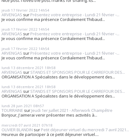
Nice post. I loved the post.Thanks for sharing. Its...
jeudi 17
février 2022
14h54
ARVENGAS
sur
Présentez votre entreprise - Lundi 21 février -...
Je vous confirme ma présence Cordialement Thibaud...
jeudi 17
février 2022
14h54
ARVENGAS
sur
Présentez votre entreprise - Lundi 21 février -...
Je vous confirme ma présence Cordialement Thibaud...
jeudi 17
février 2022
14h54
ARVENGAS
sur
Présentez votre entreprise - Lundi 21 février -...
Je vous confirme ma présence Cordialement Thibaud...
lundi 13
décembre 2021
18h58
ARVENGAS
sur
STANDS ET SPONSORS POUR LE CARREFOUR DES...
ORGANISATION A Spécialistes dans le développement des...
lundi 13
décembre 2021
18h58
ARVENGAS
sur
STANDS ET SPONSORS POUR LE CARREFOUR DES...
ORGANISATION A Spécialistes dans le développement des...
lundi 28
juin 2021
08h57
TOURRAINE
sur
Jeudi 1er juillet 2021 - Afterwork Champêtre
Bonjour, J'aimerai venir présenter mes activités à...
mercredi 07
avril 2021
07h18
OLIVIER BLANDIN
sur
Petit déjeuner virtuel du mercredi 7 avril 2021...
Heureux de partoiciper à ce petit déjeuner virtuel....