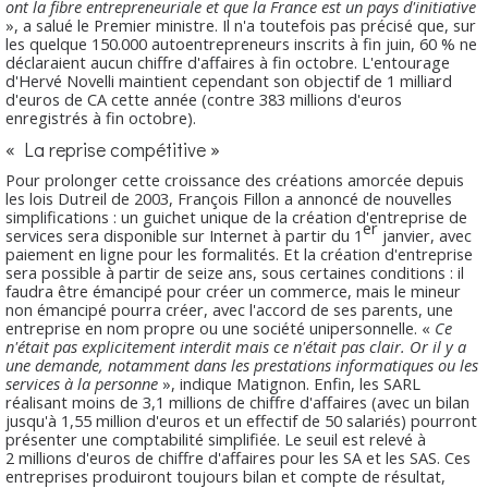
ont la fibre entrepreneuriale et que la France est un pays d'initiative
», a salué le Premier ministre. Il n'a toutefois pas précisé que, sur
les quelque 150.000 autoentrepreneurs inscrits à fin juin, 60 % ne
déclaraient aucun chiffre d'affaires à fin octobre. L'entourage
d'Hervé Novelli maintient cependant son objectif de 1 milliard
d'euros de CA cette année (contre 383 millions d'euros
enregistrés à fin octobre).
« La reprise compétitive »
Pour prolonger cette croissance des créations amorcée depuis
les lois Dutreil de 2003, François Fillon a annoncé de nouvelles
simplifications : un guichet unique de la création d'entreprise de
er
services sera disponible sur Internet à partir du 1
janvier, avec
paiement en ligne pour les formalités. Et la création d'entreprise
sera possible à partir de seize ans, sous certaines conditions : il
faudra être émancipé pour créer un commerce, mais le mineur
non émancipé pourra créer, avec l'accord de ses parents, une
entreprise en nom propre ou une société unipersonnelle. «
Ce
n'était pas explicitement interdit mais ce n'était pas clair. Or il y a
une demande, notamment dans les prestations informatiques ou les
services à la personne
», indique Matignon. Enfin, les SARL
réalisant moins de 3,1 millions de chiffre d'affaires (avec un bilan
jusqu'à 1,55 million d'euros et un effectif de 50 salariés) pourront
présenter une comptabilité simplifiée. Le seuil est relevé à
2 millions d'euros de chiffre d'affaires pour les SA et les SAS. Ces
entreprises produiront toujours bilan et compte de résultat,