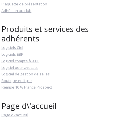
Plaquette de présentation
Adhésion au club
Produits et services des
adhérents
Logiciels Ciel
Logiciels EBP
Logiciel compta à 90 €
Logiciel pour avocats
Logiciel de gestion de salles
Boutique en ligne
Remise 10 % France Prospect
Page d\'accueil
Page d\'accueil