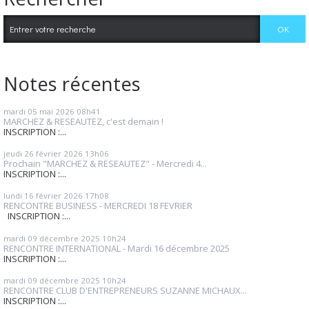
Notes récentes
mardi 05
mai 2026
08h41
MARCHEZ & RESEAUTEZ, c'est demain !
INSCRIPTION :...
jeudi 26
février 2026
13h06
Prochain "MARCHEZ & RESEAUTEZ" - Mercredi 4...
INSCRIPTION :...
lundi 16
février 2026
17h08
RENCONTRE BUSINESS - MERCREDI 18 FEVRIER
INSCRIPTION :...
mardi 09
décembre 2025
10h24
RENCONTRE INTERNATIONAL - Mardi 16 décembre 2025
INSCRIPTION :...
mardi 09
décembre 2025
10h24
RENCONTRE CLUB D'ENTREPRENEURS SUZANNE MICHAUX...
INSCRIPTION :...