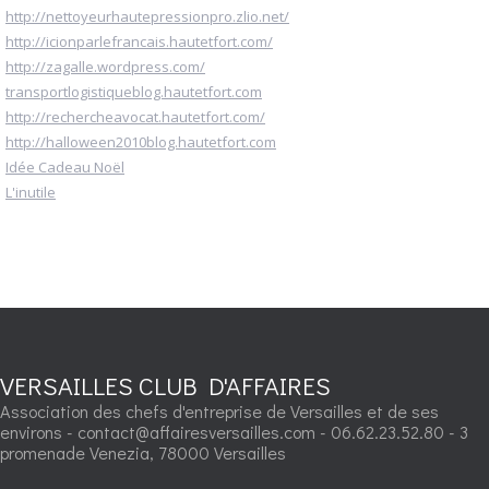
http://nettoyeurhautepressionpro.zlio.net/
http://icionparlefrancais.hautetfort.com/
http://zagalle.wordpress.com/
transportlogistiqueblog.hautetfort.com
http://rechercheavocat.hautetfort.com/
http://halloween2010blog.hautetfort.com
Idée Cadeau Noël
L'inutile
VERSAILLES CLUB D'AFFAIRES
Association des chefs d'entreprise de Versailles et de ses
environs - contact@affairesversailles.com - 06.62.23.52.80 - 3
promenade Venezia, 78000 Versailles