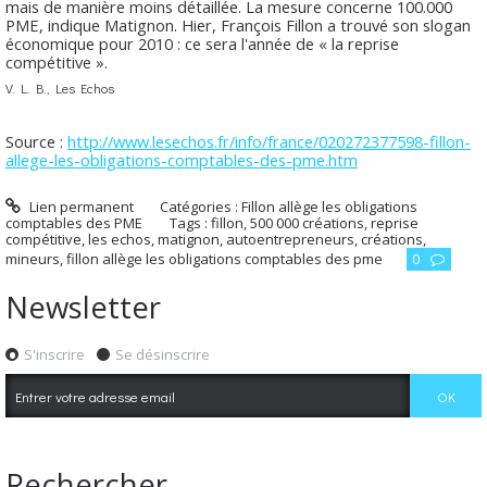
mais de manière moins détaillée. La mesure concerne 100.000
PME, indique Matignon. Hier, François Fillon a trouvé son slogan
économique pour 2010 : ce sera l'année de « la reprise
compétitive ».
V. L. B., Les Echos
Source :
http://www.lesechos.fr/info/france/020272377598-fillon-
allege-les-obligations-comptables-des-pme.htm
Lien permanent
Catégories :
Fillon allège les obligations
comptables des PME
Tags :
fillon
,
500 000 créations
,
reprise
compétitive
,
les echos
,
matignon
,
autoentrepreneurs
,
créations
,
mineurs
,
fillon allège les obligations comptables des pme
0
Newsletter
S'inscrire
Se désinscrire
Rechercher