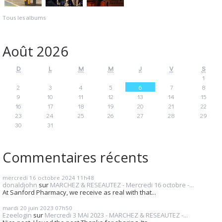
Tous les albums
Août 2026
D
L
M
M
J
V
S
1
2
3
4
5
6
7
8
9
10
11
12
13
14
15
16
17
18
19
20
21
22
23
24
25
26
27
28
29
30
31
Commentaires récents
mercredi 16
octobre 2024
11h48
donaldjohn
sur
MARCHEZ & RESEAUTEZ - Mercredi 16 octobre -...
At Sanford Pharmacy, we receive as real with that...
mardi 20
juin 2023
07h50
Ezeelogin
sur
Mercredi 3 MAI 2023 - MARCHEZ & RESEAUTEZ -...