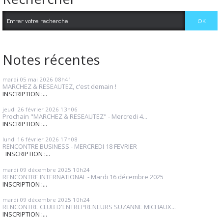
Notes récentes
mardi 05
mai 2026
08h41
MARCHEZ & RESEAUTEZ, c'est demain !
INSCRIPTION :...
jeudi 26
février 2026
13h06
Prochain "MARCHEZ & RESEAUTEZ" - Mercredi 4...
INSCRIPTION :...
lundi 16
février 2026
17h08
RENCONTRE BUSINESS - MERCREDI 18 FEVRIER
INSCRIPTION :...
mardi 09
décembre 2025
10h24
RENCONTRE INTERNATIONAL - Mardi 16 décembre 2025
INSCRIPTION :...
mardi 09
décembre 2025
10h24
RENCONTRE CLUB D'ENTREPRENEURS SUZANNE MICHAUX...
INSCRIPTION :...