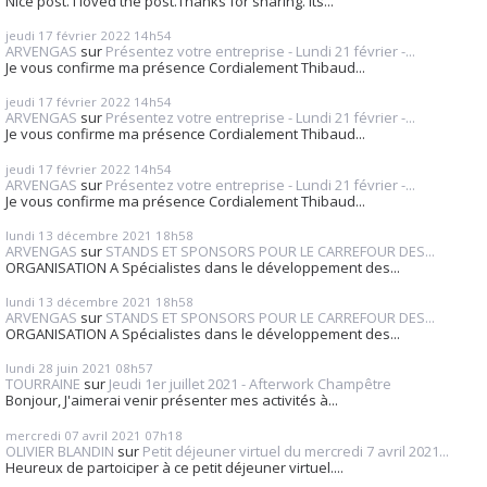
Nice post. I loved the post.Thanks for sharing. Its...
jeudi 17
février 2022
14h54
ARVENGAS
sur
Présentez votre entreprise - Lundi 21 février -...
Je vous confirme ma présence Cordialement Thibaud...
jeudi 17
février 2022
14h54
ARVENGAS
sur
Présentez votre entreprise - Lundi 21 février -...
Je vous confirme ma présence Cordialement Thibaud...
jeudi 17
février 2022
14h54
ARVENGAS
sur
Présentez votre entreprise - Lundi 21 février -...
Je vous confirme ma présence Cordialement Thibaud...
lundi 13
décembre 2021
18h58
ARVENGAS
sur
STANDS ET SPONSORS POUR LE CARREFOUR DES...
ORGANISATION A Spécialistes dans le développement des...
lundi 13
décembre 2021
18h58
ARVENGAS
sur
STANDS ET SPONSORS POUR LE CARREFOUR DES...
ORGANISATION A Spécialistes dans le développement des...
lundi 28
juin 2021
08h57
TOURRAINE
sur
Jeudi 1er juillet 2021 - Afterwork Champêtre
Bonjour, J'aimerai venir présenter mes activités à...
mercredi 07
avril 2021
07h18
OLIVIER BLANDIN
sur
Petit déjeuner virtuel du mercredi 7 avril 2021...
Heureux de partoiciper à ce petit déjeuner virtuel....