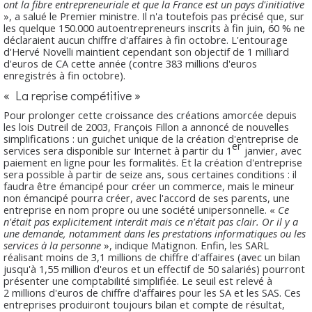
ont la fibre entrepreneuriale et que la France est un pays d'initiative
», a salué le Premier ministre. Il n'a toutefois pas précisé que, sur
les quelque 150.000 autoentrepreneurs inscrits à fin juin, 60 % ne
déclaraient aucun chiffre d'affaires à fin octobre. L'entourage
d'Hervé Novelli maintient cependant son objectif de 1 milliard
d'euros de CA cette année (contre 383 millions d'euros
enregistrés à fin octobre).
« La reprise compétitive »
Pour prolonger cette croissance des créations amorcée depuis
les lois Dutreil de 2003, François Fillon a annoncé de nouvelles
simplifications : un guichet unique de la création d'entreprise de
er
services sera disponible sur Internet à partir du 1
janvier, avec
paiement en ligne pour les formalités. Et la création d'entreprise
sera possible à partir de seize ans, sous certaines conditions : il
faudra être émancipé pour créer un commerce, mais le mineur
non émancipé pourra créer, avec l'accord de ses parents, une
entreprise en nom propre ou une société unipersonnelle. «
Ce
n'était pas explicitement interdit mais ce n'était pas clair. Or il y a
une demande, notamment dans les prestations informatiques ou les
services à la personne
», indique Matignon. Enfin, les SARL
réalisant moins de 3,1 millions de chiffre d'affaires (avec un bilan
jusqu'à 1,55 million d'euros et un effectif de 50 salariés) pourront
présenter une comptabilité simplifiée. Le seuil est relevé à
2 millions d'euros de chiffre d'affaires pour les SA et les SAS. Ces
entreprises produiront toujours bilan et compte de résultat,