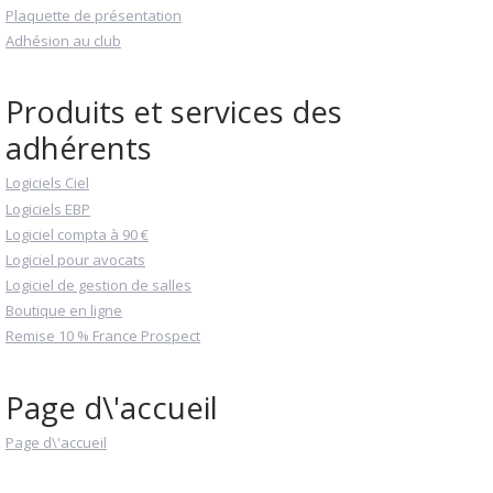
Plaquette de présentation
Adhésion au club
Produits et services des
adhérents
Logiciels Ciel
Logiciels EBP
Logiciel compta à 90 €
Logiciel pour avocats
Logiciel de gestion de salles
Boutique en ligne
Remise 10 % France Prospect
Page d\'accueil
Page d\'accueil