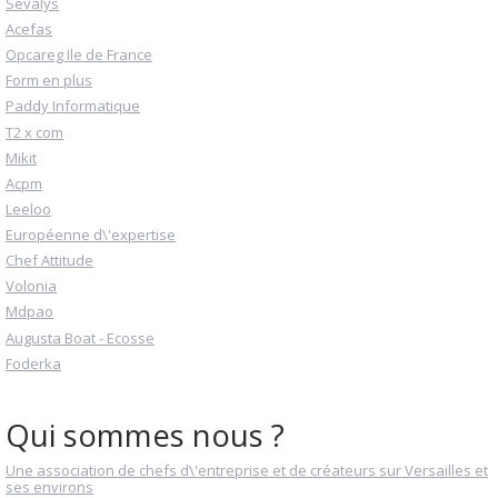
Sevalys
Acefas
Opcareg Ile de France
Form en plus
Paddy Informatique
T2 x com
Mikit
Acpm
Leeloo
Européenne d\'expertise
Chef Attitude
Volonia
Mdpao
Augusta Boat - Ecosse
Foderka
Qui sommes nous ?
Une association de chefs d\'entreprise et de créateurs sur Versailles et
ses environs