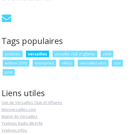
Tags populaires
yvelines
versailles
versailles club d'affaires
2009
edition 2010
entreprise
vélizy
versailles plus
cciv
pme
Liens utiles
Site de Versailles Club d\'Affaires
Monversailles.com
Mairie de Versailles
Yvelines Radio 88.4 FM
Yvelines infos