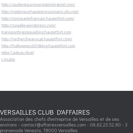
http://audentia.presentationlogiciel.com/
http://nettoyeurhautepressionpro.zlio.net/
http://icionparlefrancais.hautetfort.com/
http://zagalle.wordpress.com/
transportlogistiqueblog.hautetfort.com
http://rechercheavocat.hautetfort.com/
http://halloween2010blog.hautetfort.com
Idée Cadeau Noël
L'inutile
VERSAILLES CLUB D'AFFAIRES
Association des chefs d'entreprise de Versailles et de ses
environs - contact@affairesversailles.com - 06.62.23.52.80 - 3
promenade Venezia, 78000 Versailles