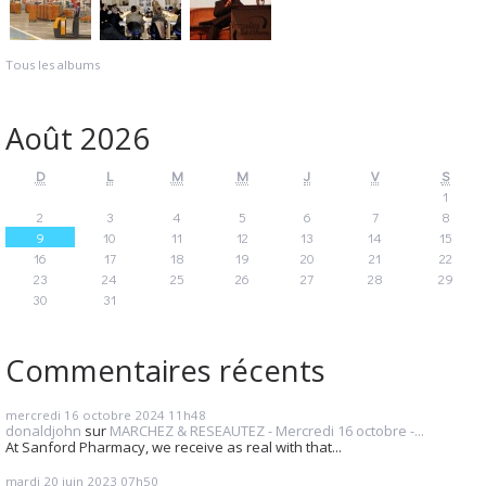
Tous les albums
Août 2026
D
L
M
M
J
V
S
1
2
3
4
5
6
7
8
9
10
11
12
13
14
15
16
17
18
19
20
21
22
23
24
25
26
27
28
29
30
31
Commentaires récents
mercredi 16
octobre 2024
11h48
donaldjohn
sur
MARCHEZ & RESEAUTEZ - Mercredi 16 octobre -...
At Sanford Pharmacy, we receive as real with that...
mardi 20
juin 2023
07h50