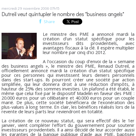
mercredi 29
novembre 2006
07h15
Dutreil veut quintupler le nombre des "business angels"
Share
Le ministre des PME a annoncé mardi la
création d'un statut spécifique pour les
investisseurs dits providentiels, avec
avantages fiscaux à la clé. Il espère multiplier
leur nombre par cinq d'ici 2012.
A l'occasion du coup d'envoi de la « semaine
des business angels », le ministre des PME, Renaud Dutreil, a
officiellement annoncé mardi la création d'un statut spécifique
pour ces personnes qui investissent leurs deniers personnels
dans des start-ups. Ils pourront créer une société par action
simplifiée, qui leur donnera droit à une réduction d'impôts, à
hauteur de 25% des sommes investies. Un plafond a été établi, le
même que celui fixé par le dispositif Madelin en faveur des PME :
20.000 euros pour un célibataire et 40.000 euros pour un couple
marié. De plus, cette société bénéficiera de l'exonération des
plus-values à long terme. En clair, les bénéfices réalisés lors de la
revente de leurs parts leur reviendront en totalité.
La création de ce nouveau statut, qui sera effectif dès le 1er
janvier, vient compléter l'effort du gouvernement pour soutenir
investisseurs providentiels. Il a ainsi décidé de leur accorder aussi
les garanties de la banque publique d'aide aux PME, baptisée