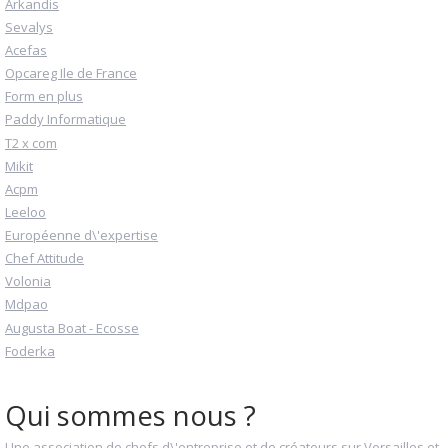
Arkandis
Sevalys
Acefas
Opcareg Ile de France
Form en plus
Paddy Informatique
T2 x com
Mikit
Acpm
Leeloo
Européenne d\'expertise
Chef Attitude
Volonia
Mdpao
Augusta Boat - Ecosse
Foderka
Qui sommes nous ?
Une association de chefs d\'entreprise et de créateurs sur Versailles et