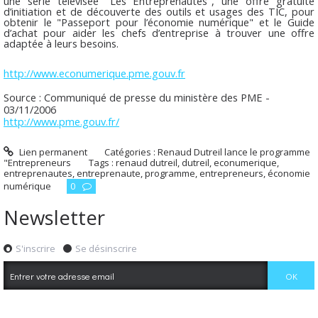
une série télévisée "Les Entreprenautes", une offre gratuite
d’initiation et de découverte des outils et usages des TIC, pour
obtenir le "Passeport pour l’économie numérique" et le Guide
d’achat pour aider les chefs d’entreprise à trouver une offre
adaptée à leurs besoins.
http://www.econumerique.pme.gouv.fr
Source : Communiqué de presse du ministère des PME -
03/11/2006
http://www.pme.gouv.fr/
Lien permanent
Catégories :
Renaud Dutreil lance le programme
"Entrepreneurs
Tags :
renaud dutreil
,
dutreil
,
econumerique
,
entreprenautes
,
entreprenaute
,
programme
,
entrepreneurs
,
économie
numérique
0
Newsletter
S'inscrire
Se désinscrire