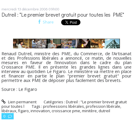
mercredi 13
décembre 2006
09h00
Dutreil : "Le premier brevet gratuit pour toutes les PME"
Share
Renaud Dutreil, ministre des PME, du Commerce, de l’Artisanat
et des Professions libérales a annoncé, ce matin, de nouvelles
mesures en faveur de l’innovation dans le cadre du plan
Croissance PME. Il en présente les grandes lignes dans une
interview au quotidien Le Figaro. Le ministère va mettre en place
et financer en partie le plan "premier brevet gratuit" pour
permettre aux PME de déposer plus facilement des brevets.
Source : Le Figaro
Lien permanent
Catégories :
Dutreil : "Le premier brevet gratuit
pour toutes l
Tags :
profeessions libérales
,
profession libérale
,
libéraux
,
figaro
,
innovation
,
croissance pme
,
minitère
,
dutreil
0