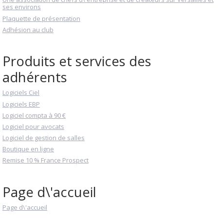
ses environs
Plaquette de présentation
Adhésion au club
Produits et services des
adhérents
Logiciels Ciel
Logiciels EBP
Logiciel compta à 90 €
Logiciel pour avocats
Logiciel de gestion de salles
Boutique en ligne
Remise 10 % France Prospect
Page d\'accueil
Page d\'accueil