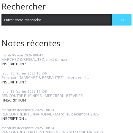
Rechercher
Notes récentes
mardi 05
mai 2026
08h41
MARCHEZ & RESEAUTEZ, c'est demain !
INSCRIPTION :...
jeudi 26
février 2026
13h06
Prochain "MARCHEZ & RESEAUTEZ" - Mercredi 4...
INSCRIPTION :...
lundi 16
février 2026
17h08
RENCONTRE BUSINESS - MERCREDI 18 FEVRIER
INSCRIPTION :...
mardi 09
décembre 2025
10h24
RENCONTRE INTERNATIONAL - Mardi 16 décembre 2025
INSCRIPTION :...
mardi 09
décembre 2025
10h24
RENCONTRE CLUB D'ENTREPRENEURS SUZANNE MICHAUX...