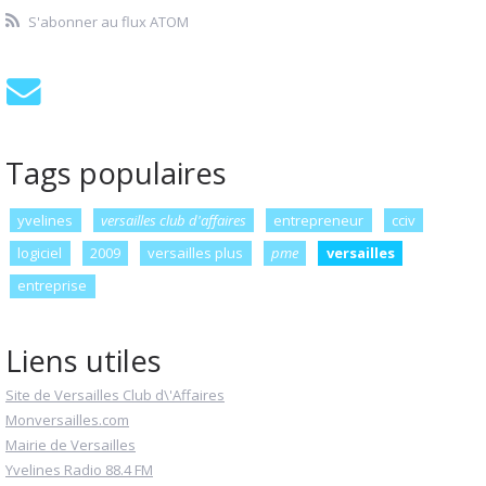
S'abonner au flux ATOM
Tags populaires
yvelines
versailles club d'affaires
entrepreneur
cciv
logiciel
2009
versailles plus
pme
versailles
entreprise
Liens utiles
Site de Versailles Club d\'Affaires
Monversailles.com
Mairie de Versailles
Yvelines Radio 88.4 FM