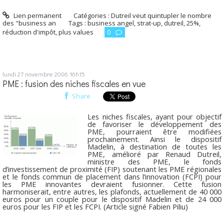
Lien permanent
Catégories :
Dutreil veut quintupler le nombre
des "business an
Tags :
business angel
,
strat-up
,
dutreil
,
25%
,
réduction d'impôt
,
plus values
0
lundi 27
novembre 2006
16h15
PME : fusion des niches fiscales en vue
Share
Les niches fiscales, ayant pour objectif
de favoriser le développement des
PME, pourraient être modifiées
prochainement. Ainsi le dispositif
Madelin, à destination de toutes les
PME, amélioré par Renaud Dutreil,
ministre des PME, le fonds
d’investissement de proximité (FIP) soutenant les PME régionales
et le fonds commun de placement dans l’innovation (FCPI) pour
les PME innovantes devraient fusionner. Cette fusion
harmoniserait, entre autres, les plafonds, actuellement de 40 000
euros pour un couple pour le dispositif Madelin et de 24 000
euros pour les FIP et les FCPI. (Article signé Fabien Piliu)