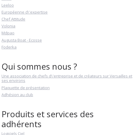
Leeloo
Européenne d\'expertise
Chef Attitude
Volonia
Mdpao
Augusta Boat - Ecosse
Foderka
Qui sommes nous ?
Une association de chefs d\'entreprise et de créateurs sur Versailles et
ses environs
Plaquette de présentation
Adhésion au club
Produits et services des
adhérents
Logiciels Ciel