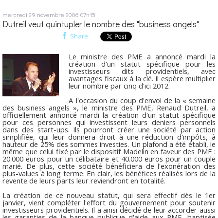
mercredi 29
novembre 2006
07h15
Dutreil veut quintupler le nombre des "business angels"
Share
Le ministre des PME a annoncé mardi la
création d'un statut spécifique pour les
investisseurs dits providentiels, avec
avantages fiscaux à la clé. Il espère multiplier
leur nombre par cinq d'ici 2012.
A l'occasion du coup d'envoi de la « semaine
des business angels », le ministre des PME, Renaud Dutreil, a
officiellement annoncé mardi la création d'un statut spécifique
pour ces personnes qui investissent leurs deniers personnels
dans des start-ups. Ils pourront créer une société par action
simplifiée, qui leur donnera droit à une réduction d'impôts, à
hauteur de 25% des sommes investies. Un plafond a été établi, le
même que celui fixé par le dispositif Madelin en faveur des PME :
20.000 euros pour un célibataire et 40.000 euros pour un couple
marié. De plus, cette société bénéficiera de l'exonération des
plus-values à long terme. En clair, les bénéfices réalisés lors de la
revente de leurs parts leur reviendront en totalité.
La création de ce nouveau statut, qui sera effectif dès le 1er
janvier, vient compléter l'effort du gouvernement pour soutenir
investisseurs providentiels. Il a ainsi décidé de leur accorder aussi
les garanties de la banque publique d'aide aux PME, baptisée