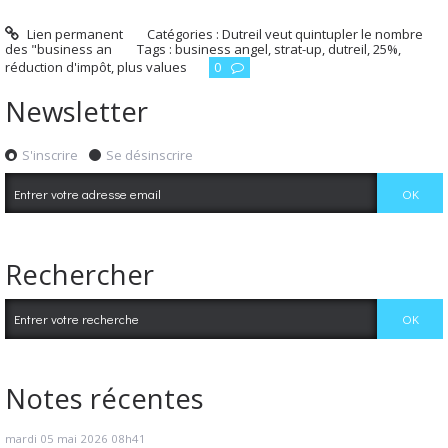
Lien permanent
Catégories :
Dutreil veut quintupler le nombre
des "business an
Tags :
business angel
,
strat-up
,
dutreil
,
25%
,
réduction d'impôt
,
plus values
0
Newsletter
S'inscrire
Se désinscrire
Rechercher
Notes récentes
mardi 05
mai 2026
08h41