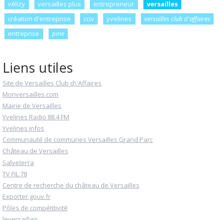
vélizy
versailles plus
entrepreneur
versailles
création d'entreprise
cciv
yvelines
versailles club d'affaires
entreprise
pme
Liens utiles
Site de Versailles Club d\'Affaires
Monversailles.com
Mairie de Versailles
Yvelines Radio 88.4 FM
Yvelines infos
Communauté de communes Versailles Grand Parc
Château de Versailles
Salveterra
TV FIL 78
Centre de recherche du château de Versailles
Exporter.gouv.fr
Pôles de compétitivité
leversaillais