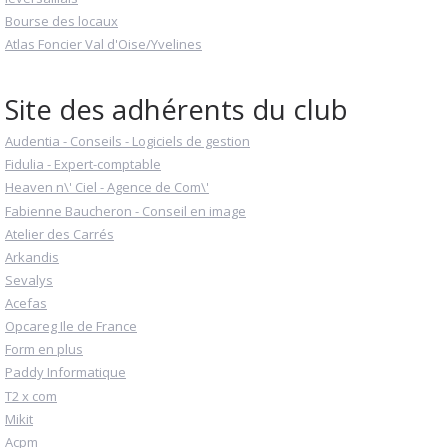
Bourse des locaux
Atlas Foncier Val d'Oise/Yvelines
Site des adhérents du club
Audentia - Conseils - Logiciels de gestion
Fidulia - Expert-comptable
Heaven n\' Ciel - Agence de Com\'
Fabienne Baucheron - Conseil en image
Atelier des Carrés
Arkandis
Sevalys
Acefas
Opcareg Ile de France
Form en plus
Paddy Informatique
T2 x com
Mikit
Acpm