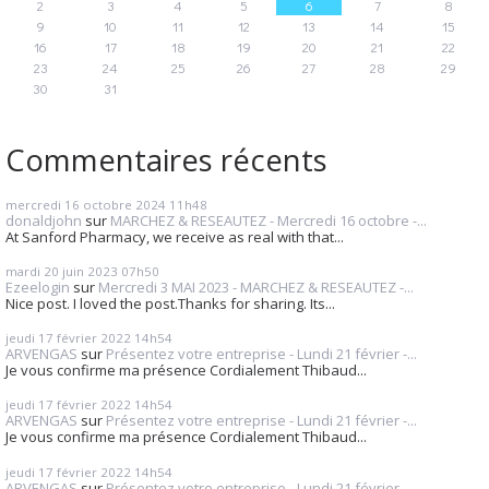
2
3
4
5
6
7
8
9
10
11
12
13
14
15
16
17
18
19
20
21
22
23
24
25
26
27
28
29
30
31
Commentaires récents
mercredi 16
octobre 2024
11h48
donaldjohn
sur
MARCHEZ & RESEAUTEZ - Mercredi 16 octobre -...
At Sanford Pharmacy, we receive as real with that...
mardi 20
juin 2023
07h50
Ezeelogin
sur
Mercredi 3 MAI 2023 - MARCHEZ & RESEAUTEZ -...
Nice post. I loved the post.Thanks for sharing. Its...
jeudi 17
février 2022
14h54
ARVENGAS
sur
Présentez votre entreprise - Lundi 21 février -...
Je vous confirme ma présence Cordialement Thibaud...
jeudi 17
février 2022
14h54
ARVENGAS
sur
Présentez votre entreprise - Lundi 21 février -...
Je vous confirme ma présence Cordialement Thibaud...
jeudi 17
février 2022
14h54
ARVENGAS
sur
Présentez votre entreprise - Lundi 21 février -...