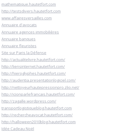
mathematique.hautetfort.com
http://testsdivers.hautetfort.com
www.affairesversailles.com
Annuaire d'avocats
Annuaire agences immobilières
Annuaire banques
Annuaire fleuristes
Site sur Paris la Défense
http://actualitelivre.hautetfort.com/
http://liensinternet.hautetfort.com/
http://hieroglyphes.hautetfort.com/
http://audentia.presentationlogiciel.com/
http://nettoyeurhautepressionpro.zlio.net/
http://icionparlefrancais.hautetfort.com/
http://zagalle.wordpress.com/
transportlogistiqueblog.hautetfort.com
http://rechercheavocat.hautetfort.com/
http://halloween2010blog.hautetfort.com
Idée Cadeau Noël