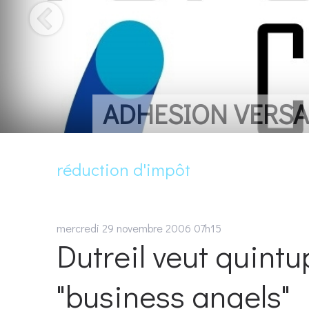
ADHESION VERSAI
réduction d'impôt
mercredi 29
novembre 2006
07h15
Dutreil veut quintu
"business angels"