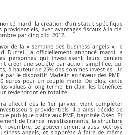
noncé mardi la création d'un statut spécifique
s providentiels, avec avantages fiscaux à la clé.
nombre par cinq d'ici 2012.
nvoi de la « semaine des business angels », le
d Dutreil, a officiellement annoncé mardi la
es personnes qui investissent leurs deniers
nt créer une société par action simplifiée, qui
ôts, à hauteur de 25% des sommes investies. Un
xé par le dispositif Madelin en faveur des PME :
00 euros pour un couple marié. De plus, cette
lus-values à long terme. En clair, les bénéfices
eur reviendront en totalité.
a effectif dès le 1er janvier, vient compléter
vestisseurs providentiels. Il a ainsi décidé de
nque publique d'aide aux PME, baptisée Oséo. Et
cement de France Investissements, la structure
ut novembre. Le gouvernement a aussi octroyé
business angels, et s'apprête à faire de même