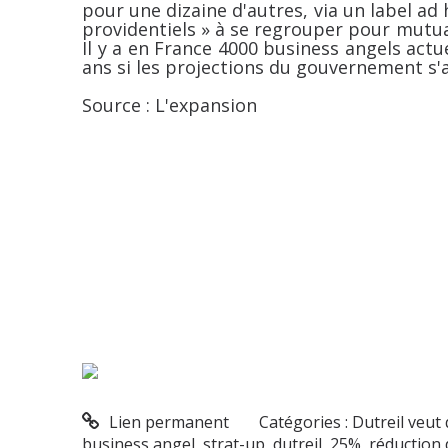
pour une dizaine d'autres, via un label ad 
providentiels » à se regrouper pour mutual
Il y a en France 4000 business angels actue
ans si les projections du gouvernement s'
Source : L'expansion
Lien permanent
Catégories :
Dutreil veut
business angel
,
strat-up
,
dutreil
,
25%
,
réduction 