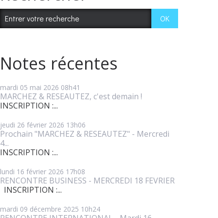
Notes récentes
mardi 05
mai 2026
08h41
MARCHEZ & RESEAUTEZ, c'est demain !
INSCRIPTION :...
jeudi 26
février 2026
13h06
Prochain "MARCHEZ & RESEAUTEZ" - Mercredi
4...
INSCRIPTION :...
lundi 16
février 2026
17h08
RENCONTRE BUSINESS - MERCREDI 18 FEVRIER
INSCRIPTION :...
mardi 09
décembre 2025
10h24
RENCONTRE INTERNATIONAL - Mardi 16