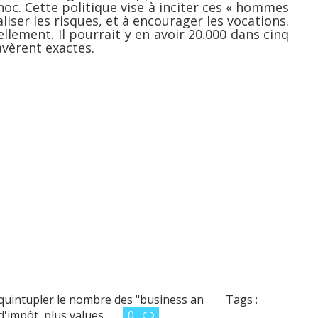
hoc. Cette politique vise à inciter ces « hommes
iser les risques, et à encourager les vocations.
llement. Il pourrait y en avoir 20.000 dans cinq
avèrent exactes.
 quintupler le nombre des "business an
Tags :
d'impôt
,
plus values
0