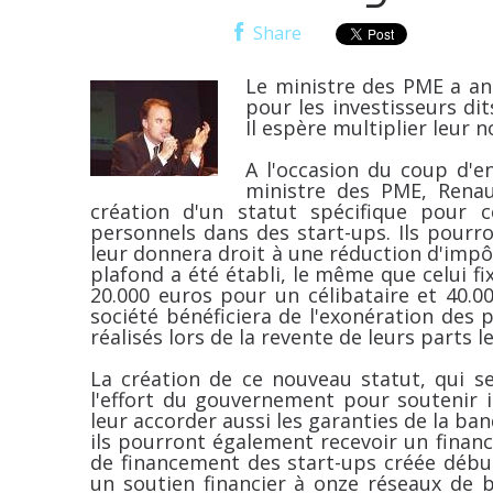
Share
Le ministre des PME a an
pour les investisseurs dit
Il espère multiplier leur 
A l'occasion du coup d'e
ministre des PME, Renau
création d'un statut spécifique pour c
personnels dans des start-ups. Ils pourro
leur donnera droit à une réduction d'imp
plafond a été établi, le même que celui fi
20.000 euros pour un célibataire et 40.0
société bénéficiera de l'exonération des p
réalisés lors de la revente de leurs parts l
La création de ce nouveau statut, qui ser
l'effort du gouvernement pour soutenir in
leur accorder aussi les garanties de la ba
ils pourront également recevoir un finan
de financement des start-ups créée déb
un soutien financier à onze réseaux de 