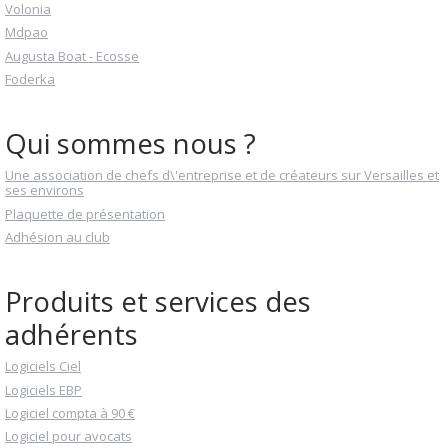
Volonia
Mdpao
Augusta Boat - Ecosse
Foderka
Qui sommes nous ?
Une association de chefs d\'entreprise et de créateurs sur Versailles et
ses environs
Plaquette de présentation
Adhésion au club
Produits et services des
adhérents
Logiciels Ciel
Logiciels EBP
Logiciel compta à 90 €
Logiciel pour avocats