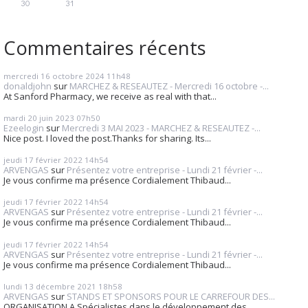
30
31
Commentaires récents
mercredi 16
octobre 2024
11h48
donaldjohn
sur
MARCHEZ & RESEAUTEZ - Mercredi 16 octobre -...
At Sanford Pharmacy, we receive as real with that...
mardi 20
juin 2023
07h50
Ezeelogin
sur
Mercredi 3 MAI 2023 - MARCHEZ & RESEAUTEZ -...
Nice post. I loved the post.Thanks for sharing. Its...
jeudi 17
février 2022
14h54
ARVENGAS
sur
Présentez votre entreprise - Lundi 21 février -...
Je vous confirme ma présence Cordialement Thibaud...
jeudi 17
février 2022
14h54
ARVENGAS
sur
Présentez votre entreprise - Lundi 21 février -...
Je vous confirme ma présence Cordialement Thibaud...
jeudi 17
février 2022
14h54
ARVENGAS
sur
Présentez votre entreprise - Lundi 21 février -...
Je vous confirme ma présence Cordialement Thibaud...
lundi 13
décembre 2021
18h58
ARVENGAS
sur
STANDS ET SPONSORS POUR LE CARREFOUR DES...
ORGANISATION A Spécialistes dans le développement des...