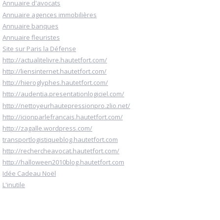
Annuaire d'avocats
Annuaire agences immobilières
Annuaire banques
Annuaire fleuristes
Site sur Paris la Défense
http://actualitelivre.hautetfort.com/
http://liensinternet.hautetfort.com/
http://hieroglyphes.hautetfort.com/
http://audentia.presentationlogiciel.com/
http://nettoyeurhautepressionpro.zlio.net/
http://icionparlefrancais.hautetfort.com/
http://zagalle.wordpress.com/
transportlogistiqueblog.hautetfort.com
http://rechercheavocat.hautetfort.com/
http://halloween2010blog.hautetfort.com
Idée Cadeau Noël
L'inutile