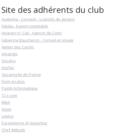
Site des adhérents du club
Audentia - Conseils - Logiciels de gestion
Fidulia - Expert-comptable
Heaven n\' Ciel - Agence de Com\'
Fabienne Baucheron - Conseil en image
Atelier des Carrés
Arkandis
Sevalys
Acefas
Opcareg Ile de France
Form en plus
Paddy Informatique
T2 x com
Mikit
Acpm
Leeloo
Européenne d\'expertise
Chef Attitude