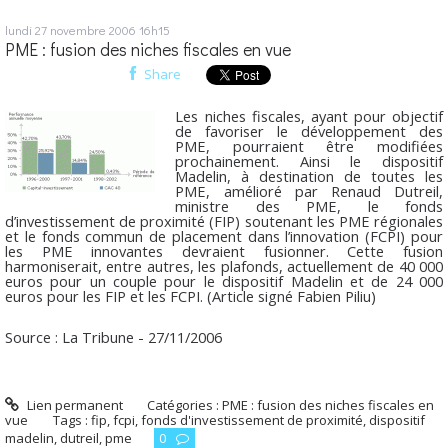
lundi 27
novembre 2006
16h15
PME : fusion des niches fiscales en vue
Share
Les niches fiscales, ayant pour objectif
de favoriser le développement des
PME, pourraient être modifiées
prochainement. Ainsi le dispositif
Madelin, à destination de toutes les
PME, amélioré par Renaud Dutreil,
ministre des PME, le fonds
d’investissement de proximité (FIP) soutenant les PME régionales
et le fonds commun de placement dans l’innovation (FCPI) pour
les PME innovantes devraient fusionner. Cette fusion
harmoniserait, entre autres, les plafonds, actuellement de 40 000
euros pour un couple pour le dispositif Madelin et de 24 000
euros pour les FIP et les FCPI. (Article signé Fabien Piliu)
Source : La Tribune - 27/11/2006
Lien permanent
Catégories :
PME : fusion des niches fiscales en
vue
Tags :
fip
,
fcpi
,
fonds d'investissement de proximité
,
dispositif
madelin
,
dutreil
,
pme
0