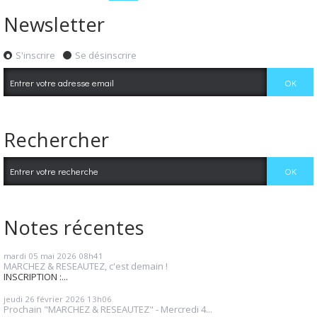
Newsletter
S'inscrire
Se désinscrire
Rechercher
Notes récentes
mardi 05
mai 2026
08h41
MARCHEZ & RESEAUTEZ, c'est demain !
INSCRIPTION :...
jeudi 26
février 2026
13h06
Prochain "MARCHEZ & RESEAUTEZ" - Mercredi 4...