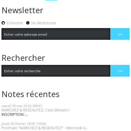
Newsletter
S'inscrire
Se désinscrire
Rechercher
Notes récentes
mardi 05
mai 2026
08h41
MARCHEZ & RESEAUTEZ, c'est demain !
INSCRIPTION :...
jeudi 26
février 2026
13h06
Prochain "MARCHEZ & RESEAUTEZ" - Mercredi 4...