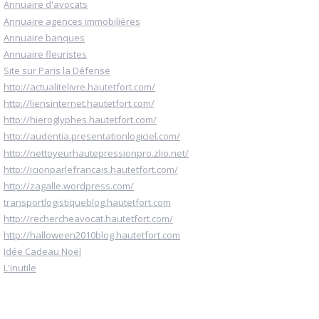
Annuaire d'avocats
Annuaire agences immobilières
Annuaire banques
Annuaire fleuristes
Site sur Paris la Défense
http://actualitelivre.hautetfort.com/
http://liensinternet.hautetfort.com/
http://hieroglyphes.hautetfort.com/
http://audentia.presentationlogiciel.com/
http://nettoyeurhautepressionpro.zlio.net/
http://icionparlefrancais.hautetfort.com/
http://zagalle.wordpress.com/
transportlogistiqueblog.hautetfort.com
http://rechercheavocat.hautetfort.com/
http://halloween2010blog.hautetfort.com
Idée Cadeau Noël
L'inutile