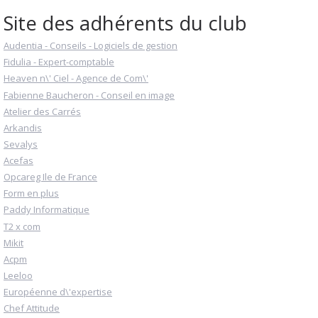
Site des adhérents du club
Audentia - Conseils - Logiciels de gestion
Fidulia - Expert-comptable
Heaven n\' Ciel - Agence de Com\'
Fabienne Baucheron - Conseil en image
Atelier des Carrés
Arkandis
Sevalys
Acefas
Opcareg Ile de France
Form en plus
Paddy Informatique
T2 x com
Mikit
Acpm
Leeloo
Européenne d\'expertise
Chef Attitude