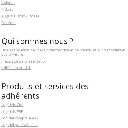
Volonia
Mdpao
Augusta Boat - Ecosse
Foderka
Qui sommes nous ?
Une association de chefs d\'entreprise et de créateurs sur Versailles et
ses environs
Plaquette de présentation
Adhésion au club
Produits et services des
adhérents
Logiciels Ciel
Logiciels EBP
Logiciel compta à 90 €
Logiciel pour avocats