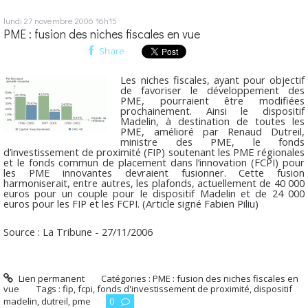
lundi 27
novembre 2006
16h15
PME : fusion des niches fiscales en vue
Share
Les niches fiscales, ayant pour objectif
de favoriser le développement des
PME, pourraient être modifiées
prochainement. Ainsi le dispositif
Madelin, à destination de toutes les
PME, amélioré par Renaud Dutreil,
ministre des PME, le fonds
d’investissement de proximité (FIP) soutenant les PME régionales
et le fonds commun de placement dans l’innovation (FCPI) pour
les PME innovantes devraient fusionner. Cette fusion
harmoniserait, entre autres, les plafonds, actuellement de 40 000
euros pour un couple pour le dispositif Madelin et de 24 000
euros pour les FIP et les FCPI. (Article signé Fabien Piliu)
Source : La Tribune - 27/11/2006
Lien permanent
Catégories :
PME : fusion des niches fiscales en
vue
Tags :
fip
,
fcpi
,
fonds d'investissement de proximité
,
dispositif
madelin
,
dutreil
,
pme
0