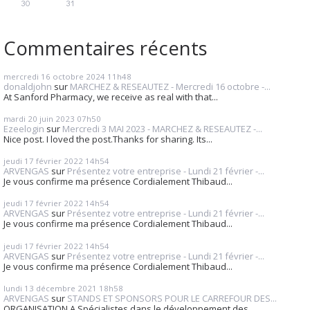
30
31
Commentaires récents
mercredi 16
octobre 2024
11h48
donaldjohn
sur
MARCHEZ & RESEAUTEZ - Mercredi 16 octobre -...
At Sanford Pharmacy, we receive as real with that...
mardi 20
juin 2023
07h50
Ezeelogin
sur
Mercredi 3 MAI 2023 - MARCHEZ & RESEAUTEZ -...
Nice post. I loved the post.Thanks for sharing. Its...
jeudi 17
février 2022
14h54
ARVENGAS
sur
Présentez votre entreprise - Lundi 21 février -...
Je vous confirme ma présence Cordialement Thibaud...
jeudi 17
février 2022
14h54
ARVENGAS
sur
Présentez votre entreprise - Lundi 21 février -...
Je vous confirme ma présence Cordialement Thibaud...
jeudi 17
février 2022
14h54
ARVENGAS
sur
Présentez votre entreprise - Lundi 21 février -...
Je vous confirme ma présence Cordialement Thibaud...
lundi 13
décembre 2021
18h58
ARVENGAS
sur
STANDS ET SPONSORS POUR LE CARREFOUR DES...
ORGANISATION A Spécialistes dans le développement des...