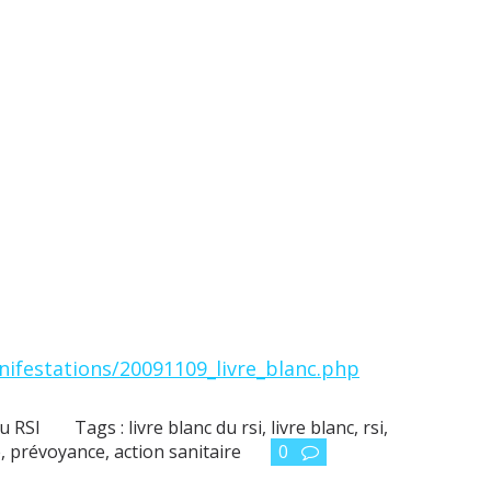
anifestations/20091109_livre_blanc.php
du RSI
Tags :
livre blanc du rsi
,
livre blanc
,
rsi
,
e
,
prévoyance
,
action sanitaire
0