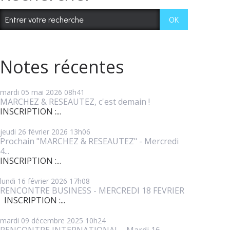
Notes récentes
mardi 05
mai 2026
08h41
MARCHEZ & RESEAUTEZ, c'est demain !
INSCRIPTION :...
jeudi 26
février 2026
13h06
Prochain "MARCHEZ & RESEAUTEZ" - Mercredi
4...
INSCRIPTION :...
lundi 16
février 2026
17h08
RENCONTRE BUSINESS - MERCREDI 18 FEVRIER
INSCRIPTION :...
mardi 09
décembre 2025
10h24
RENCONTRE INTERNATIONAL - Mardi 16