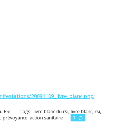
anifestations/20091109_livre_blanc.php
du RSI
Tags :
livre blanc du rsi
,
livre blanc
,
rsi
,
e
,
prévoyance
,
action sanitaire
0