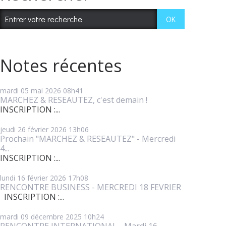
Notes récentes
mardi 05
mai 2026
08h41
MARCHEZ & RESEAUTEZ, c'est demain !
INSCRIPTION :...
jeudi 26
février 2026
13h06
Prochain "MARCHEZ & RESEAUTEZ" - Mercredi
4...
INSCRIPTION :...
lundi 16
février 2026
17h08
RENCONTRE BUSINESS - MERCREDI 18 FEVRIER
INSCRIPTION :...
mardi 09
décembre 2025
10h24
RENCONTRE INTERNATIONAL - Mardi 16