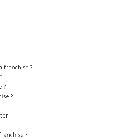
a franchise ?
?
e ?
ise ?
iter
franchise ?