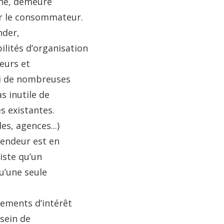
ché, demeure
r le consommateur.
nder,
ilités d’organisation
teurs et
mi de nombreuses
as inutile de
s existantes.
es, agences...)
vendeur est en
iste qu’un
qu’une seule
ments d’intérêt
sein de