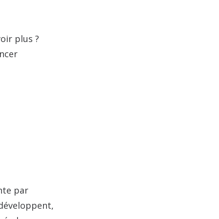
oir plus ?
ancer
nte par
 développent,