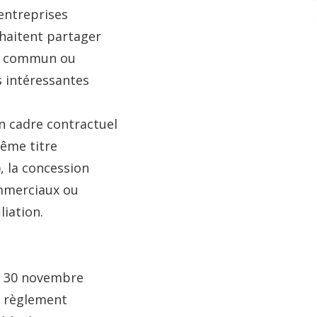
entreprises
uhaitent partager
 en commun ou
s intéressantes
un cadre contractuel
même titre
), la concession
ommerciaux ou
liation.
u 30 novembre
le règlement