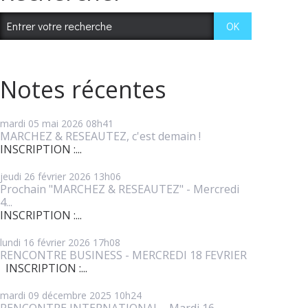
Notes récentes
mardi 05
mai 2026
08h41
MARCHEZ & RESEAUTEZ, c'est demain !
INSCRIPTION :...
jeudi 26
février 2026
13h06
Prochain "MARCHEZ & RESEAUTEZ" - Mercredi
4...
INSCRIPTION :...
lundi 16
février 2026
17h08
RENCONTRE BUSINESS - MERCREDI 18 FEVRIER
INSCRIPTION :...
mardi 09
décembre 2025
10h24
RENCONTRE INTERNATIONAL - Mardi 16