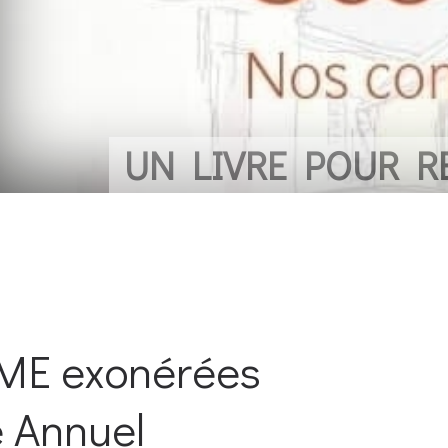
 REMERCIER LES COMMER
PME exonérées
e Annuel