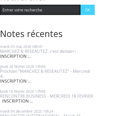
Notes récentes
mardi 05
mai 2026
08h41
MARCHEZ & RESEAUTEZ, c'est demain !
INSCRIPTION :...
jeudi 26
février 2026
13h06
Prochain "MARCHEZ & RESEAUTEZ" - Mercredi
4...
INSCRIPTION :...
lundi 16
février 2026
17h08
RENCONTRE BUSINESS - MERCREDI 18 FEVRIER
INSCRIPTION :...
mardi 09
décembre 2025
10h24
RENCONTRE INTERNATIONAL - Mardi 16