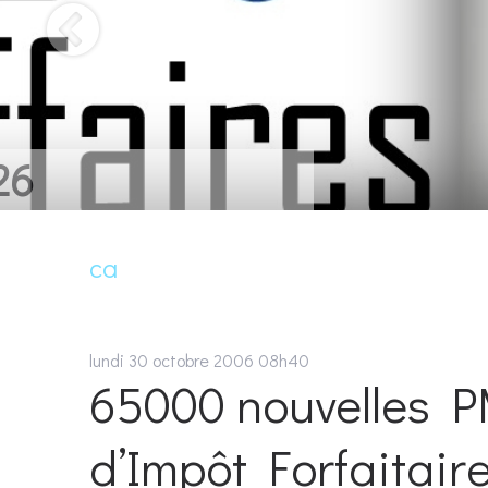
UN LIVRE POUR
ca
lundi 30
octobre 2006
08h40
65000 nouvelles 
d’Impôt Forfaitair