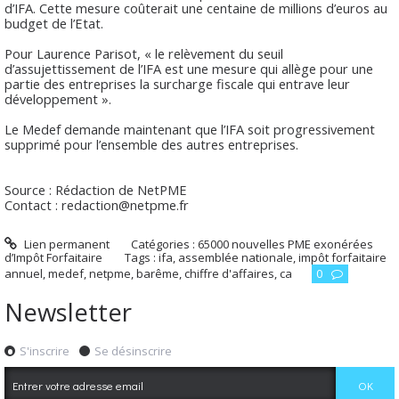
d’IFA. Cette mesure coûterait une centaine de millions d’euros au
budget de l’Etat.
Pour Laurence Parisot, « le relèvement du seuil
d’assujettissement de l’IFA est une mesure qui allège pour une
partie des entreprises la surcharge fiscale qui entrave leur
développement ».
Le Medef demande maintenant que l’IFA soit progressivement
supprimé pour l’ensemble des autres entreprises.
Source : Rédaction de NetPME
Contact : redaction@netpme.fr
Lien permanent
Catégories :
65000 nouvelles PME exonérées
d’Impôt Forfaitaire
Tags :
ifa
,
assemblée nationale
,
impôt forfaitaire
annuel
,
medef
,
netpme
,
barême
,
chiffre d'affaires
,
ca
0
Newsletter
S'inscrire
Se désinscrire