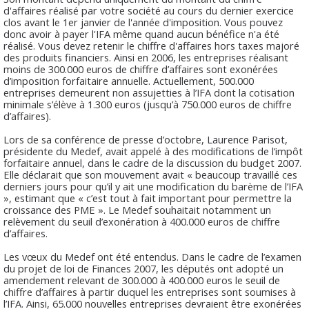
d'affaires réalisé par votre société au cours du dernier exercice
clos avant le 1er janvier de l'année d'imposition. Vous pouvez
donc avoir à payer l'IFA même quand aucun bénéfice n'a été
réalisé. Vous devez retenir le chiffre d'affaires hors taxes majoré
des produits financiers. Ainsi en 2006, les entreprises réalisant
moins de 300.000 euros de chiffre d’affaires sont exonérées
d’imposition forfaitaire annuelle. Actuellement, 500.000
entreprises demeurent non assujetties à l’IFA dont la cotisation
minimale s’élève à 1.300 euros (jusqu’à 750.000 euros de chiffre
d’affaires).
Lors de sa conférence de presse d’octobre, Laurence Parisot,
présidente du Medef, avait appelé à des modifications de l’impôt
forfaitaire annuel, dans le cadre de la discussion du budget 2007.
Elle déclarait que son mouvement avait « beaucoup travaillé ces
derniers jours pour qu’il y ait une modification du barème de l’IFA
», estimant que « c’est tout à fait important pour permettre la
croissance des PME ». Le Medef souhaitait notamment un
relèvement du seuil d’exonération à 400.000 euros de chiffre
d’affaires.
Les vœux du Medef ont été entendus. Dans le cadre de l’examen
du projet de loi de Finances 2007, les députés ont adopté un
amendement relevant de 300.000 à 400.000 euros le seuil de
chiffre d’affaires à partir duquel les entreprises sont soumises à
l’IFA. Ainsi, 65.000 nouvelles entreprises devraient être exonérées