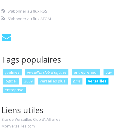
S'abonner au flux RSS
S'abonner au flux ATOM
Tags populaires
yvelines
versailles club d'affaires
entrepreneur
cciv
logiciel
2009
versailles plus
pme
versailles
entreprise
Liens utiles
Site de Versailles Club d\'Affaires
Monversailles.com