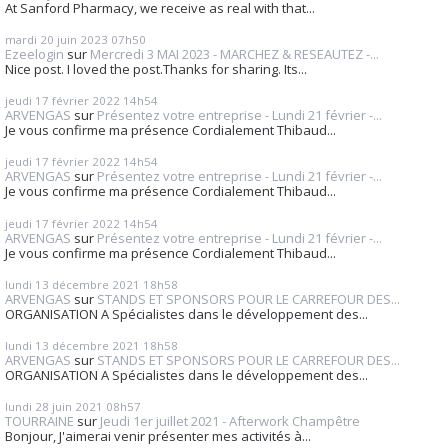
At Sanford Pharmacy, we receive as real with that...
mardi 20
juin 2023
07h50
Ezeelogin
sur
Mercredi 3 MAI 2023 - MARCHEZ & RESEAUTEZ -...
Nice post. I loved the post.Thanks for sharing. Its...
jeudi 17
février 2022
14h54
ARVENGAS
sur
Présentez votre entreprise - Lundi 21 février -...
Je vous confirme ma présence Cordialement Thibaud...
jeudi 17
février 2022
14h54
ARVENGAS
sur
Présentez votre entreprise - Lundi 21 février -...
Je vous confirme ma présence Cordialement Thibaud...
jeudi 17
février 2022
14h54
ARVENGAS
sur
Présentez votre entreprise - Lundi 21 février -...
Je vous confirme ma présence Cordialement Thibaud...
lundi 13
décembre 2021
18h58
ARVENGAS
sur
STANDS ET SPONSORS POUR LE CARREFOUR DES...
ORGANISATION A Spécialistes dans le développement des...
lundi 13
décembre 2021
18h58
ARVENGAS
sur
STANDS ET SPONSORS POUR LE CARREFOUR DES...
ORGANISATION A Spécialistes dans le développement des...
lundi 28
juin 2021
08h57
TOURRAINE
sur
Jeudi 1er juillet 2021 - Afterwork Champêtre
Bonjour, J'aimerai venir présenter mes activités à...