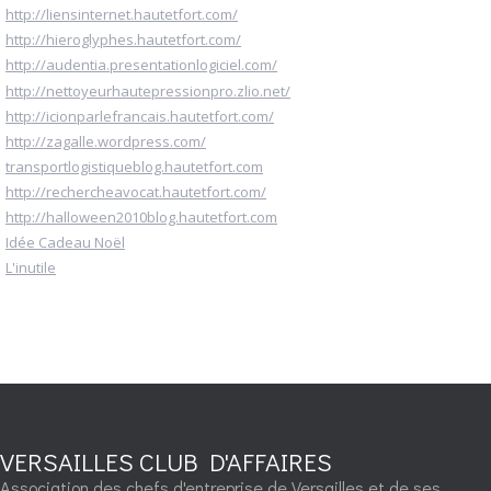
http://liensinternet.hautetfort.com/
http://hieroglyphes.hautetfort.com/
http://audentia.presentationlogiciel.com/
http://nettoyeurhautepressionpro.zlio.net/
http://icionparlefrancais.hautetfort.com/
http://zagalle.wordpress.com/
transportlogistiqueblog.hautetfort.com
http://rechercheavocat.hautetfort.com/
http://halloween2010blog.hautetfort.com
Idée Cadeau Noël
L'inutile
VERSAILLES CLUB D'AFFAIRES
Association des chefs d'entreprise de Versailles et de ses