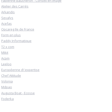
Fabienne Baucheron - Conseil en image
Atelier des Carrés
Arkandis
Sevalys
Acefas
Opcareg Ile de France
Form en plus
Paddy Informatique
T2 x com
Mikit
Acpm
Leeloo
Européenne d\'expertise
Chef Attitude
Volonia
Mdpao
Augusta Boat - Ecosse
Foderka