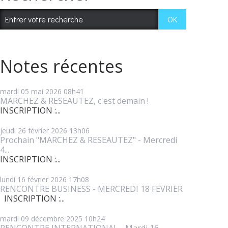
Notes récentes
mardi 05
mai 2026
08h41
MARCHEZ & RESEAUTEZ, c'est demain !
INSCRIPTION :...
jeudi 26
février 2026
13h06
Prochain "MARCHEZ & RESEAUTEZ" - Mercredi
4...
INSCRIPTION :...
lundi 16
février 2026
17h08
RENCONTRE BUSINESS - MERCREDI 18 FEVRIER
INSCRIPTION :...
mardi 09
décembre 2025
10h24
RENCONTRE INTERNATIONAL - Mardi 16