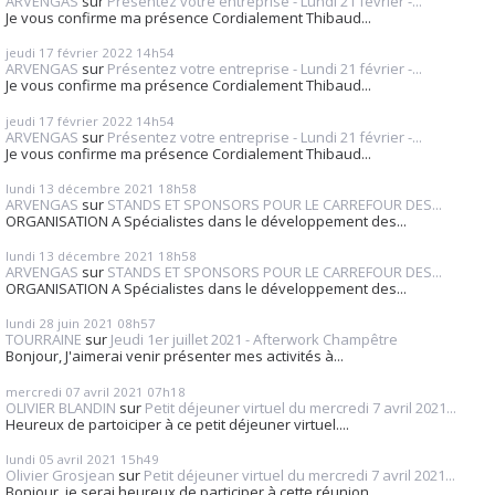
ARVENGAS
sur
Présentez votre entreprise - Lundi 21 février -...
Je vous confirme ma présence Cordialement Thibaud...
jeudi 17
février 2022
14h54
ARVENGAS
sur
Présentez votre entreprise - Lundi 21 février -...
Je vous confirme ma présence Cordialement Thibaud...
jeudi 17
février 2022
14h54
ARVENGAS
sur
Présentez votre entreprise - Lundi 21 février -...
Je vous confirme ma présence Cordialement Thibaud...
lundi 13
décembre 2021
18h58
ARVENGAS
sur
STANDS ET SPONSORS POUR LE CARREFOUR DES...
ORGANISATION A Spécialistes dans le développement des...
lundi 13
décembre 2021
18h58
ARVENGAS
sur
STANDS ET SPONSORS POUR LE CARREFOUR DES...
ORGANISATION A Spécialistes dans le développement des...
lundi 28
juin 2021
08h57
TOURRAINE
sur
Jeudi 1er juillet 2021 - Afterwork Champêtre
Bonjour, J'aimerai venir présenter mes activités à...
mercredi 07
avril 2021
07h18
OLIVIER BLANDIN
sur
Petit déjeuner virtuel du mercredi 7 avril 2021...
Heureux de partoiciper à ce petit déjeuner virtuel....
lundi 05
avril 2021
15h49
Olivier Grosjean
sur
Petit déjeuner virtuel du mercredi 7 avril 2021...
Bonjour, je serai heureux de participer à cette réunion...