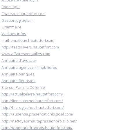
AUDENTIA - Site Idylis
Rooming'it
Chateaux.hautetfort.com
Gestionlogiciels.fr
Grammaire
Yvelines infos
mathematique.hautetfort.com
http://testsdivers.hautetfort.com
www.affairesversailles.com
Annuaire d'avocats
Annuaire agences immobilières
Annuaire banques
Annuaire fleuristes
Site sur Paris la Défense
http://actualitelivre.hautetfort.com/
http://liensinternet.hautetfort.com/
http://hieroglyphes.hautetfort.com/
http://audentia.presentationlogiciel.com/
http://nettoyeurhautepressionpro.zlio.net/
http://icionparlefrancais.hautetfort.com/