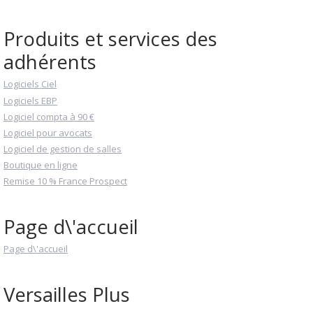
Produits et services des
adhérents
Logiciels Ciel
Logiciels EBP
Logiciel compta à 90 €
Logiciel pour avocats
Logiciel de gestion de salles
Boutique en ligne
Remise 10 % France Prospect
Page d\'accueil
Page d\'accueil
Versailles Plus