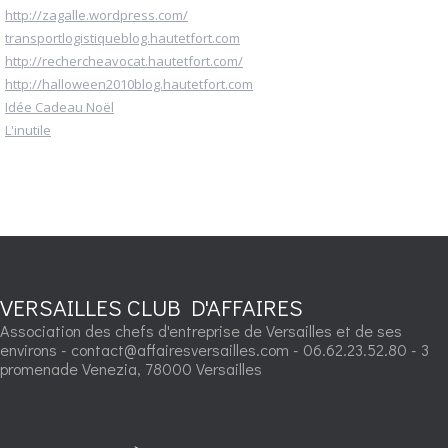
http://zagalle.wordpress.com/
transportlogistiqueblog.hautetfort.com
http://rechercheavocat.hautetfort.com/
http://halloween2010blog.hautetfort.com
Idée Cadeau Noël
L'inutile
VERSAILLES CLUB D'AFFAIRES
Association des chefs d'entreprise de Versailles et de ses
environs - contact@affairesversailles.com - 06.62.23.52.80 - 3
promenade Venezia, 78000 Versailles