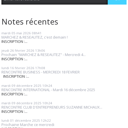
Notes récentes
mardi 05
mai 2026
08h41
MARCHEZ & RESEAUTEZ, c'est demain !
INSCRIPTION :...
jeudi 26
février 2026
13h06
Prochain "MARCHEZ & RESEAUTEZ" - Mercredi 4...
INSCRIPTION :...
lundi 16
février 2026
17h08
RENCONTRE BUSINESS - MERCREDI 18 FEVRIER
INSCRIPTION :...
mardi 09
décembre 2025
10h24
RENCONTRE INTERNATIONAL - Mardi 16 décembre 2025
INSCRIPTION :...
mardi 09
décembre 2025
10h24
RENCONTRE CLUB D'ENTREPRENEURS SUZANNE MICHAUX...
INSCRIPTION :...
lundi 01
décembre 2025
12h22
Prochaine Marche ce mercredi