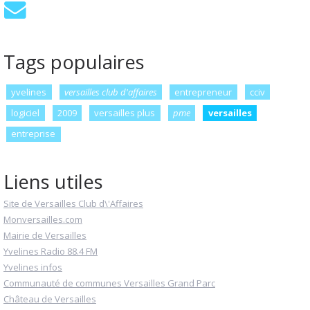
Tags populaires
yvelines
versailles club d'affaires
entrepreneur
cciv
logiciel
2009
versailles plus
pme
versailles
entreprise
Liens utiles
Site de Versailles Club d\'Affaires
Monversailles.com
Mairie de Versailles
Yvelines Radio 88.4 FM
Yvelines infos
Communauté de communes Versailles Grand Parc
Château de Versailles