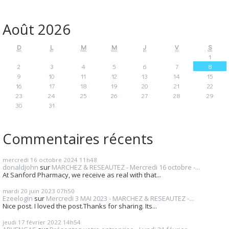
Août 2026
D
L
M
M
J
V
S
1
2
3
4
5
6
7
8
9
10
11
12
13
14
15
16
17
18
19
20
21
22
23
24
25
26
27
28
29
30
31
Commentaires récents
mercredi 16
octobre 2024
11h48
donaldjohn
sur
MARCHEZ & RESEAUTEZ - Mercredi 16 octobre -...
At Sanford Pharmacy, we receive as real with that...
mardi 20
juin 2023
07h50
Ezeelogin
sur
Mercredi 3 MAI 2023 - MARCHEZ & RESEAUTEZ -...
Nice post. I loved the post.Thanks for sharing. Its...
jeudi 17
février 2022
14h54