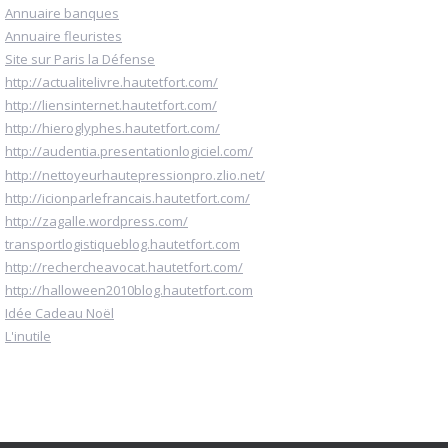
Annuaire banques
Annuaire fleuristes
Site sur Paris la Défense
http://actualitelivre.hautetfort.com/
http://liensinternet.hautetfort.com/
http://hieroglyphes.hautetfort.com/
http://audentia.presentationlogiciel.com/
http://nettoyeurhautepressionpro.zlio.net/
http://icionparlefrancais.hautetfort.com/
http://zagalle.wordpress.com/
transportlogistiqueblog.hautetfort.com
http://rechercheavocat.hautetfort.com/
http://halloween2010blog.hautetfort.com
Idée Cadeau Noël
L'inutile