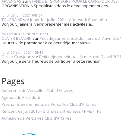
ARVENGAS
sur
STANDS ET SPONSORS POUR LE CARREFOUR DES...
ORGANISATION A Spécialistes dans le développement des...
lundi 28
juin 2021
08h57
TOURRAINE
sur
Jeudi 1er juillet 2021 - Afterwork Champêtre
Bonjour, J'aimerai venir présenter mes activités à...
mercredi 07
avril 2021
07h18
OLIVIER BLANDIN
sur
Petit déjeuner virtuel du mercredi 7 avril 2021...
Heureux de partoiciper à ce petit déjeuner virtuel....
lundi 05
avril 2021
15h49
Olivier Grosjean
sur
Petit déjeuner virtuel du mercredi 7 avril 2021...
Bonjour, je serai heureux de participer à cette réunion...
Pages
Adhérents de Versailles Club d'Affaires
Agenda du Président
Prochains événements de Versailles Club d'Affaires
Rencontres Juin 2016 - Grandes Entreprises / PME - TPE
Adhésion de Versailles Club d'Affaires