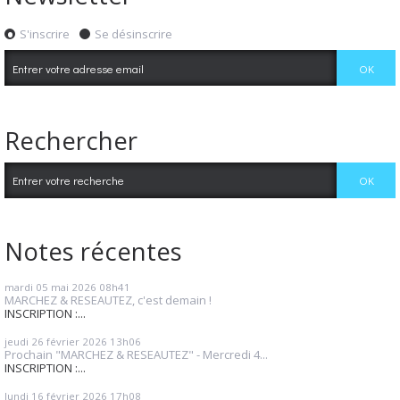
S'inscrire
Se désinscrire
Rechercher
Notes récentes
mardi 05
mai 2026
08h41
MARCHEZ & RESEAUTEZ, c'est demain !
INSCRIPTION :...
jeudi 26
février 2026
13h06
Prochain "MARCHEZ & RESEAUTEZ" - Mercredi 4...
INSCRIPTION :...
lundi 16
février 2026
17h08