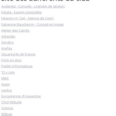
Audentia - Conseils - Logiciels de gestion
Fidulia - Expert-comptable
Heaven n\' Ciel - Agence de Com\'
Fabienne Baucheron - Conseil en image
Atelier des Carrés
Arkandis
Sevalys
Acefas
Opcareg Ile de France
Form en plus
Paddy Informatique
T2 x com
Mikit
Acpm
Leeloo
Européenne d\'expertise
Chef Attitude
Volonia
Mdpao