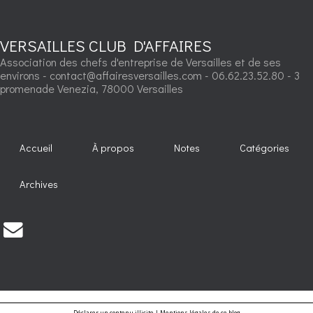
VERSAILLES CLUB D'AFFAIRES
Association des chefs d'entreprise de Versailles et de ses
environs - contact@affairesversailles.com - 06.62.23.52.80 - 3
promenade Venezia, 78000 Versailles
Accueil
À propos
Notes
Catégories
Archives
Déclarer un contenu illicite
|
Mentions légales de ce blog