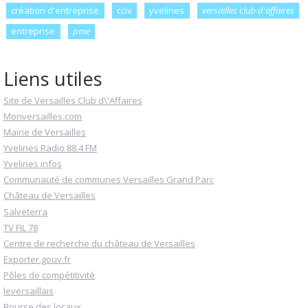
création d'entreprise
cciv
yvelines
versailles club d'affaires
entreprise
pme
Liens utiles
Site de Versailles Club d\'Affaires
Monversailles.com
Mairie de Versailles
Yvelines Radio 88.4 FM
Yvelines infos
Communauté de communes Versailles Grand Parc
Château de Versailles
Salveterra
TV FIL 78
Centre de recherche du château de Versailles
Exporter.gouv.fr
Pôles de compétitivité
leversaillais
Bourse des locaux