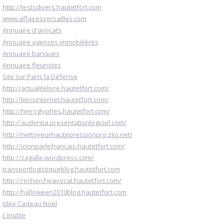
http://testsdivers.hautetfort.com
www.affairesversailles.com
Annuaire d'avocats
Annuaire agences immobilières
Annuaire banques
Annuaire fleuristes
Site sur Paris la Défense
http://actualitelivre.hautetfort.com/
http://liensinternet.hautetfort.com/
http://hieroglyphes.hautetfort.com/
http://audentia.presentationlogiciel.com/
http://nettoyeurhautepressionpro.zlio.net/
http://icionparlefrancais.hautetfort.com/
http://zagalle.wordpress.com/
transportlogistiqueblog.hautetfort.com
http://rechercheavocat.hautetfort.com/
http://halloween2010blog.hautetfort.com
Idée Cadeau Noël
L'inutile