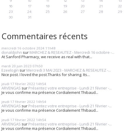
9
10
11
12
13
14
15
16
17
18
19
20
21
22
23
24
25
26
27
28
29
30
31
Commentaires récents
mercredi 16
octobre 2024
11h48
donaldjohn
sur
MARCHEZ & RESEAUTEZ - Mercredi 16 octobre -...
At Sanford Pharmacy, we receive as real with that...
mardi 20
juin 2023
07h50
Ezeelogin
sur
Mercredi 3 MAI 2023 - MARCHEZ & RESEAUTEZ -...
Nice post. I loved the post.Thanks for sharing. Its...
jeudi 17
février 2022
14h54
ARVENGAS
sur
Présentez votre entreprise - Lundi 21 février -...
Je vous confirme ma présence Cordialement Thibaud...
jeudi 17
février 2022
14h54
ARVENGAS
sur
Présentez votre entreprise - Lundi 21 février -...
Je vous confirme ma présence Cordialement Thibaud...
jeudi 17
février 2022
14h54
ARVENGAS
sur
Présentez votre entreprise - Lundi 21 février -...
Je vous confirme ma présence Cordialement Thibaud...