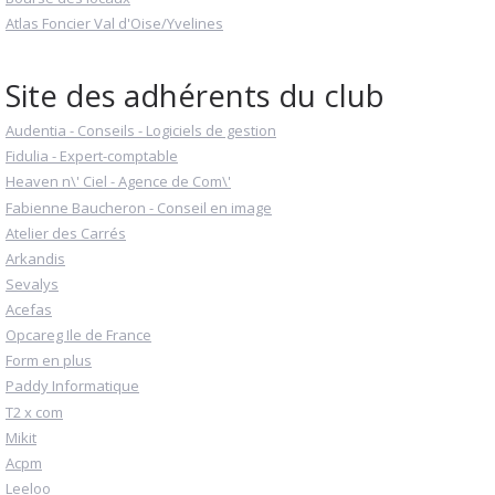
Atlas Foncier Val d'Oise/Yvelines
Site des adhérents du club
Audentia - Conseils - Logiciels de gestion
Fidulia - Expert-comptable
Heaven n\' Ciel - Agence de Com\'
Fabienne Baucheron - Conseil en image
Atelier des Carrés
Arkandis
Sevalys
Acefas
Opcareg Ile de France
Form en plus
Paddy Informatique
T2 x com
Mikit
Acpm
Leeloo