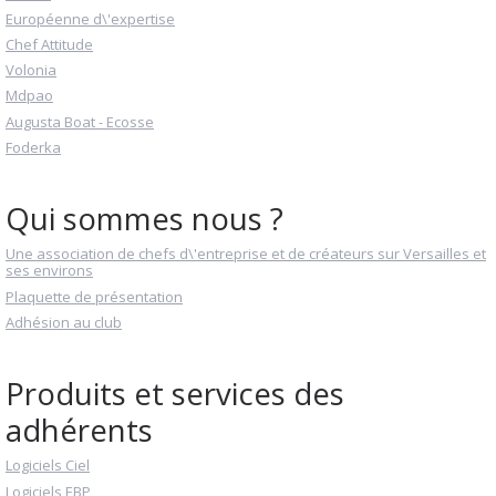
Européenne d\'expertise
Chef Attitude
Volonia
Mdpao
Augusta Boat - Ecosse
Foderka
Qui sommes nous ?
Une association de chefs d\'entreprise et de créateurs sur Versailles et
ses environs
Plaquette de présentation
Adhésion au club
Produits et services des
adhérents
Logiciels Ciel
Logiciels EBP