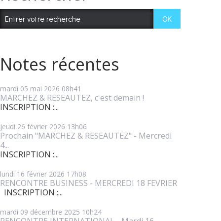
Notes récentes
mardi 05
mai 2026
08h41
MARCHEZ & RESEAUTEZ, c'est demain !
INSCRIPTION :...
jeudi 26
février 2026
13h06
Prochain "MARCHEZ & RESEAUTEZ" - Mercredi
4...
INSCRIPTION :...
lundi 16
février 2026
17h08
RENCONTRE BUSINESS - MERCREDI 18 FEVRIER
INSCRIPTION :...
mardi 09
décembre 2025
10h24
RENCONTRE INTERNATIONAL - Mardi 16