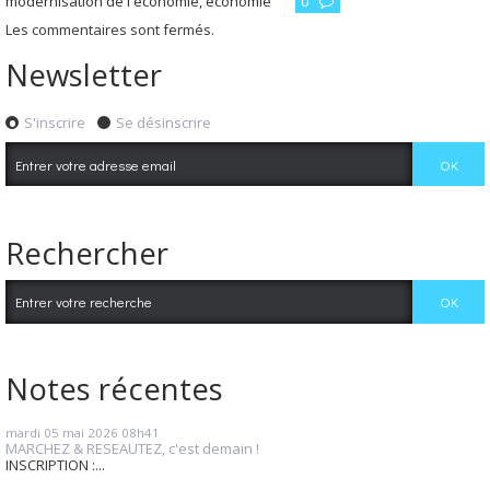
modernisation de l'économie
,
économie
0
Les commentaires sont fermés.
Newsletter
S'inscrire
Se désinscrire
Rechercher
Notes récentes
mardi 05
mai 2026
08h41
MARCHEZ & RESEAUTEZ, c'est demain !
INSCRIPTION :...