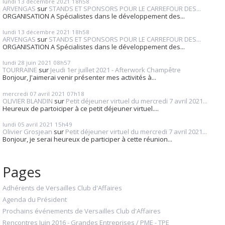
lundi 13
décembre 2021
18h58
ARVENGAS
sur
STANDS ET SPONSORS POUR LE CARREFOUR DES...
ORGANISATION A Spécialistes dans le développement des...
lundi 13
décembre 2021
18h58
ARVENGAS
sur
STANDS ET SPONSORS POUR LE CARREFOUR DES...
ORGANISATION A Spécialistes dans le développement des...
lundi 28
juin 2021
08h57
TOURRAINE
sur
Jeudi 1er juillet 2021 - Afterwork Champêtre
Bonjour, J'aimerai venir présenter mes activités à...
mercredi 07
avril 2021
07h18
OLIVIER BLANDIN
sur
Petit déjeuner virtuel du mercredi 7 avril 2021...
Heureux de partoiciper à ce petit déjeuner virtuel....
lundi 05
avril 2021
15h49
Olivier Grosjean
sur
Petit déjeuner virtuel du mercredi 7 avril 2021...
Bonjour, je serai heureux de participer à cette réunion...
Pages
Adhérents de Versailles Club d'Affaires
Agenda du Président
Prochains événements de Versailles Club d'Affaires
Rencontres Juin 2016 - Grandes Entreprises / PME - TPE