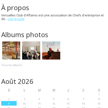
À propos
Versailles Club d'Affaires est une association de Chefs d'entreprise et
de...
Lire la suite
Albums photos
Tous les albums
Août 2026
D
L
M
M
J
V
S
1
2
3
4
5
6
7
8
9
10
11
12
13
14
15
16
17
18
19
20
21
22