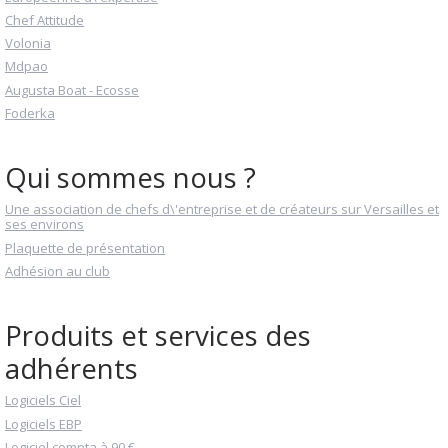
Chef Attitude
Volonia
Mdpao
Augusta Boat - Ecosse
Foderka
Qui sommes nous ?
Une association de chefs d\'entreprise et de créateurs sur Versailles et
ses environs
Plaquette de présentation
Adhésion au club
Produits et services des
adhérents
Logiciels Ciel
Logiciels EBP
Logiciel compta à 90 €