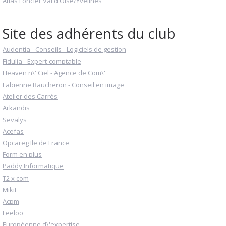
Atlas Foncier Val d'Oise/Yvelines
Site des adhérents du club
Audentia - Conseils - Logiciels de gestion
Fidulia - Expert-comptable
Heaven n\' Ciel - Agence de Com\'
Fabienne Baucheron - Conseil en image
Atelier des Carrés
Arkandis
Sevalys
Acefas
Opcareg Ile de France
Form en plus
Paddy Informatique
T2 x com
Mikit
Acpm
Leeloo
Européenne d\'expertise