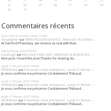
23
24
25
26
27
28
29
30
31
Commentaires récents
mercredi 16
octobre 2024
11h48
donaldjohn
sur
MARCHEZ & RESEAUTEZ - Mercredi 16 octobre -...
At Sanford Pharmacy, we receive as real with that...
mardi 20
juin 2023
07h50
Ezeelogin
sur
Mercredi 3 MAI 2023 - MARCHEZ & RESEAUTEZ -...
Nice post. I loved the post.Thanks for sharing. Its...
jeudi 17
février 2022
14h54
ARVENGAS
sur
Présentez votre entreprise - Lundi 21 février -...
Je vous confirme ma présence Cordialement Thibaud...
jeudi 17
février 2022
14h54
ARVENGAS
sur
Présentez votre entreprise - Lundi 21 février -...
Je vous confirme ma présence Cordialement Thibaud...
jeudi 17
février 2022
14h54
ARVENGAS
sur
Présentez votre entreprise - Lundi 21 février -...
Je vous confirme ma présence Cordialement Thibaud...