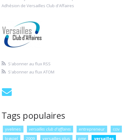
Adhésion de Versailles Club d'Affaires
S'abonner au flux RSS
S'abonner au flux ATOM
Tags populaires
yvelines
versailles club d'affaires
entrepreneur
cciv
logiciel
2009
versailles plus
pme
versailles