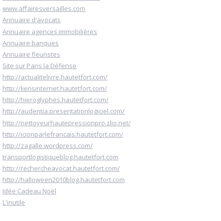
www.affairesversailles.com
Annuaire d'avocats
Annuaire agences immobilières
Annuaire banques
Annuaire fleuristes
Site sur Paris la Défense
http://actualitelivre.hautetfort.com/
http://liensinternet.hautetfort.com/
http://hieroglyphes.hautetfort.com/
http://audentia.presentationlogiciel.com/
http://nettoyeurhautepressionpro.zlio.net/
http://icionparlefrancais.hautetfort.com/
http://zagalle.wordpress.com/
transportlogistiqueblog.hautetfort.com
http://rechercheavocat.hautetfort.com/
http://halloween2010blog.hautetfort.com
Idée Cadeau Noël
L'inutile