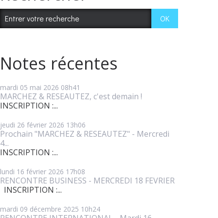
Notes récentes
mardi 05
mai 2026
08h41
MARCHEZ & RESEAUTEZ, c'est demain !
INSCRIPTION :...
jeudi 26
février 2026
13h06
Prochain "MARCHEZ & RESEAUTEZ" - Mercredi
4...
INSCRIPTION :...
lundi 16
février 2026
17h08
RENCONTRE BUSINESS - MERCREDI 18 FEVRIER
INSCRIPTION :...
mardi 09
décembre 2025
10h24
RENCONTRE INTERNATIONAL - Mardi 16