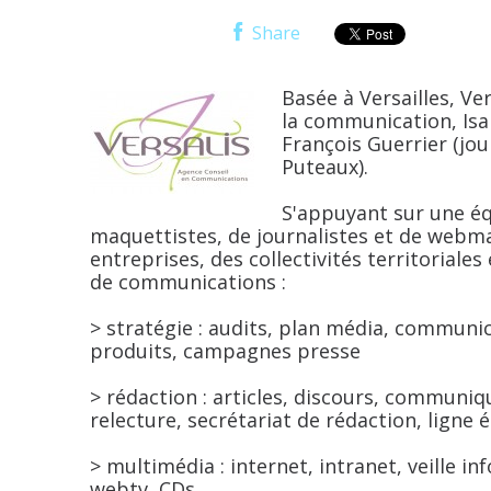
Share
Basée à Versailles, Ve
la communication, Isab
François Guerrier (jour
Puteaux).
S'appuyant sur une é
maquettistes, de journalistes et de webmas
entreprises, des collectivités territoriale
de communications :
> stratégie : audits, plan média, communi
produits, campagnes presse
> rédaction : articles, discours, communiq
relecture, secrétariat de rédaction, ligne é
> multimédia : internet, intranet, veille in
webtv, CDs