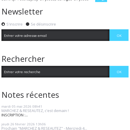
Newsletter
S'inscrire
Se désinscrire
Rechercher
Notes récentes
mardi 05
mai 2026
08h41
MARCHEZ & RESEAUTEZ, c'est demain !
INSCRIPTION :...
jeudi 26
février 2026
13h06
Prochain "MARCHEZ & RESEAUTEZ" - Mercredi 4...