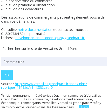
- un observatoire du commerce
- un guide pratique à l'installation
- un guide des devantures
Des associations de commerçants peuvent également vous aider
dans vos démarches.
Consultez
notre documentation
et contactez- nous au
01.30.97.84.89 ou par mail à
l'adresse
developpement.economique@grandparc.fr
"
Rechercher sur le site de Versailles Grand Parc :
Source :
http://www.versaillesgrandparc.fr/index.php?
rubrique=131&idArt=153&cat=5
Lien permanent
Catégories :
Ouvrir un commerce à Versailles
Grand Parc
Tags :
commerce
,
développement économique
,
économique
,
commerçants
,
versailles
,
versailles grand parc
,
viroflay
,
saint-cyr-l'école
,
jouy-en-josas
,
les loges-en-josas
1