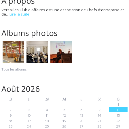
À propos
Versailles Club d'Affaires est une association de Chefs d'entreprise et
de...
Lire la suite
Albums photos
Tous les albums
Août 2026
D
L
M
M
J
V
S
1
2
3
4
5
6
7
8
9
10
11
12
13
14
15
16
17
18
19
20
21
22
23
24
25
26
27
28
29