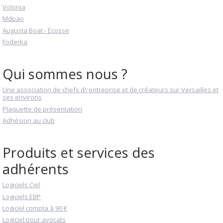
Volonia
Mdpao
Augusta Boat - Ecosse
Foderka
Qui sommes nous ?
Une association de chefs d\'entreprise et de créateurs sur Versailles et
ses environs
Plaquette de présentation
Adhésion au club
Produits et services des
adhérents
Logiciels Ciel
Logiciels EBP
Logiciel compta à 90 €
Logiciel pour avocats