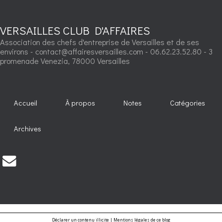
VERSAILLES CLUB D'AFFAIRES
Association des chefs d'entreprise de Versailles et de ses
environs - contact@affairesversailles.com - 06.62.23.52.80 - 3
promenade Venezia, 78000 Versailles
Accueil
À propos
Notes
Catégories
Archives
Déclarer un contenu illicite
|
Mentions légales de ce blog