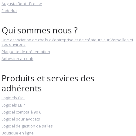
Augusta Boat - Ecosse
Foderka
Qui sommes nous ?
Une association de chefs d\'entreprise et de créateurs sur Versailles et
ses environs
Plaquette de présentation
Adhésion au club
Produits et services des
adhérents
Logiciels Ciel
Logiciels EBP
Logiciel compta à 90 €
Logiciel pour avocats
Logiciel de gestion de salles
Boutique en ligne