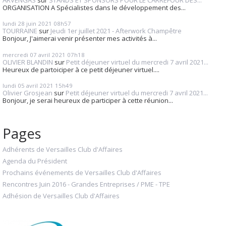
ARVENGAS
sur
STANDS ET SPONSORS POUR LE CARREFOUR DES...
ORGANISATION A Spécialistes dans le développement des...
lundi 28
juin 2021
08h57
TOURRAINE
sur
Jeudi 1er juillet 2021 - Afterwork Champêtre
Bonjour, J'aimerai venir présenter mes activités à...
mercredi 07
avril 2021
07h18
OLIVIER BLANDIN
sur
Petit déjeuner virtuel du mercredi 7 avril 2021...
Heureux de partoiciper à ce petit déjeuner virtuel....
lundi 05
avril 2021
15h49
Olivier Grosjean
sur
Petit déjeuner virtuel du mercredi 7 avril 2021...
Bonjour, je serai heureux de participer à cette réunion...
Pages
Adhérents de Versailles Club d'Affaires
Agenda du Président
Prochains événements de Versailles Club d'Affaires
Rencontres Juin 2016 - Grandes Entreprises / PME - TPE
Adhésion de Versailles Club d'Affaires