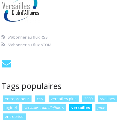
S'abonner au flux RSS
S'abonner au flux ATOM
Tags populaires
entrepreneur
cciv
versailles plus
2009
yvelines
logiciel
versailles club d'affaires
versailles
pme
entreprise