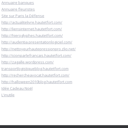
Annuaire banques
Annuaire fleuristes
Site sur Paris la Défense
http://actualitelivre.hautetfort.com/
http://liensinternet.hautetfort.com/
http://hieroglyphes.hautetfort.com/
http://audentia.presentationlogiciel.com/
http://nettoyeurhautepressionpro.zlio.net/
http://icionparlefrancais.hautetfort.com/
http://zagalle.wordpress.com/
transportlogistiqueblog.hautetfort.com
http://rechercheavocat.hautetfort.com/
http://halloween2010blog.hautetfort.com
Idée Cadeau Noël
L'inutile