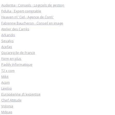
Audentia - Conseils - Logiciels de gestion
Fidulia - Expert-comptable
Heaven n\' Ciel - Agence de Com\'
Fabienne Baucheron - Conseil en image
Atelier des Carrés
Arkandis
Sevalys
Acefas
Opcareg Ile de France
Form en plus
Paddy Informatique
T2 x com
Mikit
Acpm
Leeloo
Européenne d\'expertise
Chef Attitude
Volonia
Mdpao