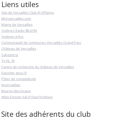
Liens utiles
Site de Versailles Club d\'Affaires
Monversailles.com
Mairie de Versailles
Yvelines Radio 88.4 FM
Yvelines infos
Communauté de communes Versailles Grand Parc
Château de Versailles
Salveterra
TV FIL 78
Centre de recherche du château de Versailles
Exporter.gouv.fr
Pôles de compétitivité
leversaillais
Bourse des locaux
Atlas Foncier Val d'Oise/Yvelines
Site des adhérents du club