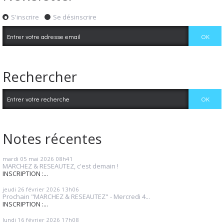
S'inscrire
Se désinscrire
Rechercher
Notes récentes
mardi 05
mai 2026
08h41
MARCHEZ & RESEAUTEZ, c'est demain !
INSCRIPTION :...
jeudi 26
février 2026
13h06
Prochain "MARCHEZ & RESEAUTEZ" - Mercredi 4...
INSCRIPTION :...
lundi 16
février 2026
17h08