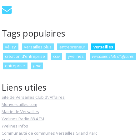
Tags populaires
vélizy
versailles plus
entrepreneur
versailles
création d'entreprise
cciv
yvelines
versailles club d'affaires
entreprise
pme
Liens utiles
Site de Versailles Club d\'Affaires
Monversailles.com
Mairie de Versailles
Yvelines Radio 88.4 FM
Yvelines infos
Communauté de communes Versailles Grand Parc