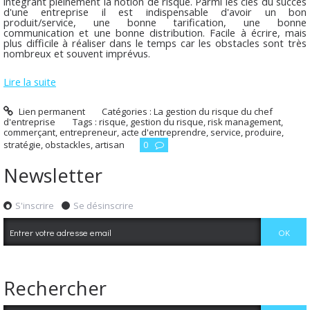
intégrant pleinement la notion de risque. Parmi les clés du succès
d'une entreprise il est indispensable d'avoir un bon
produit/service, une bonne tarification, une bonne
communication et une bonne distribution. Facile à écrire, mais
plus difficile à réaliser dans le temps car les obstacles sont très
nombreux et souvent imprévus.
Lire la suite
Lien permanent
Catégories :
La gestion du risque du chef
d'entreprise
Tags :
risque
,
gestion du risque
,
risk management
,
commerçant
,
entrepreneur
,
acte d'entreprendre
,
service
,
produire
,
stratégie
,
obstackles
,
artisan
0
Newsletter
S'inscrire
Se désinscrire
Rechercher