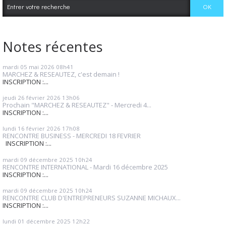
Notes récentes
mardi 05
mai 2026
08h41
MARCHEZ & RESEAUTEZ, c'est demain !
INSCRIPTION :...
jeudi 26
février 2026
13h06
Prochain "MARCHEZ & RESEAUTEZ" - Mercredi 4...
INSCRIPTION :...
lundi 16
février 2026
17h08
RENCONTRE BUSINESS - MERCREDI 18 FEVRIER
INSCRIPTION :...
mardi 09
décembre 2025
10h24
RENCONTRE INTERNATIONAL - Mardi 16 décembre 2025
INSCRIPTION :...
mardi 09
décembre 2025
10h24
RENCONTRE CLUB D'ENTREPRENEURS SUZANNE MICHAUX...
INSCRIPTION :...
lundi 01
décembre 2025
12h22