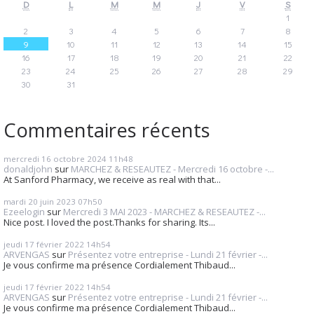
D
L
M
M
J
V
S
1
2
3
4
5
6
7
8
9
10
11
12
13
14
15
16
17
18
19
20
21
22
23
24
25
26
27
28
29
30
31
Commentaires récents
mercredi 16
octobre 2024
11h48
donaldjohn
sur
MARCHEZ & RESEAUTEZ - Mercredi 16 octobre -...
At Sanford Pharmacy, we receive as real with that...
mardi 20
juin 2023
07h50
Ezeelogin
sur
Mercredi 3 MAI 2023 - MARCHEZ & RESEAUTEZ -...
Nice post. I loved the post.Thanks for sharing. Its...
jeudi 17
février 2022
14h54
ARVENGAS
sur
Présentez votre entreprise - Lundi 21 février -...
Je vous confirme ma présence Cordialement Thibaud...
jeudi 17
février 2022
14h54
ARVENGAS
sur
Présentez votre entreprise - Lundi 21 février -...
Je vous confirme ma présence Cordialement Thibaud...