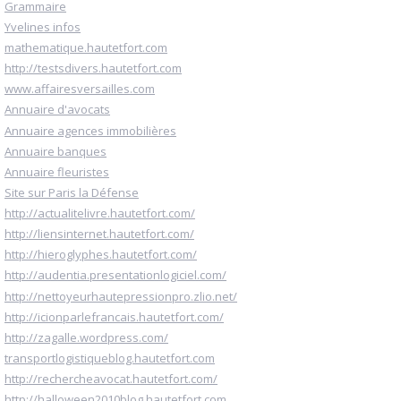
Grammaire
Yvelines infos
mathematique.hautetfort.com
http://testsdivers.hautetfort.com
www.affairesversailles.com
Annuaire d'avocats
Annuaire agences immobilières
Annuaire banques
Annuaire fleuristes
Site sur Paris la Défense
http://actualitelivre.hautetfort.com/
http://liensinternet.hautetfort.com/
http://hieroglyphes.hautetfort.com/
http://audentia.presentationlogiciel.com/
http://nettoyeurhautepressionpro.zlio.net/
http://icionparlefrancais.hautetfort.com/
http://zagalle.wordpress.com/
transportlogistiqueblog.hautetfort.com
http://rechercheavocat.hautetfort.com/
http://halloween2010blog.hautetfort.com