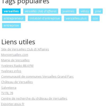
Tags populaires
versailles
versailles club d'affaires
yvelines
vélizy
pme
entrepreneur
création d'entreprise
versailles plus
cciv
entreprise
Liens utiles
Site de Versailles Club d\'Affaires
Monversailles.com
Mairie de Versailles
Yvelines Radio 88.4 FM
Yvelines infos
Communauté de communes Versailles Grand Parc
Château de Versailles
Salveterra
TV FIL 78
Centre de recherche du château de Versailles
Exporter.gouv.fr