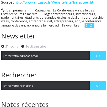
Source :
http://www.afic.asso.fr/Website/site/fra_accueil.htm
Lien permanent
Catégories :
La Conférence Annuelle des
Entrepreneurs Le mercre
Tags :
entrepreneurs
,
investisseurs
,
parlementaires
,
étudiants de grandes écoles
,
global entrepreneurship
week
,
conférence
,
entrepreneuriat
,
entrepreneur
,
afic
,
la conférence
annuelle des entrepreneurs le mercredi 18 novembre
2
Newsletter
S'inscrire
Se désinscrire
Rechercher
Notes récentes