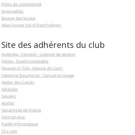
Pôles de compétitivité
leversaillais
Bourse des locaux
Atlas Foncier Val d'Oise/Yvelines
Site des adhérents du club
Audentia - Conseils - Logiciels de gestion
Fidulia - Expert-comptable
Heaven n\' Ciel - Agence de Com\'
Fabienne Baucheron - Conseil en image
Atelier des Carrés
Arkandis
Sevalys
Acefas
Opcareg Ile de France
Form en plus
Paddy Informatique
T2 x com