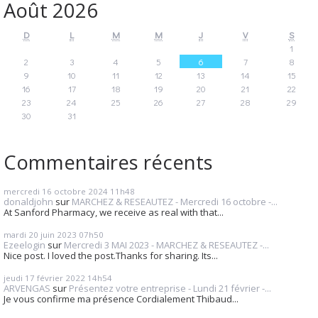
Août 2026
D
L
M
M
J
V
S
1
2
3
4
5
6
7
8
9
10
11
12
13
14
15
16
17
18
19
20
21
22
23
24
25
26
27
28
29
30
31
Commentaires récents
mercredi 16
octobre 2024
11h48
donaldjohn
sur
MARCHEZ & RESEAUTEZ - Mercredi 16 octobre -...
At Sanford Pharmacy, we receive as real with that...
mardi 20
juin 2023
07h50
Ezeelogin
sur
Mercredi 3 MAI 2023 - MARCHEZ & RESEAUTEZ -...
Nice post. I loved the post.Thanks for sharing. Its...
jeudi 17
février 2022
14h54
ARVENGAS
sur
Présentez votre entreprise - Lundi 21 février -...
Je vous confirme ma présence Cordialement Thibaud...