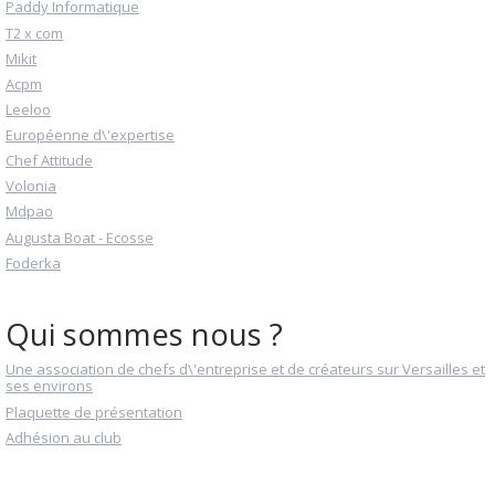
Paddy Informatique
T2 x com
Mikit
Acpm
Leeloo
Européenne d\'expertise
Chef Attitude
Volonia
Mdpao
Augusta Boat - Ecosse
Foderka
Qui sommes nous ?
Une association de chefs d\'entreprise et de créateurs sur Versailles et
ses environs
Plaquette de présentation
Adhésion au club