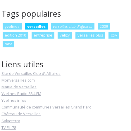
Tags populaires
yvelines
versailles
versailles club d'affaires
2009
edition 2010
entreprise
vélizy
versailles plus
cciv
pme
Liens utiles
Site de Versailles Club d\'Affaires
Monversailles.com
Mairie de Versailles
Yvelines Radio 88.4 FM
Yvelines infos
Communauté de communes Versailles Grand Parc
Château de Versailles
Salveterra
TV FIL 78