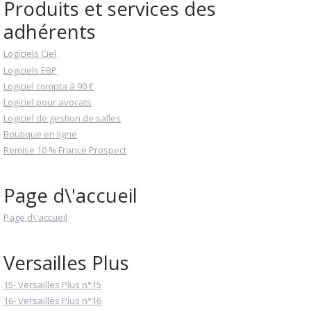
Produits et services des
adhérents
Logiciels Ciel
Logiciels EBP
Logiciel compta à 90 €
Logiciel pour avocats
Logiciel de gestion de salles
Boutique en ligne
Remise 10 % France Prospect
Page d\'accueil
Page d\'accueil
Versailles Plus
15- Versailles Plus n°15
16- Versailles Plus n°16