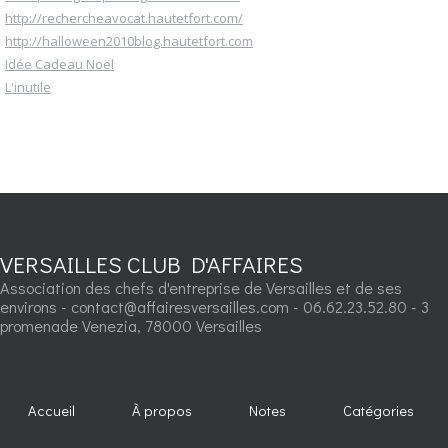
http://rechercheavocat.hautetfort.com/
http://halloween2010blog.hautetfort.com
Idée Cadeau Noël
L'inutile
VERSAILLES CLUB D'AFFAIRES
Association des chefs d'entreprise de Versailles et de ses
environs - contact@affairesversailles.com - 06.62.23.52.80 - 3
promenade Venezia, 78000 Versailles
Accueil
À propos
Notes
Catégories