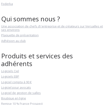
Foderka
Qui sommes nous ?
Une association de chefs d\'entreprise et de créateurs sur Versailles et
ses environs
Plaquette de présentation
Adhésion au club
Produits et services des
adhérents
Logiciels Ciel
Logiciels EBP
Logiciel compta à 90 €
Logiciel pour avocats
Logiciel de gestion de salles
Boutique en ligne
Remise 10 % France Prospect