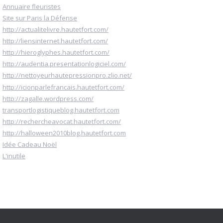
Annuaire fleuristes
Site sur Paris la Défense
http://actualitelivre.hautetfort.com/
http://liensinternet.hautetfort.com/
http://hieroglyphes.hautetfort.com/
http://audentia.presentationlogiciel.com/
http://nettoyeurhautepressionpro.zlio.net/
http://icionparlefrancais.hautetfort.com/
http://zagalle.wordpress.com/
transportlogistiqueblog.hautetfort.com
http://rechercheavocat.hautetfort.com/
http://halloween2010blog.hautetfort.com
Idée Cadeau Noël
L'inutile