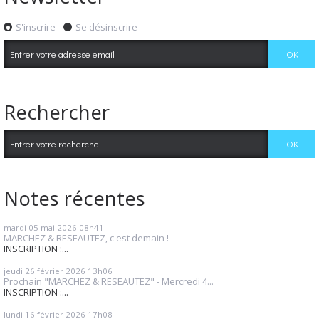
S'inscrire
Se désinscrire
Rechercher
Notes récentes
mardi 05
mai 2026
08h41
MARCHEZ & RESEAUTEZ, c'est demain !
INSCRIPTION :...
jeudi 26
février 2026
13h06
Prochain "MARCHEZ & RESEAUTEZ" - Mercredi 4...
INSCRIPTION :...
lundi 16
février 2026
17h08