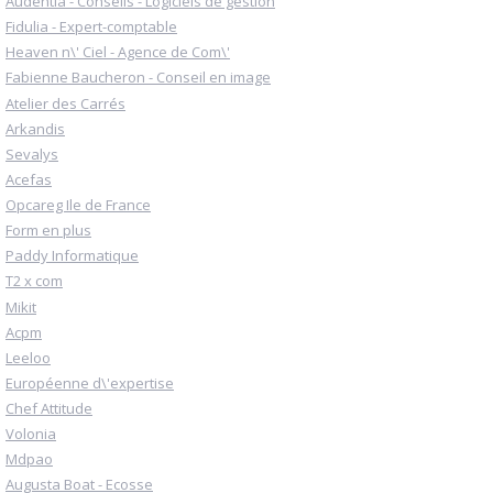
Audentia - Conseils - Logiciels de gestion
Fidulia - Expert-comptable
Heaven n\' Ciel - Agence de Com\'
Fabienne Baucheron - Conseil en image
Atelier des Carrés
Arkandis
Sevalys
Acefas
Opcareg Ile de France
Form en plus
Paddy Informatique
T2 x com
Mikit
Acpm
Leeloo
Européenne d\'expertise
Chef Attitude
Volonia
Mdpao
Augusta Boat - Ecosse