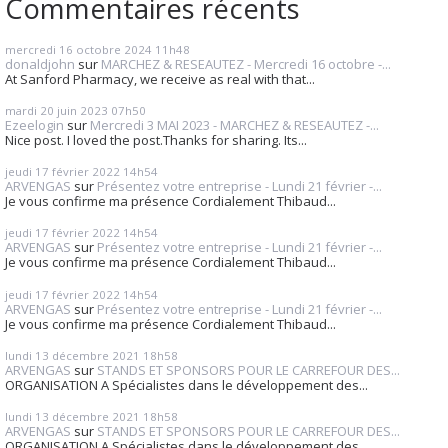
Commentaires récents
mercredi 16
octobre 2024
11h48
donaldjohn
sur
MARCHEZ & RESEAUTEZ - Mercredi 16 octobre -...
At Sanford Pharmacy, we receive as real with that...
mardi 20
juin 2023
07h50
Ezeelogin
sur
Mercredi 3 MAI 2023 - MARCHEZ & RESEAUTEZ -...
Nice post. I loved the post.Thanks for sharing. Its...
jeudi 17
février 2022
14h54
ARVENGAS
sur
Présentez votre entreprise - Lundi 21 février -...
Je vous confirme ma présence Cordialement Thibaud...
jeudi 17
février 2022
14h54
ARVENGAS
sur
Présentez votre entreprise - Lundi 21 février -...
Je vous confirme ma présence Cordialement Thibaud...
jeudi 17
février 2022
14h54
ARVENGAS
sur
Présentez votre entreprise - Lundi 21 février -...
Je vous confirme ma présence Cordialement Thibaud...
lundi 13
décembre 2021
18h58
ARVENGAS
sur
STANDS ET SPONSORS POUR LE CARREFOUR DES...
ORGANISATION A Spécialistes dans le développement des...
lundi 13
décembre 2021
18h58
ARVENGAS
sur
STANDS ET SPONSORS POUR LE CARREFOUR DES...
ORGANISATION A Spécialistes dans le développement des...