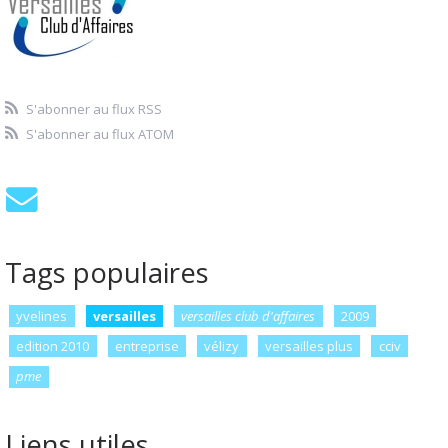
S'abonner au flux RSS
S'abonner au flux ATOM
Tags populaires
yvelines
versailles
versailles club d'affaires
2009
edition 2010
entreprise
vélizy
versailles plus
cciv
pme
Liens utiles