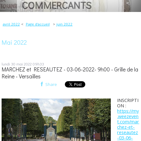
COMMERCANTS
avril 2022
Page d'accueil
juin 2022
Mai 2022
lundi 30
mai 2022
09h33
MARCHEZ et RESEAUTEZ - 03-06-2022- 9h00 - Grille de la
Reine - Versailles
Share
INSCRIPTI
ON :
https://my
.weezeven
t.com/mar
chez-et-
reseautez
-03-06-