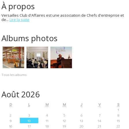
À propos
Versailles Club d'Affaires est une association de Chefs d'entreprise et
de...
Lire la suite
Albums photos
Tous les albums
Août 2026
D
L
M
M
J
V
S
1
2
3
4
5
6
7
8
9
10
11
12
13
14
15
16
17
18
19
20
21
22