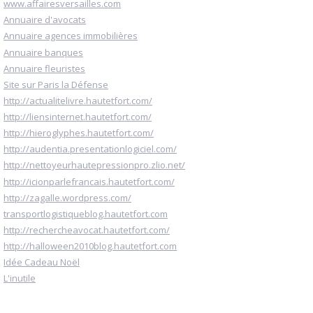
www.affairesversailles.com
Annuaire d'avocats
Annuaire agences immobilières
Annuaire banques
Annuaire fleuristes
Site sur Paris la Défense
http://actualitelivre.hautetfort.com/
http://liensinternet.hautetfort.com/
http://hieroglyphes.hautetfort.com/
http://audentia.presentationlogiciel.com/
http://nettoyeurhautepressionpro.zlio.net/
http://icionparlefrancais.hautetfort.com/
http://zagalle.wordpress.com/
transportlogistiqueblog.hautetfort.com
http://rechercheavocat.hautetfort.com/
http://halloween2010blog.hautetfort.com
Idée Cadeau Noël
L'inutile