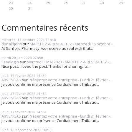
23
24
25
26
27
28
29
30
31
Commentaires récents
mercredi 16
octobre 2024
11h48
donaldjohn
sur
MARCHEZ & RESEAUTEZ - Mercredi 16 octobre -...
At Sanford Pharmacy, we receive as real with that...
mardi 20
juin 2023
07h50
Ezeelogin
sur
Mercredi 3 MAI 2023 - MARCHEZ & RESEAUTEZ -...
Nice post. I loved the post.Thanks for sharing. Its...
jeudi 17
février 2022
14h54
ARVENGAS
sur
Présentez votre entreprise - Lundi 21 février -...
Je vous confirme ma présence Cordialement Thibaud...
jeudi 17
février 2022
14h54
ARVENGAS
sur
Présentez votre entreprise - Lundi 21 février -...
Je vous confirme ma présence Cordialement Thibaud...
jeudi 17
février 2022
14h54
ARVENGAS
sur
Présentez votre entreprise - Lundi 21 février -...
Je vous confirme ma présence Cordialement Thibaud...
lundi 13
décembre 2021
18h58