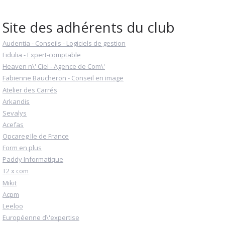
Site des adhérents du club
Audentia - Conseils - Logiciels de gestion
Fidulia - Expert-comptable
Heaven n\' Ciel - Agence de Com\'
Fabienne Baucheron - Conseil en image
Atelier des Carrés
Arkandis
Sevalys
Acefas
Opcareg Ile de France
Form en plus
Paddy Informatique
T2 x com
Mikit
Acpm
Leeloo
Européenne d\'expertise