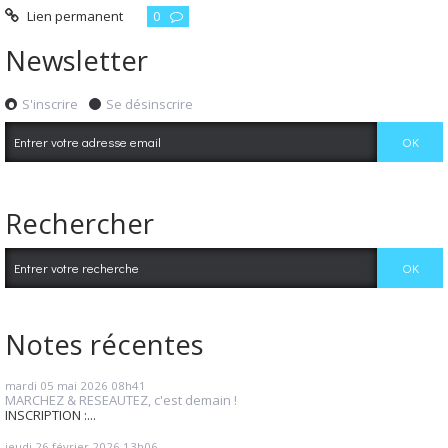
Lien permanent
0
Newsletter
S'inscrire
Se désinscrire
Rechercher
Notes récentes
mardi 05
mai 2026
08h41
MARCHEZ & RESEAUTEZ, c'est demain !
INSCRIPTION :...
jeudi 26
février 2026
13h06