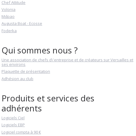
Chef Attitude
Volonia
Mdpao
Augusta Boat - Ecosse
Foderka
Qui sommes nous ?
Une association de chefs d\'entreprise et de créateurs sur Versailles et
ses environs
Plaquette de présentation
Adhésion au club
Produits et services des
adhérents
Logiciels Ciel
Logiciels EBP
Logiciel compta à 90 €