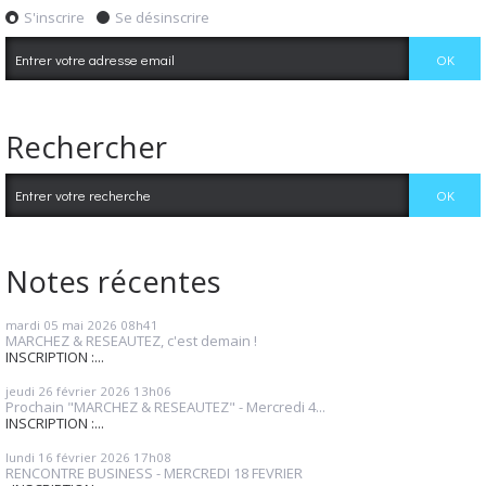
S'inscrire
Se désinscrire
Rechercher
Notes récentes
mardi 05
mai 2026
08h41
MARCHEZ & RESEAUTEZ, c'est demain !
INSCRIPTION :...
jeudi 26
février 2026
13h06
Prochain "MARCHEZ & RESEAUTEZ" - Mercredi 4...
INSCRIPTION :...
lundi 16
février 2026
17h08
RENCONTRE BUSINESS - MERCREDI 18 FEVRIER