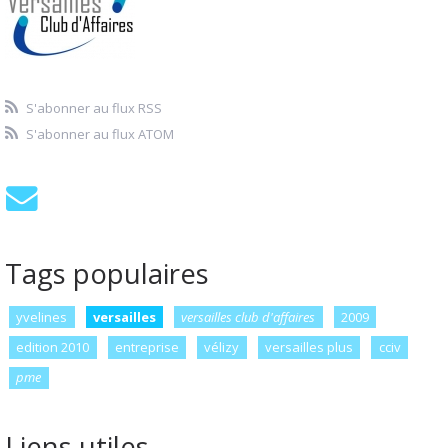
S'abonner au flux RSS
S'abonner au flux ATOM
Tags populaires
yvelines
versailles
versailles club d'affaires
2009
edition 2010
entreprise
vélizy
versailles plus
cciv
pme
Liens utiles