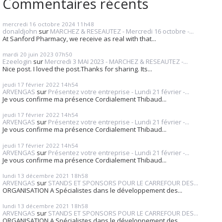
Commentaires récents
mercredi 16
octobre 2024
11h48
donaldjohn
sur
MARCHEZ & RESEAUTEZ - Mercredi 16 octobre -...
At Sanford Pharmacy, we receive as real with that...
mardi 20
juin 2023
07h50
Ezeelogin
sur
Mercredi 3 MAI 2023 - MARCHEZ & RESEAUTEZ -...
Nice post. I loved the post.Thanks for sharing. Its...
jeudi 17
février 2022
14h54
ARVENGAS
sur
Présentez votre entreprise - Lundi 21 février -...
Je vous confirme ma présence Cordialement Thibaud...
jeudi 17
février 2022
14h54
ARVENGAS
sur
Présentez votre entreprise - Lundi 21 février -...
Je vous confirme ma présence Cordialement Thibaud...
jeudi 17
février 2022
14h54
ARVENGAS
sur
Présentez votre entreprise - Lundi 21 février -...
Je vous confirme ma présence Cordialement Thibaud...
lundi 13
décembre 2021
18h58
ARVENGAS
sur
STANDS ET SPONSORS POUR LE CARREFOUR DES...
ORGANISATION A Spécialistes dans le développement des...
lundi 13
décembre 2021
18h58
ARVENGAS
sur
STANDS ET SPONSORS POUR LE CARREFOUR DES...
ORGANISATION A Spécialistes dans le développement des...