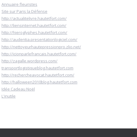
Annuaire fleuristes
Site sur Paris la Défense
http://actualitelivre.hautetfort.com/
http://liensinternet.hautetfort.com/
http://hieroglyphes.hautetfort.com/
http://audentia.presentationlogiciel.com/
http://nettoyeurhautepressionpro.zlio.net/
http://icionparlefrancais.hautetfort.com/
http://zagalle.wordpress.com/
transportlogistiqueblog.hautetfort.com
http://rechercheavocat.hautetfort.com/
http://halloween2010blog.hautetfort.com
Idée Cadeau Noël
L'inutile