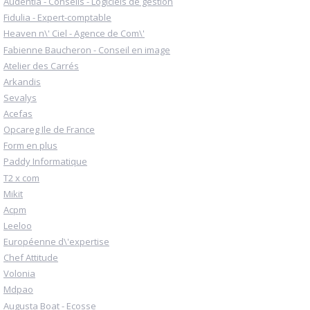
Audentia - Conseils - Logiciels de gestion
Fidulia - Expert-comptable
Heaven n\' Ciel - Agence de Com\'
Fabienne Baucheron - Conseil en image
Atelier des Carrés
Arkandis
Sevalys
Acefas
Opcareg Ile de France
Form en plus
Paddy Informatique
T2 x com
Mikit
Acpm
Leeloo
Européenne d\'expertise
Chef Attitude
Volonia
Mdpao
Augusta Boat - Ecosse