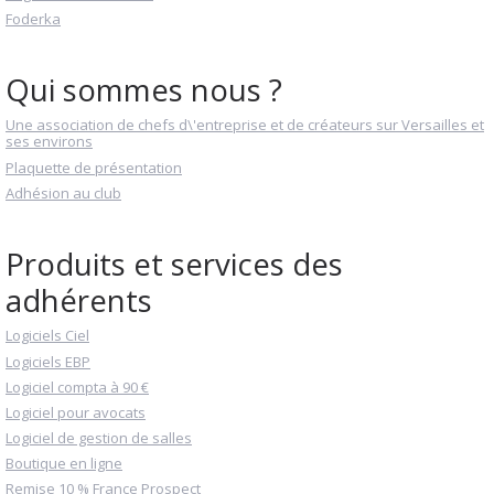
Foderka
Qui sommes nous ?
Une association de chefs d\'entreprise et de créateurs sur Versailles et
ses environs
Plaquette de présentation
Adhésion au club
Produits et services des
adhérents
Logiciels Ciel
Logiciels EBP
Logiciel compta à 90 €
Logiciel pour avocats
Logiciel de gestion de salles
Boutique en ligne
Remise 10 % France Prospect