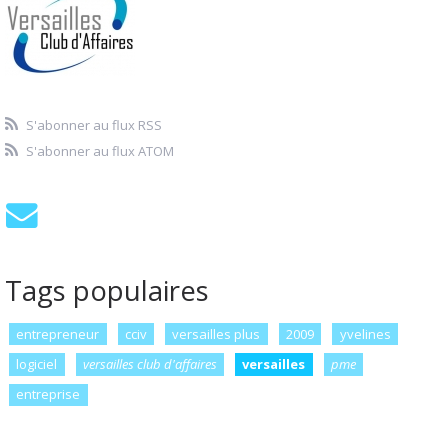
S'abonner au flux RSS
S'abonner au flux ATOM
Tags populaires
entrepreneur
cciv
versailles plus
2009
yvelines
logiciel
versailles club d'affaires
versailles
pme
entreprise