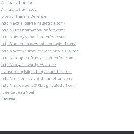
Annuaire banques
Annuaire fleuristes
Site sur Paris la Défense
http://actualitelivre.hautetfort.com/
http://liensinternet.hautetfort.com/
http://hieroglyphes.hautetfort.com/
http://audentia.presentationlogiciel.com/
http://nettoyeurhautepressionpro.zlio.net/
http://icionparlefrancais.hautetfort.com/
http://zagalle.wordpress.com/
transportlogistiqueblog.hautetfort.com
http://rechercheavocat.hautetfort.com/
http://halloween2010blog.hautetfort.com
Idée Cadeau Noël
L'inutile