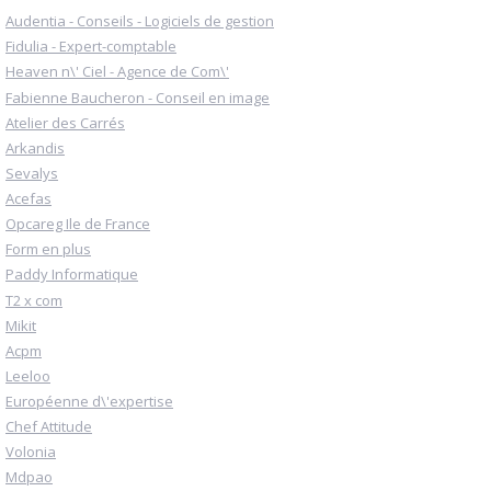
Audentia - Conseils - Logiciels de gestion
Fidulia - Expert-comptable
Heaven n\' Ciel - Agence de Com\'
Fabienne Baucheron - Conseil en image
Atelier des Carrés
Arkandis
Sevalys
Acefas
Opcareg Ile de France
Form en plus
Paddy Informatique
T2 x com
Mikit
Acpm
Leeloo
Européenne d\'expertise
Chef Attitude
Volonia
Mdpao