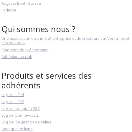
Augusta Boat - Ecosse
Foderka
Qui sommes nous ?
Une association de chefs d\'entreprise et de créateurs sur Versailles et
ses environs
Plaquette de présentation
Adhésion au club
Produits et services des
adhérents
Logiciels Ciel
Logiciels EBP
Logiciel compta à 90 €
Logiciel pour avocats
Logiciel de gestion de salles
Boutique en ligne