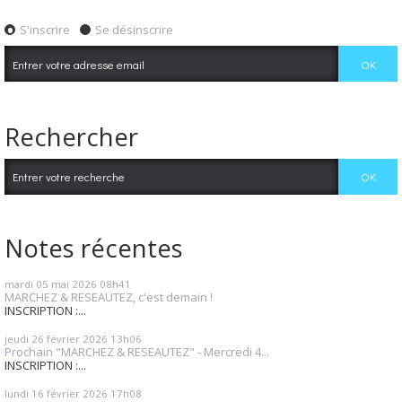
S'inscrire
Se désinscrire
Rechercher
Notes récentes
mardi 05
mai 2026
08h41
MARCHEZ & RESEAUTEZ, c'est demain !
INSCRIPTION :...
jeudi 26
février 2026
13h06
Prochain "MARCHEZ & RESEAUTEZ" - Mercredi 4...
INSCRIPTION :...
lundi 16
février 2026
17h08